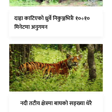
दाह्रा काटिएको ध्रुर्वे निकुञ्जभित्रैः १०÷१०
मिनेटमा अनुगमन
नदी तटीय क्षेत्रमा बाघको सङ्ख्या धेरै