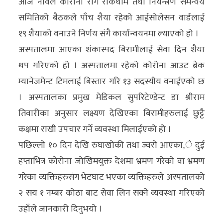
आज नोवल कोरोना रोग रोकथाम तथा नियन्त्रण समन्वय
अन्य
समितिको बैठकले पाँच शैया रहेको आईसोलेसन वार्डलाई
क्लिक
१९ शैयाको वनाउने निर्णय संगै कार्यान्वयनमा ल्याएको हो ।
खबर
अस्पतालमा आएका शंकास्पद बिरामीलाई सेवा दिन शैया
विशेष
थप गरिएको हो । अस्पतालमा रहेको कोरोना आउट ब्रेक
म्यानेजमेन्ट टिमलाई बिस्तार गरि १३ सदस्यीय वनाईएको छ
राशिफल
। अस्पतालका प्रमुख मेडिकल सुपरिटेण्डेन्ट डा श्रीराम
फोटो
तिवारीका अनुसार लक्ष्यण देखिएका बिरामीहरुलाई छुट्टै
ग्यालरी
कक्षमा राखी उपचार गर्ने व्यवस्था मिलाईएको हो ।
पछिल्लो १० दिन देखि रुघाखोकी तथा ज्वरो आएका,े दुई
भिडियो
हप्ताभित्र कोरोना जोखिमयुक्त देशमा भ्रमण गरेको वा भ्रमण
गरेका व्यक्तिहरुसंग भेटघाट भएका व्यक्तिहरुले अस्पतालको
२ सय १ नम्बर कोठा बाट सेवा लिन सक्ने व्यवस्था गरिएको
उहाँले जानकारी दिनुभयो ।