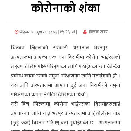
कोरोनाको शंका
अर्थ/
वाणिज्य
| १५:२६:५४ |
क्लिक खबर
बिहिबार, फाल्गुण २९, २०७६
मनाेरञ्जन
चितवनः जिल्लाको सरकारी अस्पताल भरतपुर
विज्ञान
अस्पतालमा आएका एक जना बिरामीमा कोरोना भाईरसको
प्रविधि
लक्ष्यण देखिए पछि परिक्षणका लागि पठाईएको छ । केन्द्रिय
अन्तरर्वार्ता
प्रयोगशलामा उनको नमुना परिक्षणका लागि पठाईएको हो ।
यस अघि अस्पतालमा आएका दुई जना बिरामीको नमुना
विचार/
परिक्षणका क्रममा नेगेटिभ देखिएको थियो ।
ब्लग
यसै बिच जिल्लामा कोरोना भाईरसका बिरामीहरुलाई
खेलकुद
उपचारका लागि राख्न भरपुर अस्पतालमा आईसोलेसन वार्ड
(छुट्टै कक्ष) बिस्तार गरि १९ वटा पुर्याईएको छ । अस्पतालमा
रोचक