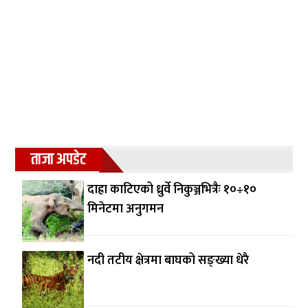
ताजा अपडेट
दाह्रा काटिएको ध्रुर्वे निकुञ्जभित्रैः १०÷१०
मिनेटमा अनुगमन
नदी तटीय क्षेत्रमा बाघको सङ्ख्या धेरै