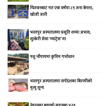
चितवनबाट गत एक वर्षमा ८९ जना बेपत्ता,
खोजी जारी
भरतपुर अस्पतालमा प्रसूति शय्या अभाव,
सुत्केरी सेवा ‘म्याट्रेस’ मा
पशु चौपायमा कृत्रिम गर्भाधान
भरतपुर अस्पतालमा सर्पदंशका बिरामीको
मृत्यु शून्य
नेपालमा बाघको सङ्ख्या ४२९