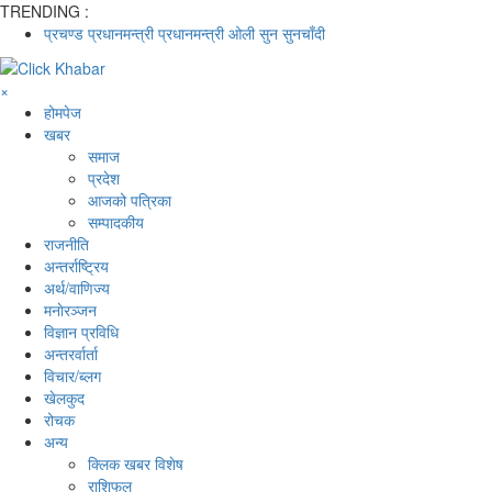
TRENDING :
प्रचण्ड
प्रधानमन्त्री
प्रधानमन्त्री ओली
सुन
सुनचाँदी
×
होमपेज
खबर
समाज
प्रदेश
आजको पत्रिका
सम्पादकीय
राजनीति
अन्तर्राष्ट्रिय
अर्थ/वाणिज्य
मनाेरञ्जन
विज्ञान प्रविधि
अन्तरर्वार्ता
विचार/ब्लग
खेलकुद
रोचक
अन्य
क्लिक खबर विशेष
राशिफल