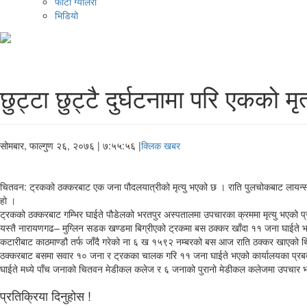
फोटो ग्यालरी
भिडियो
छुट्टा छुट्टै दुर्घटनामा परि एकको मृ
सोमबार, फाल्गुण २६, २०७६
| ७:५५:५६ |
क्लिक खबर
चितवन: ट्रकको ठक्करबाट एक जना पौदलयात्रीको मृत्यु भएको छ । राति पुलचोकबाट लायन्सच
हो ।
ट्रकको ठक्करबाट गम्भिर घाईते पौडेलको भरतपुर अस्पतालमा उपचारका क्रममा मृत्यु भएको प
यस्तै नारायणगढ– मुग्लिन सडक खण्डमा बिग्रीएको ट्रकमा बस ठक्कर खाँदा ११ जना घाईते 
कटारीबाट काठमाण्डौ तर्फ जाँदै गरेको ना ६ ख १५९२ नम्बरको बस आज राति ठक्कर खाएको थ
ठक्करबाट बसमा सवार १० जना र ट्रकका चालक गरि ११ जना घाईते भएको कार्यालयका प्रब
घाईते मध्ये पाँच जनाको चितवन मेडीकल कलेज र ६ जनाको पुरानो मेडीकल कलेजमा उपचार भईरह
प्रतिक्रिया दिनुहोस !