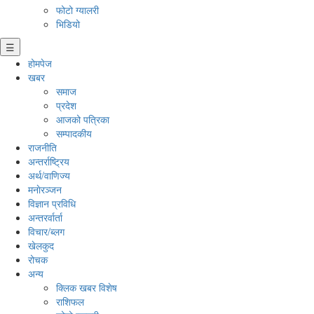
फोटो ग्यालरी
भिडियो
☰
होमपेज
खबर
समाज
प्रदेश
आजको पत्रिका
सम्पादकीय
राजनीति
अन्तर्राष्ट्रिय
अर्थ/वाणिज्य
मनाेरञ्जन
विज्ञान प्रविधि
अन्तरर्वार्ता
विचार/ब्लग
खेलकुद
रोचक
अन्य
क्लिक खबर विशेष
राशिफल