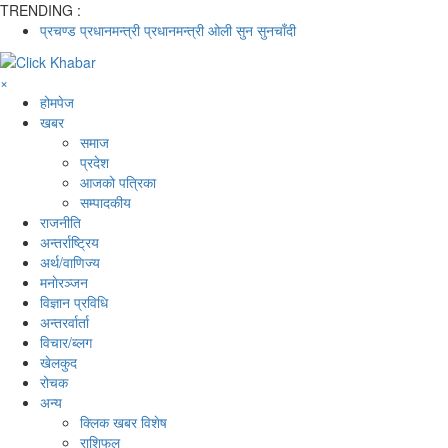
TRENDING :
प्रचण्ड
प्रधानमन्त्री
प्रधानमन्त्री ओली
सुन
सुनचाँदी
×
होमपेज
खबर
समाज
प्रदेश
आजको पत्रिका
सम्पादकीय
राजनीति
अन्तर्राष्ट्रिय
अर्थ/वाणिज्य
मनाेरञ्जन
विज्ञान प्रविधि
अन्तरर्वार्ता
विचार/ब्लग
खेलकुद
रोचक
अन्य
क्लिक खबर विशेष
राशिफल