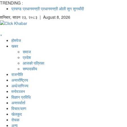
TRENDING :
प्रचण्ड
प्रधानमन्त्री
प्रधानमन्त्री ओली
सुन
सुनचाँदी
शनिबार
,
साउन
२३
,
२०८३
| August 8, 2026
×
होमपेज
खबर
समाज
प्रदेश
आजको पत्रिका
सम्पादकीय
राजनीति
अन्तर्राष्ट्रिय
अर्थ/वाणिज्य
मनाेरञ्जन
विज्ञान प्रविधि
अन्तरर्वार्ता
विचार/ब्लग
खेलकुद
रोचक
अन्य