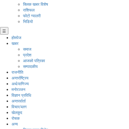
क्लिक खबर विशेष
राशिफल
फोटो ग्यालरी
भिडियो
☰
होमपेज
खबर
समाज
प्रदेश
आजको पत्रिका
सम्पादकीय
राजनीति
अन्तर्राष्ट्रिय
अर्थ/वाणिज्य
मनाेरञ्जन
विज्ञान प्रविधि
अन्तरर्वार्ता
विचार/ब्लग
खेलकुद
रोचक
अन्य