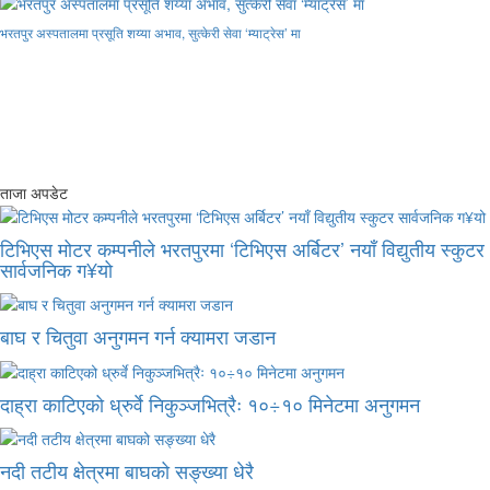
भरतपुर अस्पतालमा प्रसूति शय्या अभाव, सुत्केरी सेवा ‘म्याट्रेस’ मा
ताजा अपडेट
टिभिएस मोटर कम्पनीले भरतपुरमा ‘टिभिएस अर्बिटर’ नयाँ विद्युतीय स्कुटर
सार्वजनिक ग¥यो
बाघ र चितुवा अनुगमन गर्न क्यामरा जडान
दाह्रा काटिएको ध्रुर्वे निकुञ्जभित्रैः १०÷१० मिनेटमा अनुगमन
नदी तटीय क्षेत्रमा बाघको सङ्ख्या धेरै