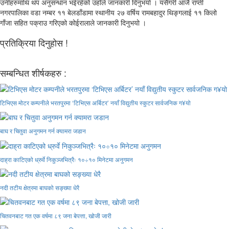
उनीहरुमाथि थप अनुसन्धान भईरहेको उहाँले जानकारी दिनुभयो । यसैगरी आजै राप्ती
नगरपालिका वडा नम्बर ११ बेलडाँडामा स्थानीय २७ वर्षिय रामबहादुर थिङ्गलाई ११ किलो
गाँजा सहित पक्राउ गरिएको कोईरालाले जानकारी दिनुभयो ।
प्रतिक्रिया दिनुहोस !
सम्बन्धित शीर्षकहरु :
टिभिएस मोटर कम्पनीले भरतपुरमा ‘टिभिएस अर्बिटर’ नयाँ विद्युतीय स्कुटर सार्वजनिक ग¥यो
बाघ र चितुवा अनुगमन गर्न क्यामरा जडान
दाह्रा काटिएको ध्रुर्वे निकुञ्जभित्रैः १०÷१० मिनेटमा अनुगमन
नदी तटीय क्षेत्रमा बाघको सङ्ख्या धेरै
चितवनबाट गत एक वर्षमा ८९ जना बेपत्ता, खोजी जारी