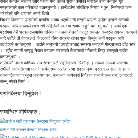
सबल बनाउन सरकार लागि परेको भन्दै उहाँले सुरक्षा कर्मीको मनोवल उच्च बनाउन गृह
मन्त्रालयले काम गरिरहेको बताउनुभयो । ठाउँठाउँमा चौकीहरु निर्माण र पुनः निर्माणको काम
भईरहेको पनि थापाको भनाई थियो ।
जिल्ला जिल्लामा प्रहरीको दरवन्दि अभाव भएको भन्दै मन्त्री थापाले प्रदेश प्रहरी गठनको
प्रकृया अघि वढेकाले त्यस संगै अहिलेको समस्या समाधान हुने बताउनु भयो । अर्को एक
प्रसंगमा देशै भरका राजमार्गमा राखिएका सडक बोडको दस्तुर संकलन केन्द्रले समस्या बनाएको
भन्दै उहाँले ती केन्द्रलाई जिल्लाको सिमा क्षेत्रमा रहेको शून्य बिन्दुमा सार्ने प्रकृया अघि
वढाईएको बताउनुभयो । उहाँले भन्नुभयो “तपाईहरुलाई समस्या बनाएको गोन्द्राङको ढाँट सर्छ
।” सुखि नेपाली सम्बृद्ध नेपाल वनाउन सरकारले बिकासको गतिलाई तिब्र बनाएको उहाँले
बताउनुभयो ।
तालिमको उद्योग वाणिज्य संघ रत्ननगरले सहजिकरण गरेको हो । संघका अध्यक्ष राजाराम
रेग्मीको सभापतित्वमा भएको कार्यक्रममा प्रदेश सभा सदस्य कृष्ण प्रसाद खनाल, रत्ननगर
नगरपालिकाका प्रमुख नारायण वन, केन्द्रका कार्यकारी निर्देशक शरदबिक्रम राणा लगाएतले
बोल्नु भएको थियो ।
प्रतिक्रिया दिनुहोस !
सम्बन्धित शीर्षकहरु :
हात्ती र गोही प्रजनन् केन्द्रमा निशुल्क प्रवेश