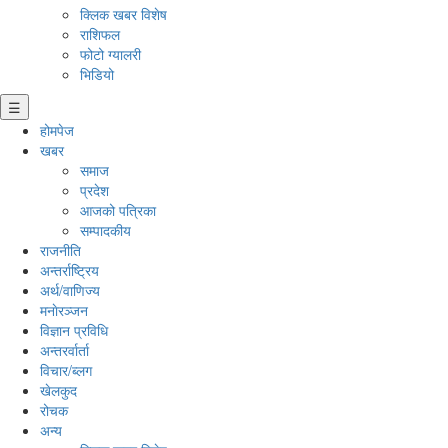
क्लिक खबर विशेष
राशिफल
फोटो ग्यालरी
भिडियो
☰
होमपेज
खबर
समाज
प्रदेश
आजको पत्रिका
सम्पादकीय
राजनीति
अन्तर्राष्ट्रिय
अर्थ/वाणिज्य
मनाेरञ्जन
विज्ञान प्रविधि
अन्तरर्वार्ता
विचार/ब्लग
खेलकुद
रोचक
अन्य