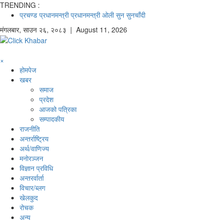
TRENDING :
प्रचण्ड
प्रधानमन्त्री
प्रधानमन्त्री ओली
सुन
सुनचाँदी
मंगलबार
,
साउन
२६
,
२०८३
| August 11, 2026
×
होमपेज
खबर
समाज
प्रदेश
आजको पत्रिका
सम्पादकीय
राजनीति
अन्तर्राष्ट्रिय
अर्थ/वाणिज्य
मनाेरञ्जन
विज्ञान प्रविधि
अन्तरर्वार्ता
विचार/ब्लग
खेलकुद
रोचक
अन्य