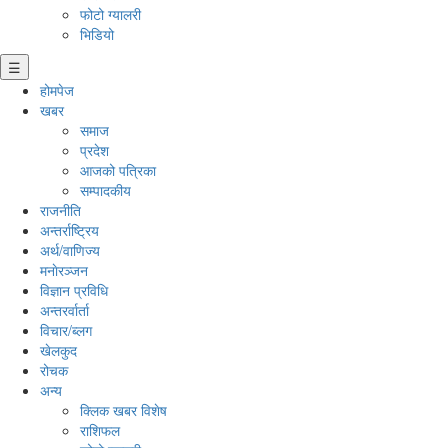
फोटो ग्यालरी
भिडियो
☰
होमपेज
खबर
समाज
प्रदेश
आजको पत्रिका
सम्पादकीय
राजनीति
अन्तर्राष्ट्रिय
अर्थ/वाणिज्य
मनाेरञ्जन
विज्ञान प्रविधि
अन्तरर्वार्ता
विचार/ब्लग
खेलकुद
रोचक
अन्य
क्लिक खबर विशेष
राशिफल