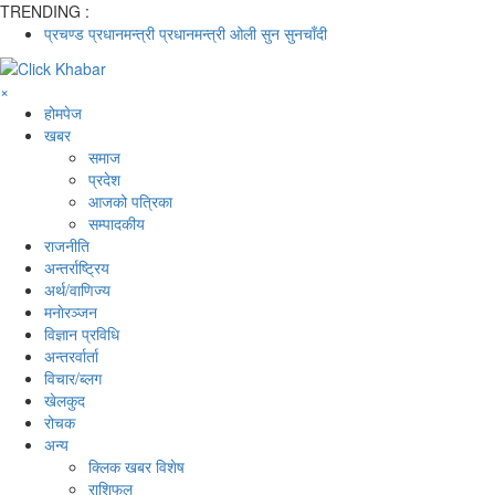
TRENDING :
प्रचण्ड
प्रधानमन्त्री
प्रधानमन्त्री ओली
सुन
सुनचाँदी
×
होमपेज
खबर
समाज
प्रदेश
आजको पत्रिका
सम्पादकीय
राजनीति
अन्तर्राष्ट्रिय
अर्थ/वाणिज्य
मनाेरञ्जन
विज्ञान प्रविधि
अन्तरर्वार्ता
विचार/ब्लग
खेलकुद
रोचक
अन्य
क्लिक खबर विशेष
राशिफल