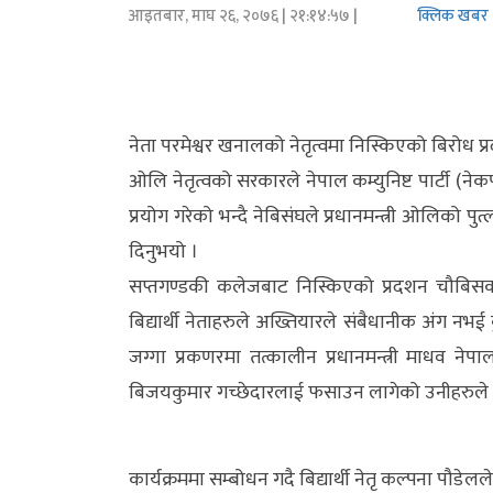
आइतबार, माघ २६, २०७६
| २१:१४:५७ |
क्लिक खबर
अर्थ/
वाणिज्य
मनाेरञ्जन
नेता परमेश्वर खनालको नेतृत्वमा निस्किएको बिरोध प्
ओलि नेतृत्वको सरकारले नेपाल कम्युनिष्ट पार्टी (न
विज्ञान
प्रयोग गरेको भन्दै नेबिसंघले प्रधानमन्त्री ओलिको
प्रविधि
दिनुभयो ।
अन्तरर्वार्ता
सप्तगण्डकी कलेजबाट निस्किएको प्रदशन चौबिस
बिद्यार्थी नेताहरुले अख्तियारले संबैधानीक अंग 
विचार/
जग्गा प्रकणरमा तत्कालीन प्रधानमन्त्री माधव ने
ब्लग
बिजयकुमार गच्छेदारलाई फसाउन लागेको उनीहरुल
खेलकुद
रोचक
कार्यक्रममा सम्बोधन गदै बिद्यार्थी नेतृ कल्पना पौडे