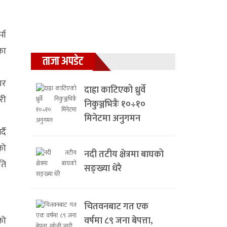
मा
का
ताजा अपडेट
ार
दाह्रा काटिएको ध्रुर्वे
री
निकुञ्जभित्रैः १०÷१०
मिनेटमा अनुगमन
दै
को
नदी तटीय क्षेत्रमा बाघको
ति
सङ्ख्या धेरै
चितवनबाट गत एक
को
वर्षमा ८९ जना बेपत्ता,