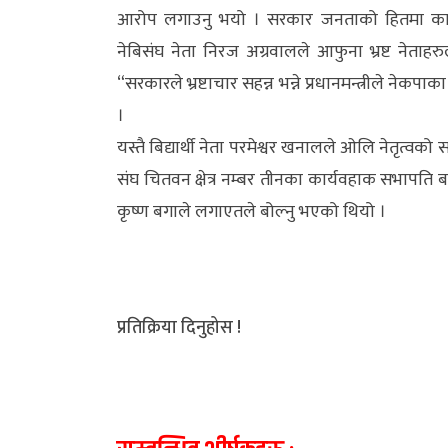
अन्य
आरोप लगाउनु भयो । सरकार जनताको हितमा काम गर
नेबिसंघ नेता निरज अग्रवालले आफुना भ्रष्ट नेताह
क्लिक
“सरकारले भ्रष्टाचार सहन्न भन्ने प्रधानमन्त्रीले ने
खबर
।
विशेष
यस्तै बिद्यार्थी नेता परमेश्वर खनालले ओलि नेतृत्वको
राशिफल
संघ चितवन क्षेत्र नम्बर तीनका कार्यवहाक सभापति बसन
कृष्ण बगाले लगाएतले बोल्नु भएको थियो ।
फोटो
ग्यालरी
भिडियो
प्रतिक्रिया दिनुहोस !