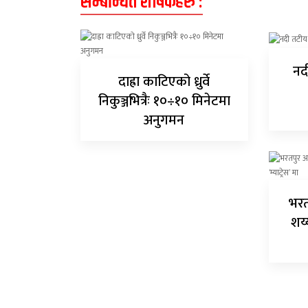
सम्बन्धित शीर्षकहरु :
नदी
दाह्रा काटिएको ध्रुर्वे
निकुञ्जभित्रैः १०÷१० मिनेटमा
अनुगमन
भरत
शय्