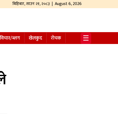
बिहिबार
,
साउन
२१
,
२०८३
| August 6, 2026
☰
विचार/ब्लग
खेलकुद
रोचक
ले