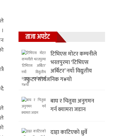
ले
 ।
ताजा अपडेट
ान
को
टिभिएस मोटर कम्पनीले
भरतपुरमा ‘टिभिएस
रै
अर्बिटर’ नयाँ विद्युतीय
स्कुटर सार्वजनिक ग¥यो
दै
बाघ र चितुवा अनुगमन
ले
गर्न क्यामरा जडान
ले
को
दाह्रा काटिएको ध्रुर्वे