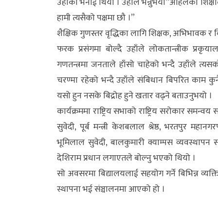
उहाँको भनाई थियो । उहाँले भन्नुभयो“अहिलेको शिक्षा
अन्य
हामी त्यसैको पक्षमा छौ ।”
क्लिक
शैक्षिक गुणस्तर वृद्धिका लागि शिक्षक, अभिभावक र ब
खबर
फरक प्रसंगमा बोल्दै उहाँले लोकतान्त्रीक प्र
विशेष
गणतन्त्रमा जनताले हाँसो चाहेको भन्दै उहाँले त्यस
चरण्मा रहेको भन्दै उहाँले संबिधान बिपरित काम कु
राशिफल
यसो हुन नसके बिद्रोह हुने खतार वढ्ने बताउनुभयो ।
फोटो
कार्यक्रममा राष्ट्रिय सभाको राष्ट्रिय सरोकार सम
ग्यालरी
सुवेदी, पूर्ब मन्त्री केशबलाल श्रेष्ठ, भरतपुर मह
भूमिलाल सुवेदी, बालकुमारी क्याम्पस व्यवस्थापन 
भिडियो
देशिराम प्रधान लगाएतले बोल्नु भएको थियो ।
सो अवसरमा बिद्यालयलाई सहयोग गर्ने बिभिन्न व्यक्
स्थापना भई संञ्चालनमा आएको हो ।