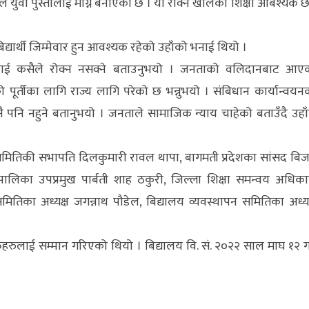
ले युवा पुस्तालाई माग्ने बनाएको छ । यो रोक्ने खालको शिक्षा आबश्यक छ
िद्यार्थी जिम्मेवार हुन आवश्यक रहेको उहाँको भनाई थियो ।
कृयालाई कसैले रोक्न नसक्ने बताउनुभयो । जनताको वलिदानबाट आए
को पूर्तीका लागि राज्य लागि परेको छ भन्नुभयो । संबिधान कार्यान्वयन
नै पनि नहुने बतानुभयो । जनताले सामाजिक न्याय चाहेको बताउँदै उहाँ
न्वय समितिकी सभापति दिलकुमारी रावल थापा, बागमती प्रदेशका सांसद बि
ानगरपालिका उपप्रमुख पार्बती शाह ठकुरी, जिल्ला शिक्षा समन्वय अधिका
समितिका अध्यक्ष जगन्नाथ पौडेल, बिद्यालय व्यवस्थापन समितिका अध्यक
तिहरुलाई सम्मान गरिएको थियो । बिद्यालय वि. सं. २०२२ साल माघ १२ ग