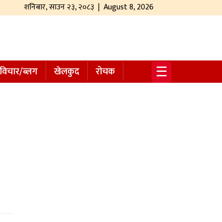
शनिबार
,
साउन
२३
,
२०८३
| August 8, 2026
☰
विचार/ब्लग
खेलकुद
रोचक