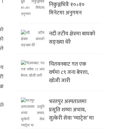
 ।
निकुञ्जभित्रैः १०÷१०
मिनेटमा अनुगमन
को
नदी तटीय क्षेत्रमा बाघको
को
सङ्ख्या धेरै
ले
चितवनबाट गत एक
जय
वर्षमा ८९ जना बेपत्ता,
री
खोजी जारी
्ष
भरतपुर अस्पतालमा
ते
प्रसूति शय्या अभाव,
सुत्केरी सेवा ‘म्याट्रेस’ मा