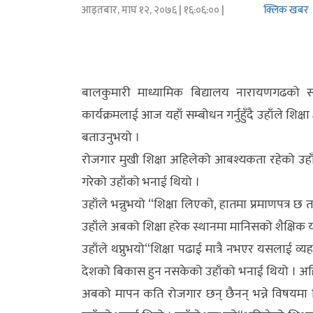
आइतबार, माघ १२, २०७६
| १६:०६:०० |
क्लिक खबर
अर्थ/
वाणिज्य
मनाेरञ्जन
बालकुमारी माध्यामिक बिद्यालय नारायणगढको स्
कार्यक्रमलाई आज यहाँ सम्बोधन गर्नुहुँदै उहाँले शिक्
विज्ञान
बताउनुभयो ।
प्रविधि
रोजगार मुखी शिक्षा अहिलेको आबश्यकता रहेको उहाँल
अन्तरर्वार्ता
गरेको उहाँको भनाई थियो ।
उहाँले भन्नुभयो “शिक्षा लिएको, हातमा प्रमाणपत्र 
विचार/
उहाँले अबको शिक्षा हरेक स्थानमा मानिसको शैक्षि
ब्लग
उहाँले थप्नुभयो“शिक्षा पढाई मात्रै नभएर यसलाई व्य
खेलकुद
देशको बिकास हुन नसकेको उहाँको भनाई थियो । अहिले 
रोचक
अबको मापन कति रोजगार छन् छैनन् भन्ने विषयमा 