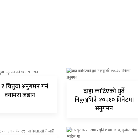
 र चितुवा अनुगमन गर्न
दाह्रा काटिएको ध्रुर्वे
क्यामरा जडान
निकुञ्जभित्रैः १०÷१० मिनेटमा
अनुगमन