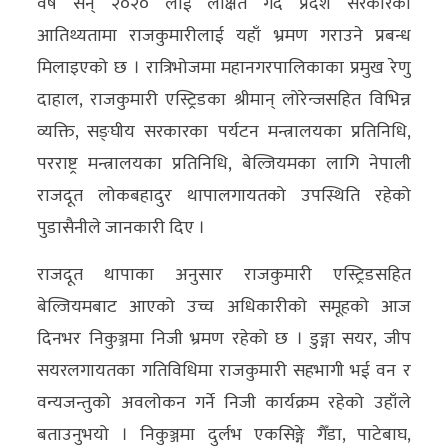
वर्ष सन् २०२० लाई लक्षित गर्दै प्रदेश सरकारको
अन्य
आतिथ्यतामा राजकुमारीलाई यहाँ भ्रमण गराउने प्रबन्ध
क्लिक
मिलाइएको छ । रात्रिभोजमा महानगरपालिकाका प्रमुख रेणु
खबर
दाहाल, राजकुमारी एस्ट्रिडका श्रीमान् लोरेन्जसहित विभिन्न
विशेष
व्यक्ति, सङ्घीय सरकारका पर्यटन मन्त्रालयका प्रतिनिधि,
परराष्ट्र मन्त्रालयका प्रतिनिधि, बेल्जियमका लागि नेपाली
राशिफल
राजदूत लोकबहादुर थापालगायतको उपस्थिति रहेको
फोटो
पुडासैनीले जानकारी दिए ।
ग्यालरी
राजदूत थापाका अनुसार राजकुमारी एस्ट्रिडसहित
भिडियो
बेल्जियमबाट आएको उच्च अधिकारीको समूहको आज
दिनभर निकुञ्जमा निजी भ्रमण रहेको छ । डुङ्गा सयर, जीप
सयरलगायतका गतिविधिमा राजकुमारी सहभागी भई वन र
वन्यजन्तुको अवलोकन गर्ने निजी कार्यक्रम रहेको उहाँले
बताउनुभयो । निकुञ्जमा दुर्लभ एकसिङ्गे गैँडा, पाटेबाघ,