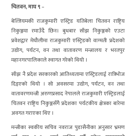
चितवन, माघ ९
–
अर्थ/
बेल्जियमकी राजकुमारी एस्ट्रिड यतिबेला चितवन राष्ट्रिय
वाणिज्य
निकुञ्जमा रमाउँदै छिन। बुधबार साँझ निकुञ्जको एउटा
मनाेरञ्जन
प्रवेशद्वार मेघौलीमा राजकुमारी एस्ट्रिडको वाग्मती प्रदेशको
उद्योग, पर्यटन, वन तथा वातावरण मन्त्रालय र भरतपुर
विज्ञान
महानगरपालिकाले स्वागत गरेको थियो ।
प्रविधि
साँझ नै प्रदेश सरकारको आतिथ्यतामा एस्ट्रिडलाई रात्रिभोज
अन्तरर्वार्ता
दिइएको थियो । सो अवसरमा उद्योग, पर्यटन, वन तथा
विचार/
वातावरणमन्त्री अरुणप्रसाद नेपालले राजकुमारी एस्ट्रिडलाई
ब्लग
चितवन राष्ट्रिय निकुञ्जसँगै प्रदेशका पर्यटकीय क्षेत्रका बारेमा
अवगत गराएका थिए ।
खेलकुद
मन्त्रीका स्वकीय सचिव नवराज पुडासैनीका अनुसार भ्रमण
रोचक