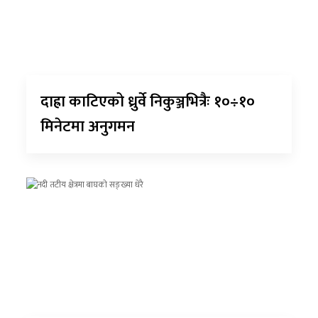
दाह्रा काटिएको ध्रुर्वे निकुञ्जभित्रैः १०÷१०
मिनेटमा अनुगमन