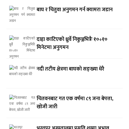
बाघ र चितुवा अनुगमन गर्न क्यामरा जडान
दाह्रा काटिएको ध्रुर्वे निकुञ्जभित्रैः १०÷१०
मिनेटमा अनुगमन
नदी तटीय क्षेत्रमा बाघको सङ्ख्या धेरै
चितवनबाट गत एक वर्षमा ८९ जना बेपत्ता,
खोजी जारी
भरतपुर अस्पतालमा प्रसूति शय्या अभाव,