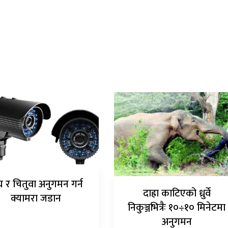
घ र चितुवा अनुगमन गर्न
दाह्रा काटिएको ध्रुर्वे
क्यामरा जडान
निकुञ्जभित्रैः १०÷१० मिनेटमा
अनुगमन