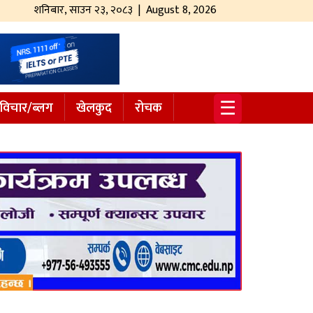
शनिबार
,
साउन
२३
,
२०८३
| August 8, 2026
☰
विचार/ब्लग
खेलकुद
रोचक