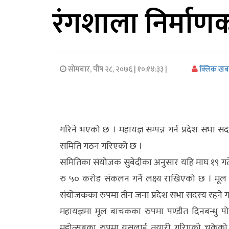
रंगशाला निर्माणक
अर्थ/
वाणिज्य
मनाेरञ्जन
सोमबार, पौष २८, २०७६
| १०:१४:३३ |
क्लिक खब
विज्ञान
प्रविधि
अन्तरर्वार्ता
गरिने भएको छ । महायज्ञ सम्पन्न गर्न प्रदेश स
समिति गठन गरिएको छ ।
विचार/
समितिका संयोजक सुबेदीका अनुसार यहि माघ १९ गते द
ब्लग
रु ५० करोड संकलन गर्ने लक्ष्य राखिएको छ । मूल
खेलकुद
संयोजकका रुपमा तीन जना प्रदेश सभा सदस्य रहने ग
महायज्ञमा मूल बाचकका रुपमा पण्डीत दिनबन्धु पोख
रोचक
महोत्सबका रुपमा यसलाई तयारी गरिएको चुकेको भ