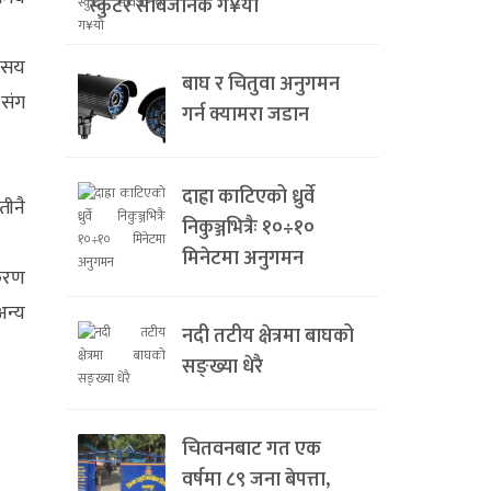
स्कुटर सार्वजनिक ग¥यो
३ सय
बाघ र चितुवा अनुगमन
 संग
गर्न क्यामरा जडान
दाह्रा काटिएको ध्रुर्वे
तीनै
निकुञ्जभित्रैः १०÷१०
मिनेटमा अनुगमन
ाकरण
अन्य
नदी तटीय क्षेत्रमा बाघको
सङ्ख्या धेरै
।
चितवनबाट गत एक
वर्षमा ८९ जना बेपत्ता,