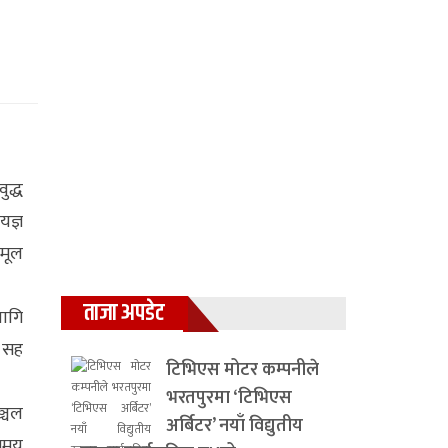
ुद्ध
यज्ञ
 मूल
ताजा अपडेट
लागि
न सह
टिभिएस मोटर कम्पनीले
भरतपुरमा ‘टिभिएस
ञ्चल
अर्बिटर’ नयाँ विद्युतीय
 समय