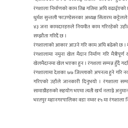
अन्य
रंगशाला निर्माणको काम तिब्र गतिमा अघि वढाईएको छ
धुर्मश सुन्तली फाउण्डेसनका अध्यक्ष सितारम कट्टे
क्लिक
४३ जना कामदारहरुले नियमीत काम गरिरहेको उहाँले जा
खबर
सम्झौता गरिदैं छ ।
विशेष
रंगशालाको आकार आउने गरि काम अघि बढेको छ । म
राशिफल
रंगशालामा नमुना खेल मैदान निर्माण गरि मैत्री
खेलमैदानमा खेल भएका हुन । रंगशला सम्पन्न हुँदै गर्दा 
फोटो
रंगशालामा देशका ७७ जिल्लाको अपनत्व हुने गरि न
ग्यालरी
गरिएको उहाँले जानकारी दिनुभयो । रंगशाला सम्पन्
भिडियो
सामाग्रीहरुको सहयोग भएमा त्यती खर्च नलाग्ने अनुमा
भरतपुर महानगरपालिका वडा नम्वर १५ मा रंगशाला निर