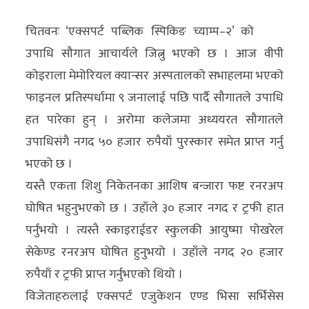
अर्थ/
चितवनः ‘एक्सपर्ट पब्लिक स्पिकिङ च्याम्प–२’ को
वाणिज्य
उपाधि सौगात आचार्यले जित्नु भएको छ । आज वीपी
कोइराला मेमोरियल क्यान्सर अस्पतालको सभाहलमा भएको
मनाेरञ्जन
फाइनल प्रतिस्पर्धामा ९ जनालाई पछि पार्दै सौगातले उपाधि
विज्ञान
हत पारेका हुन् । अरोमा कलेजमा अध्ययरत सौगातले
प्रविधि
उपाधिसंगै नगद ५० हजार रुपैयाँ पुरस्कार समेत प्राप्त गर्नु
भएको छ ।
अन्तरर्वार्ता
यस्तै एकता शिशु निकेतनका आशिष बन्जारा फष्ट रनरअप
विचार/
घोषित भहुनुभएको छ । उहाँले ३० हजार नगद र ट्रफी हात
ब्लग
पर्नुभयो । त्यस्तै स्काइराईडर स्कुलकी आयुष्मा पोखरेल
सेकेण्ड रनरअप घोषित हुनुभयो । उहाँले नगद २० हजार
खेलकुद
रुपैयाँ र ट्रफी प्राप्त गर्नुभएको थियो ।
रोचक
विजेताहरुलाई एक्सपर्ट एजुकेशन एण्ड भिसा सर्भिसेस