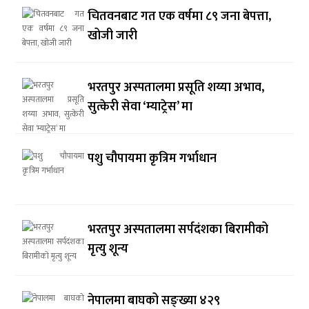
चितवनबाट गत एक वर्षमा ८९ जना बेपत्ता,
खोजी जारी
भरतपुर अस्पतालमा प्रसूति शय्या अभाव,
सुत्केरी सेवा ‘म्याट्रेस’ मा
पशु चौपायमा कृत्रिम गर्भाधान
भरतपुर अस्पतालमा सर्पदंशका बिरामीको
मृत्यु शून्य
नेपालमा बाघको सङ्ख्या ४२९