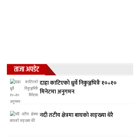
ताजा अपडेट
दाह्रा काटिएको ध्रुर्वे निकुञ्जभित्रैः १०÷१०
मिनेटमा अनुगमन
नदी तटीय क्षेत्रमा बाघको सङ्ख्या धेरै