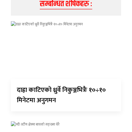
सम्बन्धित शीर्षकहरु :
दाह्रा काटिएको ध्रुर्वे निकुञ्जभित्रैः १०÷१०
मिनेटमा अनुगमन