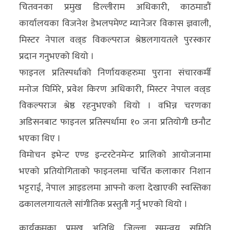
चितवनका प्रमुख डिल्लीराम अधिकारी, काठमाडौं
अन्य
कार्यालयका विजनेश डेभलपमेण्ट म्यानेजर विकास ज्ञवाली,
क्लिक
मिस्टर नेपाल वल्र्ड विकल्पराज श्रेष्ठलगायतले पुरस्कार
खबर
प्रदान गनुभएको थियो ।
विशेष
फाइनल प्रतिस्पर्धाको निर्णायकहरुमा पुराना संचारकर्मी
मनोज घिमिरे, प्रवेश किरण अधिकारी, मिस्टर नेपाल वल्र्ड
राशिफल
विकल्पराज श्रेष्ठ रहनुभएको थियो । वभिन्न चरणका
फोटो
अडिसनबाट फाइनल प्रतिस्पर्धामा १० जना प्रतियोगी छनौट
ग्यालरी
भएका थिए ।
विमोचन इभेन्ट एण्ड इन्टरटेनमेन्ट प्रालिको आयोजनामा
भिडियो
भएको प्रतियोगिताको फाइनलमा चर्चित कलाकार निशान
भट्टराई, नेपाल आइडलमा आफ्नो कला देखाएकी स्वस्तिका
ढकाललगायतले सांगीतिक प्रस्तुती गर्नु भएको थियो ।
कार्यक्रमका प्रमुख अतिथि जिल्ला समन्वय समिति