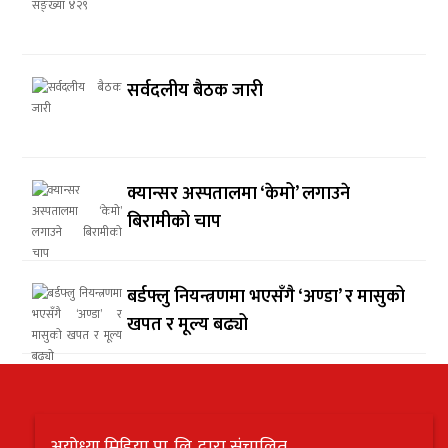
सर्वदलीय बैठक जारी
क्यान्सर अस्पतालमा ‘केमो’ लगाउने
बिरामीको चाप
बर्डफ्लु नियन्त्रणमा भएसँगै ‘अण्डा’ र मासुको
खपत र मूल्य बढ्यो
अयोध्या मिडिया प्रा. लि. द्वारा संचालित