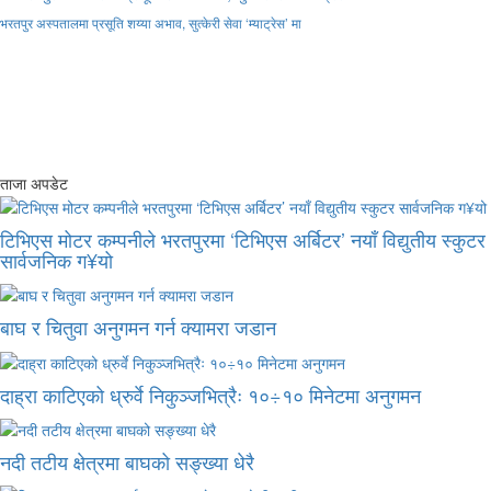
भरतपुर अस्पतालमा प्रसूति शय्या अभाव, सुत्केरी सेवा ‘म्याट्रेस’ मा
ताजा अपडेट
टिभिएस मोटर कम्पनीले भरतपुरमा ‘टिभिएस अर्बिटर’ नयाँ विद्युतीय स्कुटर
सार्वजनिक ग¥यो
बाघ र चितुवा अनुगमन गर्न क्यामरा जडान
दाह्रा काटिएको ध्रुर्वे निकुञ्जभित्रैः १०÷१० मिनेटमा अनुगमन
नदी तटीय क्षेत्रमा बाघको सङ्ख्या धेरै