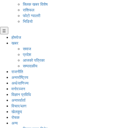
क्लिक खबर विशेष
राशिफल
फोटो ग्यालरी
भिडियो
☰
होमपेज
खबर
समाज
प्रदेश
आजको पत्रिका
सम्पादकीय
राजनीति
अन्तर्राष्ट्रिय
अर्थ/वाणिज्य
मनाेरञ्जन
विज्ञान प्रविधि
अन्तरर्वार्ता
विचार/ब्लग
खेलकुद
रोचक
अन्य