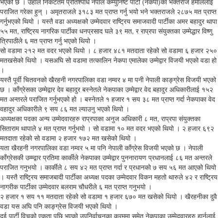
भएको छ । उहाँले निकटतम प्रतिश्पर्धि नेपाल कम्युनिष्ट पार्टी (नेकपा)का भक्तराज हमाललाई
पराजित गरेका हुन् । अमृतराजले ३१८३ मत प्राप्त गर्नु भयो भने भक्तराजले २८७५ मत प्राप्त
गर्नुभएको थियो । यस्तै वडा अध्यक्षको उम्मेदवार राष्ट्रिय समाजवादी पार्टीका अमर बहादुर थापा
५५ मत, राष्ट्रिय नागरिक पार्टीका धनप्रसाद घले ३९ मत, र राप्रपा संयुक्तका उम्मेद्धार विष्णु
त्रिपाठीले ६ मत प्राप्त गर्नु भएको थियो ।
सो वडामा २१२ मत वदर भएको थियो । ८ हजार ४८१ मतदाता रहेको सो वडामा ६ हजार २५०
मतखसेको थियो । यसअघि सो वडामा तत्कालिन नेकपा एमालेका उम्मेद्वार विजयी भएको वडा हो
।
यस्तै पूर्वी चितवनको खैरहनी नगरपालिका वडा नम्वर ४ मा पनी नेपाली काङ्ग्रेस विजयी भएको
छ । काँग्रेसका उम्मेद्वार देव बहादुर बस्नेतले नेकपाका उम्मेद्वार वेद बहादुर अधिकारीलाई १५२
मत अन्तरले पराजित गर्नुभएको हो । बस्नेतले १ हजार १ सय ३८ मत प्राप्त गर्दा नेकपाका वेद
वहादुर अधिकारीले ९ सय ८६ मत ल्याउनु भएको थियो ।
अध्यक्षका पदका अन्य उम्मेदवारहरु राप्रपाका अनुज अधिकारी ८ मत, राप्रपा संयुक्तका
सिताराम थापाले ४ मत प्राप्त गर्नुभयो । सो वडामा १० मत वदर भएको थियो । २ हजार ६९२
मतदाता रहेको सो वडामा २ हजार १७२ मत खसेको थियो ।
यता खैरहनी नगरपालिका वडा नम्वर ५ मा पनि नेपाली काँग्रेस विजयी भएको छ । नेपाली
काँग्रेसकी उम्म्द्वार प्रतिमा कार्कीले नेकपाका उम्मेद्वार पुननारायण प्रधानलाई ८६ मत अन्तरले
पराजित गनुभयो । कार्कीले ८ सय ४२ मत प्राप्त गर्दा र प्रधानको ७ सय ५६ मत आएको थियो
। यस्तै राष्ट्रिय समाजबादी पार्टीका अध्यक्ष पदका उम्मेदवार विकन महतो थारुले ४२ र राष्ट्रिय
नागरीक पार्टीका उम्मेदवार बलराम चौधरीले ६ मत प्राप्त गनुभयो ।
२ हजार १ सय ११ मतदाता रहेको सो वडामा १ हजार ६७० मत खसेको थियो । खैरहनीका दुवै
वडा यस अघि पनि काङ्ग्रेस विजयी भएको थियो ।
दुई पार्टी विचको एकता पछि भएको उपनिर्वाचनका क्रममा समेत नेकपाका उम्मेदवारहरु हार्नुलाई