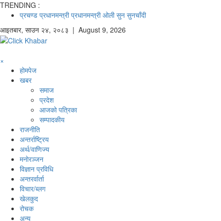
TRENDING :
प्रचण्ड
प्रधानमन्त्री
प्रधानमन्त्री ओली
सुन
सुनचाँदी
आइतबार
,
साउन
२४
,
२०८३
| August 9, 2026
×
होमपेज
खबर
समाज
प्रदेश
आजको पत्रिका
सम्पादकीय
राजनीति
अन्तर्राष्ट्रिय
अर्थ/वाणिज्य
मनाेरञ्जन
विज्ञान प्रविधि
अन्तरर्वार्ता
विचार/ब्लग
खेलकुद
रोचक
अन्य