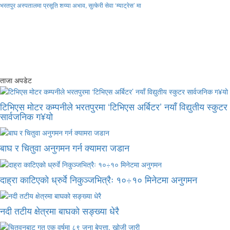
भरतपुर अस्पतालमा प्रसूति शय्या अभाव, सुत्केरी सेवा ‘म्याट्रेस’ मा
ताजा अपडेट
टिभिएस मोटर कम्पनीले भरतपुरमा ‘टिभिएस अर्बिटर’ नयाँ विद्युतीय स्कुटर
सार्वजनिक ग¥यो
बाघ र चितुवा अनुगमन गर्न क्यामरा जडान
दाह्रा काटिएको ध्रुर्वे निकुञ्जभित्रैः १०÷१० मिनेटमा अनुगमन
नदी तटीय क्षेत्रमा बाघको सङ्ख्या धेरै