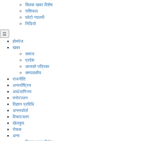
क्लिक खबर विशेष
राशिफल
फोटो ग्यालरी
भिडियो
☰
होमपेज
खबर
समाज
प्रदेश
आजको पत्रिका
सम्पादकीय
राजनीति
अन्तर्राष्ट्रिय
अर्थ/वाणिज्य
मनाेरञ्जन
विज्ञान प्रविधि
अन्तरर्वार्ता
विचार/ब्लग
खेलकुद
रोचक
अन्य