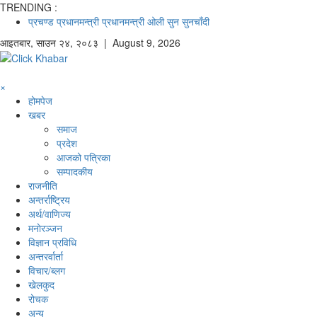
TRENDING :
प्रचण्ड
प्रधानमन्त्री
प्रधानमन्त्री ओली
सुन
सुनचाँदी
आइतबार
,
साउन
२४
,
२०८३
| August 9, 2026
×
होमपेज
खबर
समाज
प्रदेश
आजको पत्रिका
सम्पादकीय
राजनीति
अन्तर्राष्ट्रिय
अर्थ/वाणिज्य
मनाेरञ्जन
विज्ञान प्रविधि
अन्तरर्वार्ता
विचार/ब्लग
खेलकुद
रोचक
अन्य