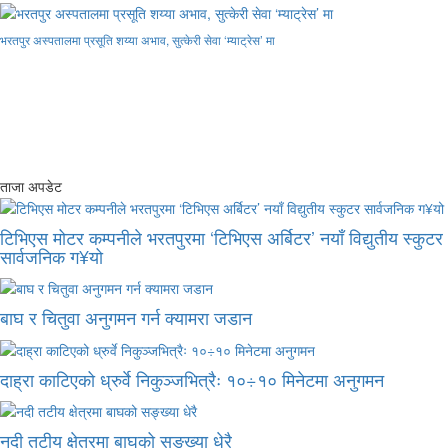
भरतपुर अस्पतालमा प्रसूति शय्या अभाव, सुत्केरी सेवा ‘म्याट्रेस’ मा
ताजा अपडेट
टिभिएस मोटर कम्पनीले भरतपुरमा ‘टिभिएस अर्बिटर’ नयाँ विद्युतीय स्कुटर
सार्वजनिक ग¥यो
बाघ र चितुवा अनुगमन गर्न क्यामरा जडान
दाह्रा काटिएको ध्रुर्वे निकुञ्जभित्रैः १०÷१० मिनेटमा अनुगमन
नदी तटीय क्षेत्रमा बाघको सङ्ख्या धेरै