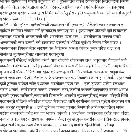
आर्थिक सहयोग गर्ने घोषणा गर्नुभएको हो । मुख्यमन्त्री पौडेले रत्ननगरको चित्रसारीमा निर्माण
गरिएको सौराहा प्रवेशद्धारमा प्रदेश सरकारले आर्थिक सहयोग गर्ने प्रतिबद्धता जनाउनुभयो ।
प्रवेशद्धारमा प्रदेश सरकारद्धारा निर्मित भनेर लेख्नुहोस उहाँले भन्नुभयो “अब कति लगानी गर्नुपर्छ
प्रदेश सरकारले लगानी गर्ने छ ।”
बछौली माविमा होटल म्यानेजमेण्टको अबलोकन गर्दै मुख्यमन्त्री पौडेलले ल्याव सञ्चालन र
पूर्वाधार निर्माणमा सहयोग गर्ने प्रतिबद्धता जनाउनुभयो । मुख्यमन्त्री पौडेलले पूर्वी चितवनको
एकमात्र सरकारी अस्पतालको पनि अबलोकन गरेका छन । अबलोकनका क्रममा उनले
अस्पतालको स्तर उन्नती गरी डाक्टरको दरबन्दी र भौतिक पूर्वाधार निर्माण गरिने बताए ।
अस्पतालका विषयमा मेयर नारायण वन,निर्वतमान अध्यक्ष देवेन्द्र कुमार श्रेष्ठ र डा.रुथ
गोन्सेथले मुख्यमन्त्रीलाई जानकारी गराउनुभयो ।
मुख्यमन्त्री पौडेलले बछौलीमा रहेको थारु संस्कृति संग्रहालय तथा अनुसन्धान केन्द्रको पनि
अबलोकन गरेका छन । संग्रहालयको विषयमा अध्यक्ष वीरेन्द्र महतोले जानकारी गराएका थिए ।
मुख्यमन्त्री पौडेलले जिरौनामा रहेको श्रीकृष्णप्रणामी मन्दिर धर्मधाम,पञ्चकन्या सामुदायिक
वनले सञ्चालन गरेको मनिखोला पार्क र रत्ननगर नगरपालिकाले वडा नं ९ मा निर्माण सुरु गरेको
इको टुरिजम पार्कको समेत स्थलगत अबलोकन गरेका छन । इको टुरिजम पार्कमा वडाध्यक्ष
रोशन आचार्य, कार्यपालिका सदस्य सरस्वती लामा,टिकौली मध्यवर्ती सामुदायिक वनका अध्यक्ष
इश्वरी प्रसाद लामिछाने,समाजसेवी चिन्तामणि आचार्यले मुख्यमन्त्रीलाई स्वागत गरिएको थियो ।
मुख्यमन्त्री पौडेलले मनिखोला पार्कको विस्तारको लागि गुरुयोजना बनाएर प्रदेश सरकारमा पेश
गर्न आग्रह गर्नुभएको छ । इको टुरिजम पार्कमा पूर्वाधार निर्माणको लागि नगरपालिका मार्फत
प्रदेश सरकारसंग बजेट माग गर्न आग्रह गर्नुभयो । अबलोकन कार्यक्रममा प्रदेश सभा सांसद
कन्चन खनाल,मेयर नारायण वन,उपमेयर विमला दुवाडी,मुख्यमन्त्रीका राजनीतिक सल्लाहाकार
जेएन थपलिया,वडाध्यक्ष केशव आचार्य लगायतको सहभागिता रहेको थियो । सौराहा
प्रवेशद्धारका विषयमा क्षेत्रीय होटल संघ सौराहाका अध्यक्ष दीपक भट्टराई,उपाध्यक्ष राममणि