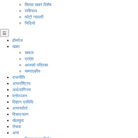
क्लिक खबर विशेष
राशिफल
फोटो ग्यालरी
भिडियो
☰
होमपेज
खबर
समाज
प्रदेश
आजको पत्रिका
सम्पादकीय
राजनीति
अन्तर्राष्ट्रिय
अर्थ/वाणिज्य
मनाेरञ्जन
विज्ञान प्रविधि
अन्तरर्वार्ता
विचार/ब्लग
खेलकुद
रोचक
अन्य