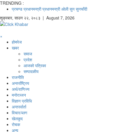
TRENDING :
प्रचण्ड
प्रधानमन्त्री
प्रधानमन्त्री ओली
सुन
सुनचाँदी
शुक्रबार
,
साउन
२२
,
२०८३
| August 7, 2026
×
होमपेज
खबर
समाज
प्रदेश
आजको पत्रिका
सम्पादकीय
राजनीति
अन्तर्राष्ट्रिय
अर्थ/वाणिज्य
मनाेरञ्जन
विज्ञान प्रविधि
अन्तरर्वार्ता
विचार/ब्लग
खेलकुद
रोचक
अन्य