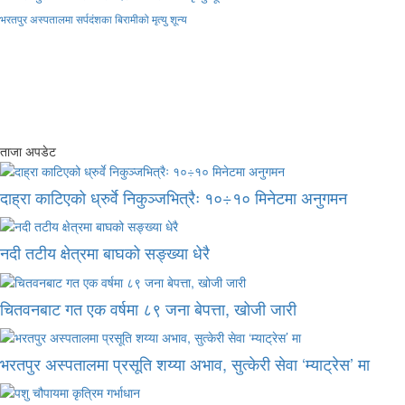
भरतपुर अस्पतालमा सर्पदंशका बिरामीको मृत्यु शून्य
ताजा अपडेट
दाह्रा काटिएको ध्रुर्वे निकुञ्जभित्रैः १०÷१० मिनेटमा अनुगमन
नदी तटीय क्षेत्रमा बाघको सङ्ख्या धेरै
चितवनबाट गत एक वर्षमा ८९ जना बेपत्ता, खोजी जारी
भरतपुर अस्पतालमा प्रसूति शय्या अभाव, सुत्केरी सेवा ‘म्याट्रेस’ मा