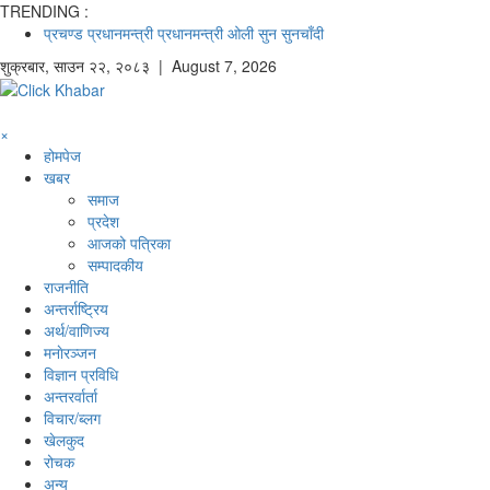
TRENDING :
प्रचण्ड
प्रधानमन्त्री
प्रधानमन्त्री ओली
सुन
सुनचाँदी
शुक्रबार
,
साउन
२२
,
२०८३
| August 7, 2026
×
होमपेज
खबर
समाज
प्रदेश
आजको पत्रिका
सम्पादकीय
राजनीति
अन्तर्राष्ट्रिय
अर्थ/वाणिज्य
मनाेरञ्जन
विज्ञान प्रविधि
अन्तरर्वार्ता
विचार/ब्लग
खेलकुद
रोचक
अन्य