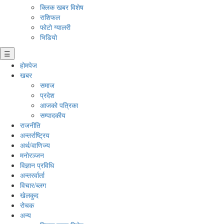
क्लिक खबर विशेष
राशिफल
फोटो ग्यालरी
भिडियो
☰
होमपेज
खबर
समाज
प्रदेश
आजको पत्रिका
सम्पादकीय
राजनीति
अन्तर्राष्ट्रिय
अर्थ/वाणिज्य
मनाेरञ्जन
विज्ञान प्रविधि
अन्तरर्वार्ता
विचार/ब्लग
खेलकुद
रोचक
अन्य