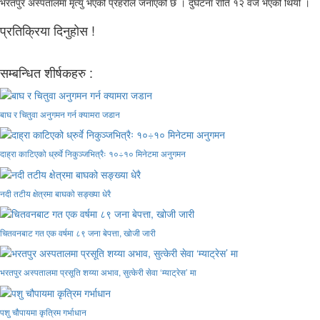
भरतपुर अस्पतालमा मृत्यु भएको प्रहरीले जनाएको छ । दुर्घटना राति १२ वजे भएको थियो ।
प्रतिक्रिया दिनुहोस !
सम्बन्धित शीर्षकहरु :
बाघ र चितुवा अनुगमन गर्न क्यामरा जडान
दाह्रा काटिएको ध्रुर्वे निकुञ्जभित्रैः १०÷१० मिनेटमा अनुगमन
नदी तटीय क्षेत्रमा बाघको सङ्ख्या धेरै
चितवनबाट गत एक वर्षमा ८९ जना बेपत्ता, खोजी जारी
भरतपुर अस्पतालमा प्रसूति शय्या अभाव, सुत्केरी सेवा ‘म्याट्रेस’ मा
पशु चौपायमा कृत्रिम गर्भाधान