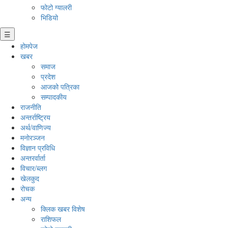
फोटो ग्यालरी
भिडियो
☰
होमपेज
खबर
समाज
प्रदेश
आजको पत्रिका
सम्पादकीय
राजनीति
अन्तर्राष्ट्रिय
अर्थ/वाणिज्य
मनाेरञ्जन
विज्ञान प्रविधि
अन्तरर्वार्ता
विचार/ब्लग
खेलकुद
रोचक
अन्य
क्लिक खबर विशेष
राशिफल