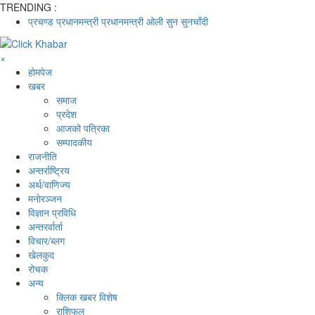
TRENDING :
प्रचण्ड
प्रधानमन्त्री
प्रधानमन्त्री ओली
सुन
सुनचाँदी
×
होमपेज
खबर
समाज
प्रदेश
आजको पत्रिका
सम्पादकीय
राजनीति
अन्तर्राष्ट्रिय
अर्थ/वाणिज्य
मनाेरञ्जन
विज्ञान प्रविधि
अन्तरर्वार्ता
विचार/ब्लग
खेलकुद
रोचक
अन्य
क्लिक खबर विशेष
राशिफल