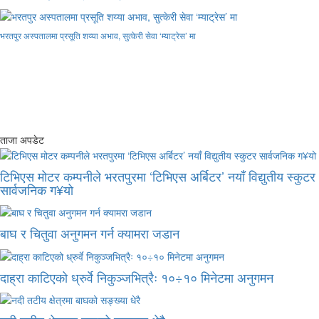
भरतपुर अस्पतालमा प्रसूति शय्या अभाव, सुत्केरी सेवा ‘म्याट्रेस’ मा
ताजा अपडेट
टिभिएस मोटर कम्पनीले भरतपुरमा ‘टिभिएस अर्बिटर’ नयाँ विद्युतीय स्कुटर
सार्वजनिक ग¥यो
बाघ र चितुवा अनुगमन गर्न क्यामरा जडान
दाह्रा काटिएको ध्रुर्वे निकुञ्जभित्रैः १०÷१० मिनेटमा अनुगमन