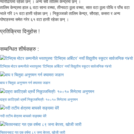
प्यारीढापमा रहेका छन् । अन्य सवै तालिम केन्द्रमा छन् ।
तालिम केन्द्रमा हाल ६ वटा साना वच्चा, तीनवटा ठूला वच्चा, सात वटा ठूला पोथि र पाँच वटा
भाले गरि २१ वटा हात्ती रहेका छन् । निकुञ्जको तालिम केन्द्र, सौराहा, कसरा र अन्य
पोष्टहरुमा समेत गरेर ६१ वटा हात्ती रहेका छन् ।
प्रतिक्रिया दिनुहोस !
सम्बन्धित शीर्षकहरु :
टिभिएस मोटर कम्पनीले भरतपुरमा ‘टिभिएस अर्बिटर’ नयाँ विद्युतीय स्कुटर सार्वजनिक ग¥यो
बाघ र चितुवा अनुगमन गर्न क्यामरा जडान
दाह्रा काटिएको ध्रुर्वे निकुञ्जभित्रैः १०÷१० मिनेटमा अनुगमन
नदी तटीय क्षेत्रमा बाघको सङ्ख्या धेरै
चितवनबाट गत एक वर्षमा ८९ जना बेपत्ता, खोजी जारी