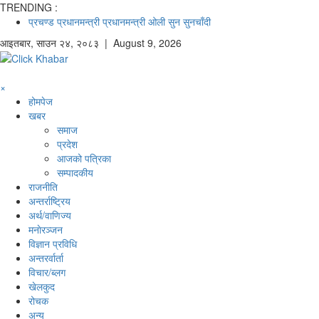
TRENDING :
प्रचण्ड
प्रधानमन्त्री
प्रधानमन्त्री ओली
सुन
सुनचाँदी
आइतबार
,
साउन
२४
,
२०८३
| August 9, 2026
×
होमपेज
खबर
समाज
प्रदेश
आजको पत्रिका
सम्पादकीय
राजनीति
अन्तर्राष्ट्रिय
अर्थ/वाणिज्य
मनाेरञ्जन
विज्ञान प्रविधि
अन्तरर्वार्ता
विचार/ब्लग
खेलकुद
रोचक
अन्य