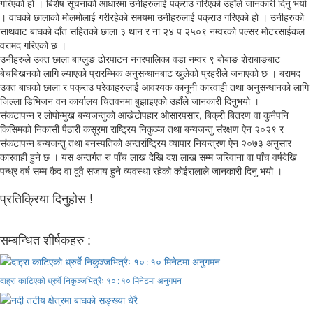
गरिएको हो । बिशेष सूचनाको आधारमा उनीहरुलाई पक्राउ गरिएको उहाँले जानकारी दिनु भयो
। वाघको छालाको मोलमोलाई गरीरहेको समयमा उनीहरुलाई पक्राउ गरिएको हो । उनीहरुको
साथवाट बाघको दाँत सहितको छाला ३ थान र ना २४ प २५०९ नम्वरको पल्सर मोटरसाईकल
वरामद गरिएको छ ।
उनीहरुले उक्त छाला बाग्लुङ ढोरपाटन नगरपालिका वडा नम्वर ९ बोबाङ शेराबाङबाट
बेचबिखनको लागि ल्याएको प्रारम्भिक अनुसन्धानबाट खुलेको प्रहरीले जनाएको छ । बरामद
उक्त बाघको छाला र पक्राउ परेकाहरुलाई आवश्यक कानूनी कारवाही तथा अनुसन्धानको लागि
जिल्ला डिभिजन वन कार्यालय चितवनमा बुझाइएको उहाँले जानकारी दिनुभयो ।
संकटापन्न र लोपोन्मुख बन्यजन्तुको आखेटोपहार ओसारपसार, बिक्री बितरण वा कुनैपनि
किसिमको निकासी पैठारी कसूरमा राष्ट्रिय निकुञ्ज तथा बन्यजन्तु संरक्षण ऐन २०२९ र
संकटापन्न बन्यजन्तु तथा बनस्पतिको अन्तर्राष्ट्रिय व्यापार नियन्त्रण ऐन २०७३ अनुसार
कारवाही हुने छ । यस अन्तर्गत रु पाँच लाख देखि दश लाख सम्म जरिवाना वा पाँच वर्षदेखि
पन्ध्र वर्ष सम्म कैद वा दुवै सजाय हुने व्यवस्था रहेको कोईरालाले जानकारी दिनु भयो ।
प्रतिक्रिया दिनुहोस !
सम्बन्धित शीर्षकहरु :
दाह्रा काटिएको ध्रुर्वे निकुञ्जभित्रैः १०÷१० मिनेटमा अनुगमन