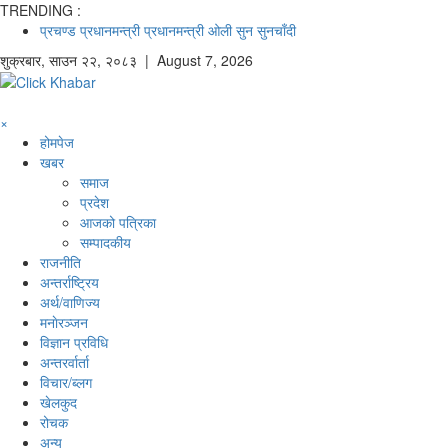
TRENDING :
प्रचण्ड
प्रधानमन्त्री
प्रधानमन्त्री ओली
सुन
सुनचाँदी
शुक्रबार
,
साउन
२२
,
२०८३
| August 7, 2026
×
होमपेज
खबर
समाज
प्रदेश
आजको पत्रिका
सम्पादकीय
राजनीति
अन्तर्राष्ट्रिय
अर्थ/वाणिज्य
मनाेरञ्जन
विज्ञान प्रविधि
अन्तरर्वार्ता
विचार/ब्लग
खेलकुद
रोचक
अन्य