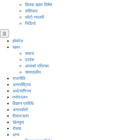
क्लिक खबर विशेष
राशिफल
फोटो ग्यालरी
भिडियो
☰
होमपेज
खबर
समाज
प्रदेश
आजको पत्रिका
सम्पादकीय
राजनीति
अन्तर्राष्ट्रिय
अर्थ/वाणिज्य
मनाेरञ्जन
विज्ञान प्रविधि
अन्तरर्वार्ता
विचार/ब्लग
खेलकुद
रोचक
अन्य