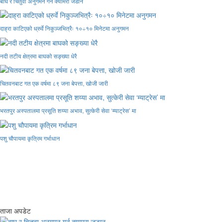
बाघ र चितुवा अनुगमन गर्न क्यामरा जडान
दाह्रा काटिएको ध्रुर्वे निकुञ्जभित्रैः १०÷१० मिनेटमा अनुगमन
नदी तटीय क्षेत्रमा बाघको सङ्ख्या धेरै
चितवनबाट गत एक वर्षमा ८९ जना बेपत्ता, खोजी जारी
भरतपुर अस्पतालमा प्रसूति शय्या अभाव, सुत्केरी सेवा ‘म्याट्रेस’ मा
पशु चौपायमा कृत्रिम गर्भाधान
ताजा अपडेट