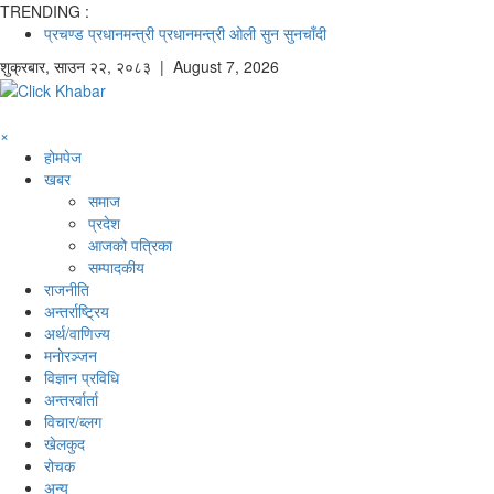
TRENDING :
प्रचण्ड
प्रधानमन्त्री
प्रधानमन्त्री ओली
सुन
सुनचाँदी
शुक्रबार
,
साउन
२२
,
२०८३
| August 7, 2026
×
होमपेज
खबर
समाज
प्रदेश
आजको पत्रिका
सम्पादकीय
राजनीति
अन्तर्राष्ट्रिय
अर्थ/वाणिज्य
मनाेरञ्जन
विज्ञान प्रविधि
अन्तरर्वार्ता
विचार/ब्लग
खेलकुद
रोचक
अन्य