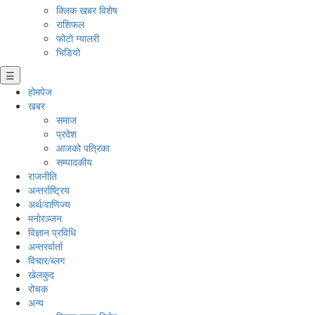
क्लिक खबर विशेष
राशिफल
फोटो ग्यालरी
भिडियो
☰
होमपेज
खबर
समाज
प्रदेश
आजको पत्रिका
सम्पादकीय
राजनीति
अन्तर्राष्ट्रिय
अर्थ/वाणिज्य
मनाेरञ्जन
विज्ञान प्रविधि
अन्तरर्वार्ता
विचार/ब्लग
खेलकुद
रोचक
अन्य