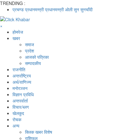
TRENDING :
प्रचण्ड
प्रधानमन्त्री
प्रधानमन्त्री ओली
सुन
सुनचाँदी
×
होमपेज
खबर
समाज
प्रदेश
आजको पत्रिका
सम्पादकीय
राजनीति
अन्तर्राष्ट्रिय
अर्थ/वाणिज्य
मनाेरञ्जन
विज्ञान प्रविधि
अन्तरर्वार्ता
विचार/ब्लग
खेलकुद
रोचक
अन्य
क्लिक खबर विशेष
राशिफल