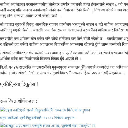
सर्वोच्च अदालतका प्रधानन्यायधीश चोलेन्द्र शमशेर जवराको एकल ईजलाशले साउन ८ गते यस अघ
जर्ती कटाए पछि राजस्व कार्यालयले सोको कर निर्धारण गरेको थियो । निर्धारण गरेको करमा अ
राख्नु भनि अन्तरिम आदेश जारी गरेको थियो ।
सो पश्चात ब्रुअरी विरुद्ध आन्तरिक राजस्व कार्यालय भरतपुरले साउन ७ गते सर्वोच्च अदातलमा
जारी गर्नु भएको थियो । यससँगै आन्तरिक राजस्व कार्यालयले ब्रुअरीको अन्तिम कर निर्धारण ग
ब्रुअरीले यस अघिका तीन वर्षमा पनि सोही शीर्षकमा कर तिर्न बाँकी रहेको छ । कार्यालय
र पछिल्लो एक वर्षको सर्वाेच्च अदालतमा विचाराधिन अवस्थामा रहेकाले टुंगो लाग्न नसकेको 
उद्योगको फ्लोमिटर राखेर चलेको अवस्थामा ३.५ प्रतिशतसम्म जर्ती कटाउन सक्ने प्रावधान रहे
आर्थिक वर्षमा कर निर्धारणको विषयमा विवाद हुँदै आएको हो ।
बि.सं. २०४५ सालदेखि नवलपरासीको मुकुन्दपुरमा सञ्चालन हुँदै आएको ब्रुअरीले गत आर्थिक वर्ष
गर्दछ । सो उद्योगले गोर्खा, काल्सबर्ग र टुबर्ग बियरसँगै एप्पल साईडर उत्पादन गर्दै आएको छ ।
प्रतिक्रिया दिनुहोस !
सम्बन्धित शीर्षकहरु :
दाह्रा काटिएको ध्रुर्वे निकुञ्जभित्रैः १०÷१० मिनेटमा अनुगमन