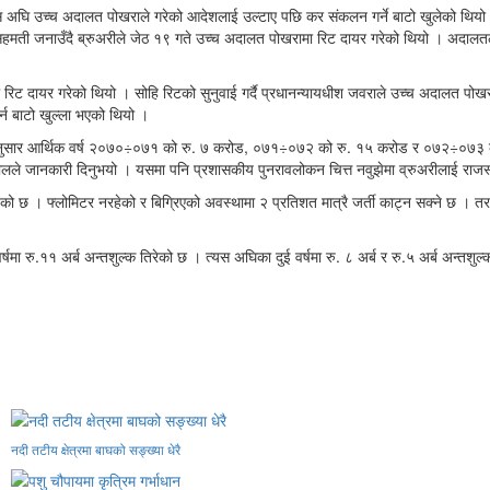
ि उच्च अदालत पोखराले गरेको आदेशलाई उल्टाए पछि कर संकलन गर्ने बाटो खुलेको थियो । दुई
सहमती जनाउँदै ब्रुअरीले जेठ १९ गते उच्च अदालत पोखरामा रिट दायर गरेको थियो । अदालतले 
 रिट दायर गरेको थियो । सोहि रिटको सुनुवाई गर्दै प्रधानन्यायधीश जवराले उच्च अदालत पोखरा
र्न बाटो खुल्ला भएको थियो ।
का अनुसार आर्थिक वर्ष २०७०÷०७१ को रु. ७ करोड, ०७१÷०७२ को रु. १५ करोड र ०७२÷०७३ को 
रिजालले जानकारी दिनुभयो । यसमा पनि प्रशासकीय पुनरावलोकन चित्त नवुझेमा व्रुअरीलाई राजस
को छ । फ्लोमिटर नरहेको र बिग्रिएको अवस्थामा २ प्रतिशत मात्रै जर्ती काट्न सक्ने छ । तर
मा रु.११ अर्ब अन्तशुल्क तिरेको छ । त्यस अघिका दुई वर्षमा रु. ८ अर्ब र रु.५ अर्ब अन्तशुल्
नदी तटीय क्षेत्रमा बाघको सङ्ख्या धेरै