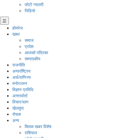
फोटो ग्यालरी
भिडियो
☰
होमपेज
खबर
समाज
प्रदेश
आजको पत्रिका
सम्पादकीय
राजनीति
अन्तर्राष्ट्रिय
अर्थ/वाणिज्य
मनाेरञ्जन
विज्ञान प्रविधि
अन्तरर्वार्ता
विचार/ब्लग
खेलकुद
रोचक
अन्य
क्लिक खबर विशेष
राशिफल