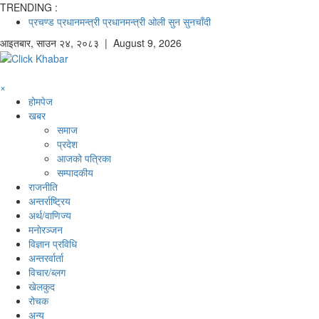
TRENDING :
प्रचण्ड
प्रधानमन्त्री
प्रधानमन्त्री ओली
सुन
सुनचाँदी
आइतबार
,
साउन
२४
,
२०८३
| August 9, 2026
×
होमपेज
खबर
समाज
प्रदेश
आजको पत्रिका
सम्पादकीय
राजनीति
अन्तर्राष्ट्रिय
अर्थ/वाणिज्य
मनाेरञ्जन
विज्ञान प्रविधि
अन्तरर्वार्ता
विचार/ब्लग
खेलकुद
रोचक
अन्य