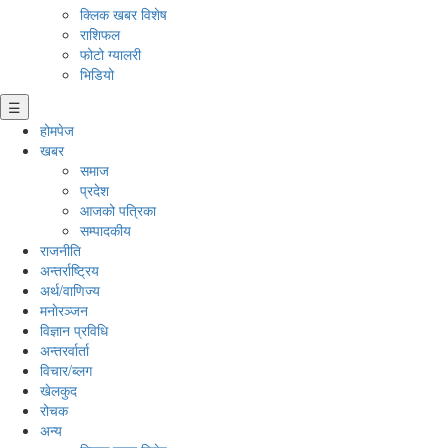
क्लिक खबर विशेष
राशिफल
फोटो ग्यालरी
भिडियो
☰
होमपेज
खबर
समाज
प्रदेश
आजको पत्रिका
सम्पादकीय
राजनीति
अन्तर्राष्ट्रिय
अर्थ/वाणिज्य
मनाेरञ्जन
विज्ञान प्रविधि
अन्तरर्वार्ता
विचार/ब्लग
खेलकुद
रोचक
अन्य