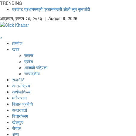
TRENDING :
प्रचण्ड
प्रधानमन्त्री
प्रधानमन्त्री ओली
सुन
सुनचाँदी
आइतबार
,
साउन
२४
,
२०८३
| August 9, 2026
×
होमपेज
खबर
समाज
प्रदेश
आजको पत्रिका
सम्पादकीय
राजनीति
अन्तर्राष्ट्रिय
अर्थ/वाणिज्य
मनाेरञ्जन
विज्ञान प्रविधि
अन्तरर्वार्ता
विचार/ब्लग
खेलकुद
रोचक
अन्य