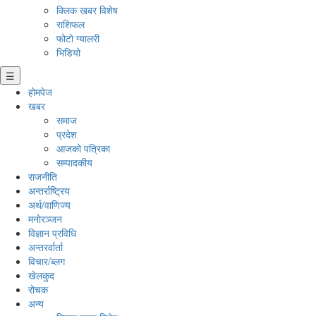
क्लिक खबर विशेष
राशिफल
फोटो ग्यालरी
भिडियो
☰
होमपेज
खबर
समाज
प्रदेश
आजको पत्रिका
सम्पादकीय
राजनीति
अन्तर्राष्ट्रिय
अर्थ/वाणिज्य
मनाेरञ्जन
विज्ञान प्रविधि
अन्तरर्वार्ता
विचार/ब्लग
खेलकुद
रोचक
अन्य