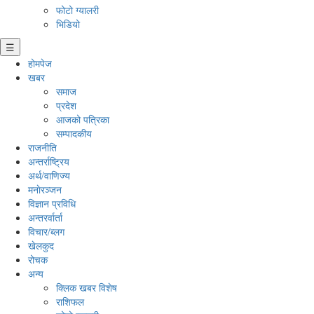
फोटो ग्यालरी
भिडियो
☰
होमपेज
खबर
समाज
प्रदेश
आजको पत्रिका
सम्पादकीय
राजनीति
अन्तर्राष्ट्रिय
अर्थ/वाणिज्य
मनाेरञ्जन
विज्ञान प्रविधि
अन्तरर्वार्ता
विचार/ब्लग
खेलकुद
रोचक
अन्य
क्लिक खबर विशेष
राशिफल