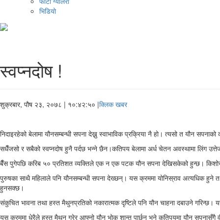
फोटो ग्यालरी
भिडियो
स्वप्नदोष !
शुक्रबार, पौष २३, २०७८
| १०:४२:५० |
क्लिक खबर
निदाइरहेको बेलामा यौनसम्बन्धी सपना देख्नु स्वाभाविक प्रक्रिया नै हो। त्यसो त यौन सपनाको
सधैँजसो र सबैको स्वप्नदोष हुनै पर्दछ भन्ने छैन।कतिपय बेलामा अर्ध चेतन अवस्थामा लिंग उत्
बैँस पुगेपछि करिब ५० प्रतिशत व्यक्तिले एक न एक पटक यौन सपना देखिसकेको हुन्छ। किशो
पुरुषका साथै महिलाले पनि यौनसम्बन्धी सपना देख्छन्। यस क्रममा योनिस्राव अत्यधिक हुने तथा
हुनसक्छ।
संकुचित भावना तथा हस्त मैथुनप्रतिको नकारात्मक दृष्टिले पनि यौन चाहना दबाउने गरिन्छ।
यस क्रममा धेरैले हस्त मैथुन गरेर आफ्नो यौन भोक शान्त पार्छन् भने कतिपयमा यौन सपनासँग