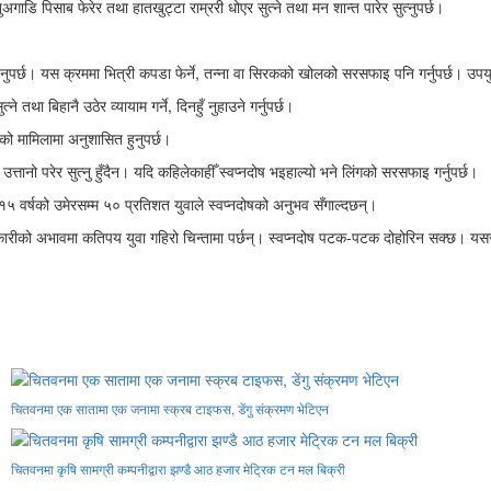
ुअगाडि पिसाब फेरेर तथा हातखुट्टा राम्ररी धोएर सुत्ने तथा मन शान्त पारेर सुत्नुपर्छ।
नुपर्छ। यस क्रममा भित्री कपडा फेर्ने, तन्ना वा सिरकको खोलको सरसफाइ पनि गर्नुपर्छ। उपय
 तथा बिहानै उठेर व्यायाम गर्ने, दिनहुँ नुहाउने गर्नुपर्छ।
को मामिलामा अनुशासित हुनुपर्छ।
 उत्तानो परेर सुत्नु हुँदैन। यदि कहिलेकाहीँ स्वप्नदोष भइहाल्यो भने लिंगको सरसफाइ गर्नुपर्छ।
 १५ वर्षको उमेरसम्म ५० प्रतिशत युवाले स्वप्नदोषको अनुभव सँगाल्दछन्।
ारीको अभावमा कतिपय युवा गहिरो चिन्तामा पर्छन्। स्वप्नदोष पटक-पटक दोहोरिन सक्छ। यससम्ब
चितवनमा एक सातामा एक जनामा स्क्रब टाइफस, डेंगु संक्रमण भेटिएन
चितवनमा कृषि सामग्री कम्पनीद्वारा झण्डै आठ हजार मेट्रिक टन मल बिक्री