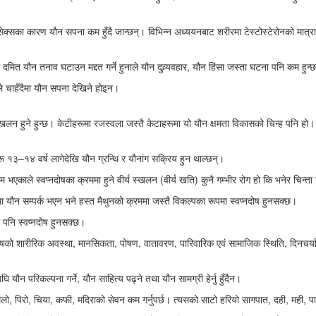
ेक्सका कारण यौन सपना कम हुँदै जान्छन्। विभिन्न अध्ययनबाट शरीरमा टेस्टोस्टेरोनको मात्रासँ
 दमित यौन तनाव घटाउन मद्दत गर्ने हुनाले यौन दुव्र्यवहार, यौन हिंसा जस्ता घटना पनि कम हुन्
े चाहँदैमा यौन सपना देखिने होइन।
्य स्खलन हुने हुन्छ। केटीहरूमा रजस्वला जस्तै केटाहरूमा यो यौन क्षमता विकासको चिन्ह पनि हो
१३–१४ वर्ष लागेदेखि यौन ग्रन्थि र यौनांग सक्रिय हुन थाल्छन्।
म भएकाले स्वप्नदोषका क्रममा हुने वीर्य स्खलन (वीर्य खति) कुनै गम्भीर रोग हो कि भनेर चिन्ता 
रामा यौन सम्पर्क भएन भने हस्त मैथुनको क्रममा जस्तै विकल्पका रूपमा स्वप्नदोष हुनसक्छ।
 पनि स्वप्नदोष हुनसक्छ।
िशेषको शारीरिक अवस्था, मानसिकता, पोषण, वातावरण, पारिवारिक एवं सामाजिक स्थिति, दिनचर्या
ौन परिकल्पना गर्ने, यौन साहित्य पढ्ने तथा यौन सामग्री हेर्नु हुँदैन।
लो, पिरो, चिया, कफी, मदिराको सेवन कम गर्नुपर्छ। त्यसको साटो हरियो सागपात, दही, मही, पान