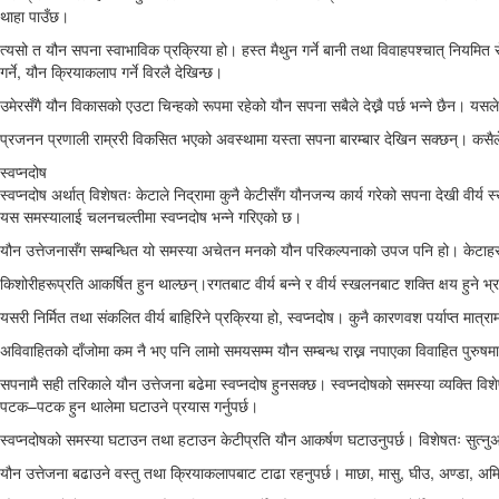
थाहा पाउँछ।
त्यसो त यौन सपना स्वाभाविक प्रक्रिया हो। हस्त मैथुन गर्ने बानी तथा विवाहपश्चात् नियमित स
गर्ने, यौन क्रियाकलाप गर्ने विरलै देखिन्छ।
उमेरसँगै यौन विकासको एउटा चिन्हको रूपमा रहेको यौन सपना सबैले देख्नै पर्छ भन्ने छैन। यसले
प्रजनन प्रणाली राम्ररी विकसित भएको अवस्थामा यस्ता सपना बारम्बार देखिन सक्छन्। कसैल
स्वप्नदोष
स्वप्नदोष अर्थात् विशेषतः केटाले निद्रामा कुनै केटीसँग यौनजन्य कार्य गरेको सपना देखी वीर
यस समस्यालाई चलनचल्तीमा स्वप्नदोष भन्ने गरिएको छ।
यौन उत्तेजनासँग सम्बन्धित यो समस्या अचेतन मनको यौन परिकल्पनाको उपज पनि हो। केटाहरू 
किशोरीहरूप्रति आकर्षित हुन थाल्छन्।रगतबाट वीर्य बन्ने र वीर्य स्खलनबाट शक्ति क्षय हुने भ्र
यसरी निर्मित तथा संकलित वीर्य बाहिरिने प्रक्रिया हो, स्वप्नदोष। कुनै कारणवश पर्याप्त मात्
अविवाहितको दाँजोमा कम नै भए पनि लामो समयसम्म यौन सम्बन्ध राख्न नपाएका विवाहित पुरुषमा
सपनामै सही तरिकाले यौन उत्तेजना बढेमा स्वप्नदोष हुनसक्छ। स्वप्नदोषको समस्या व्यक्ति व
पटक–पटक हुन थालेमा घटाउने प्रयास गर्नुपर्छ।
स्वप्नदोषको समस्या घटाउन तथा हटाउन केटीप्रति यौन आकर्षण घटाउनुपर्छ। विशेषतः सुत्नुअघि य
यौन उत्तेजना बढाउने वस्तु तथा क्रियाकलापबाट टाढा रहनुपर्छ। माछा, मासु, घीउ, अण्डा, अमि