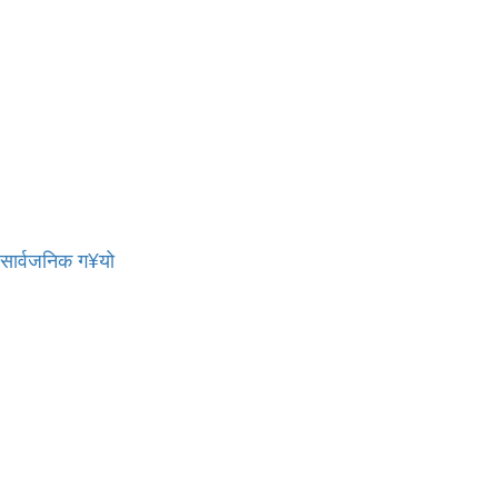
र सार्वजनिक ग¥यो