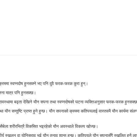
 क्रममा स्वप्नदोष हुनसक्ने भए पनि दुवै फरक-फरक कुरा हुन्।
तेजना मात्र पनि हुनसक्छ।
रावस्थामा बढ्ता देखिने यौन सपना तथा स्वप्नदोषको घटना व्यक्तिअनुसार फरक-फरक हुनसक्
 यौन सन्तुष्टि प्राप्त हुने हुन्छ। यौन सपनाको क्रममा कतिपयलाई वास्तवमै यौन कार्यमा संलग
 यसैबेला शरीरभित्रै विकसित भइरहेको यौन अवस्थाले विकल्प खोज्छ।
ै वीर्य स्खलन वा योनिस्राव भई यौन तनाव शान्त हुन्छ। कतिपयले यौन सपनासँगै स्खलित हुनै 