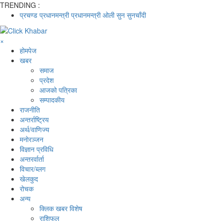
TRENDING :
प्रचण्ड
प्रधानमन्त्री
प्रधानमन्त्री ओली
सुन
सुनचाँदी
×
होमपेज
खबर
समाज
प्रदेश
आजको पत्रिका
सम्पादकीय
राजनीति
अन्तर्राष्ट्रिय
अर्थ/वाणिज्य
मनाेरञ्जन
विज्ञान प्रविधि
अन्तरर्वार्ता
विचार/ब्लग
खेलकुद
रोचक
अन्य
क्लिक खबर विशेष
राशिफल