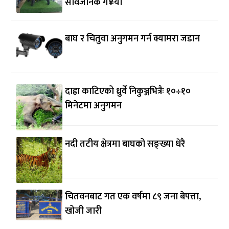
सार्वजनिक ग¥यो
बाघ र चितुवा अनुगमन गर्न क्यामरा जडान
दाह्रा काटिएको ध्रुर्वे निकुञ्जभित्रैः १०÷१०
मिनेटमा अनुगमन
नदी तटीय क्षेत्रमा बाघको सङ्ख्या धेरै
चितवनबाट गत एक वर्षमा ८९ जना बेपत्ता,
खोजी जारी