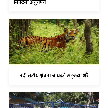
मिनेटमा अनुगमन
नदी तटीय क्षेत्रमा बाघको सङ्ख्या धेरै