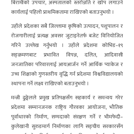
बिरामीको उपचार, अस्पतालको स्तरोन्नति र खोप लगाउने
अन्य
कार्यलाई पहिलो प्राथमिकतामा राखिएको बताउनुभयो ।
क्लिक
उहाँले प्रदेशका सबै जिल्लामा कृषिको उत्पादन, पशुपालन र
खबर
रोजगारीलाई प्रत्यक्ष अवसर जुटाइनेतर्फ बजेट विनियोजित
विशेष
गरिने उल्लेख गर्नुभयो । उहाँले प्रदेशमा कोभिड–१९
राशिफल
सङ्क्रमणबाट प्रभावित विपन्न, दलित, आदिवासी
जनजातिका परिवारलाई आयआर्जन गर्ने आर्थिक प्याकेज र
फोटो
उच्च शिक्षाको गुणस्तरीय वृद्धि गर्न प्रदेशमा विश्वविद्यालयको
ग्यालरी
स्थापना गर्ने लक्ष्य राखिएको बताउनुभयो ।
भिडियो
मन्त्री ढुङ्गेलले प्रमुख प्रतिपक्षसँग सहकार्य र समन्वय गरेर
प्रदेशमा सम्मानजनक राष्ट्रिय गौरवका आयोजना, भौतिक
पूर्वाधारको निर्माण, सम्पदाको संरक्षण गर्ने र भीमफेदी–
कुलेखानी सुरुङमार्ग निर्माणका लागि सङ्घीय सरकारसँग