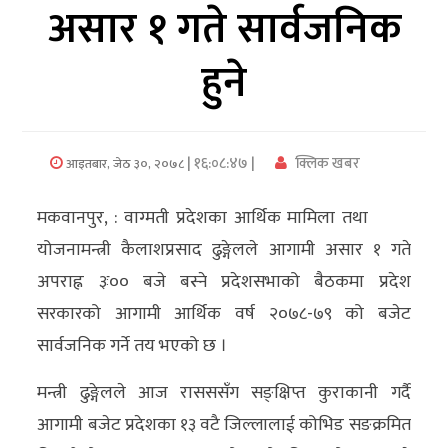
असार १ गते सार्वजनिक
अर्थ/
हुने
वाणिज्य
मनाेरञ्जन
| १६:०८:४७ |
क्लिक खबर
आइतबार, जेठ ३०, २०७८
विज्ञान
प्रविधि
मकवानपुर, : वाग्मती प्रदेशका आर्थिक मामिला तथा
अन्तरर्वार्ता
योजनामन्त्री कैलाशप्रसाद ढुङ्गेलले आगामी असार १ गते
अपराह्न ३ः०० बजे बस्ने प्रदेशसभाको बैठकमा प्रदेश
विचार/
सरकारको आगामी आर्थिक वर्ष २०७८-७९ को बजेट
ब्लग
सार्वजनिक गर्ने तय भएको छ ।
खेलकुद
मन्त्री ढुङ्गेलले आज रासससँग सङ्क्षिप्त कुराकानी गर्दै
रोचक
आगामी बजेट प्रदेशका १३ वटै जिल्लालाई कोभिड सङक्रमित