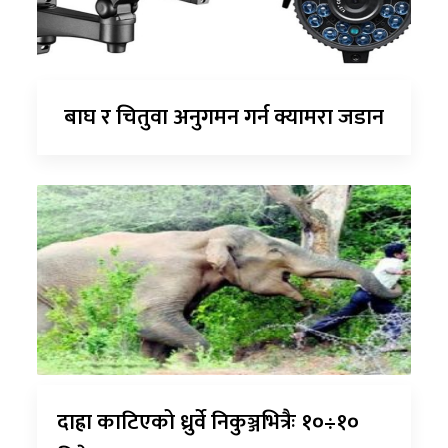
बाघ र चितुवा अनुगमन गर्न क्यामरा जडान
दाह्रा काटिएको ध्रुर्वे निकुञ्जभित्रैः १०÷१०