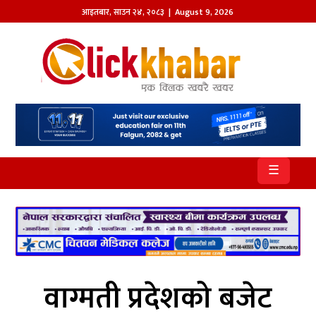
आइतबार
,
साउन
२४
,
२०८३
| August 9, 2026
होमपेज
खबर
समाज
प्रदेश
☰
आजको
पत्रिका
सम्पादकीय
राजनीति
वाग्मती प्रदेशको बजेट
अन्तर्राष्ट्रिय