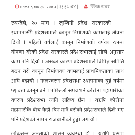
| १३:३७:४४ |
क्लिक खबर
मंगलबार, माघ २०, २०७७
अर्थ/
वाणिज्य
रुपन्देही, २० माघ । लुम्बिनी प्रदेश सरकारको
स्थापनासँगै प्रदेशसभाले कानून निर्माणको कामलाई तीव्रता
मनाेरञ्जन
दियो । पहिलो वर्षलाई कानून निर्माणको वर्षका रुपमा
विज्ञान
घोषणा गरेको प्रदेश सरकारले प्रदेशसभालाई सोही अनुसार
प्रविधि
काम पनि दियो । जसका कारण प्रदेशसभाले विभिन्न समिति
गठन गरी कानून निर्माणका कामलाई प्राथमिकताका साथ
अन्तरर्वार्ता
अघि बढायो । फलस्वरुप प्रदेशसभा स्थापनाका दुई वर्षमा
विचार/
५९ वटा कानून बने । पछिल्लो समय भने कोरोना महामारीका
ब्लग
कारण प्रदेशसभा त्यति सक्रिय छैन । यद्यपि कोरोना
महामारीकै बीच केही दिन मात्रै बसेको प्रदेशसभाले ढिलै भए
खेलकुद
पनि प्रदेशको नाम र राजधानीको टुङ्गो लगायो ।
रोचक
लोकतन्त्र जनताको शासन व्यवस्था हो । यद्यपि यसमा