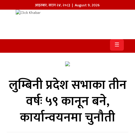
आइतबार
,
साउन
२४
,
२०८३
| August 9, 2026
होमपेज
खबर
☰
समाज
प्रदेश
लुम्बिनी प्रदेश सभाका तीन
आजको
पत्रिका
वर्षः ५९ कानून बने,
सम्पादकीय
कार्यान्वयनमा चुनौती
राजनीति
अन्तर्राष्ट्रिय