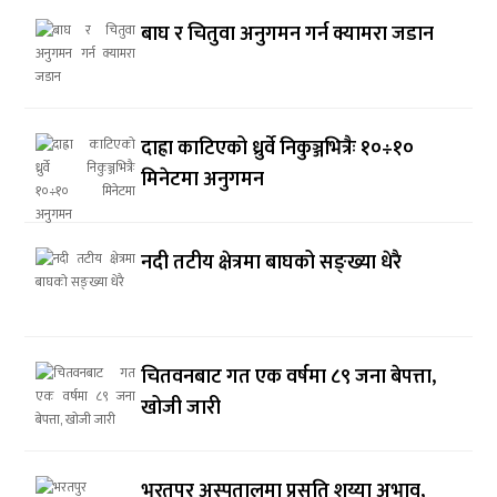
बाघ र चितुवा अनुगमन गर्न क्यामरा जडान
दाह्रा काटिएको ध्रुर्वे निकुञ्जभित्रैः १०÷१०
मिनेटमा अनुगमन
नदी तटीय क्षेत्रमा बाघको सङ्ख्या धेरै
चितवनबाट गत एक वर्षमा ८९ जना बेपत्ता,
खोजी जारी
भरतपुर अस्पतालमा प्रसूति शय्या अभाव,