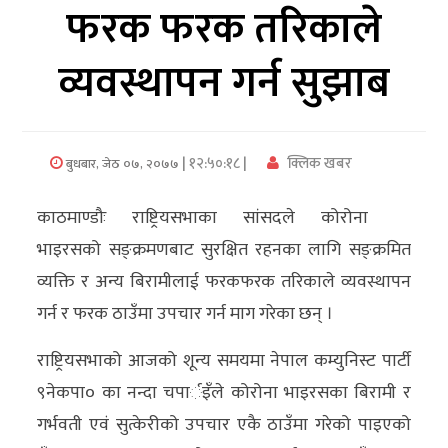
फरक फरक तरिकाले
अर्थ/
व्यवस्थापन गर्न सुझाब
वाणिज्य
मनाेरञ्जन
| १२:५०:१८ |
क्लिक खबर
बुधबार, जेठ ०७, २०७७
विज्ञान
प्रविधि
काठमाण्डौः राष्ट्रियसभाका सांसदले कोरोना
अन्तरर्वार्ता
भाइरसको सङ्क्रमणबाट सुरक्षित रहनका लागि सङ्क्रमित
व्यक्ति र अन्य बिरामीलाई फरकफरक तरिकाले व्यवस्थापन
विचार/
गर्न र फरक ठाउँमा उपचार गर्न माग गरेका छन् ।
ब्लग
राष्ट्रियसभाको आजको शून्य समयमा नेपाल कम्युनिस्ट पार्टी
खेलकुद
९नेकपा० का नन्दा चपार्इँले कोरोना भाइरसका बिरामी र
रोचक
गर्भवती एवं सुत्केरीको उपचार एकै ठाउँमा गरेको पाइएको