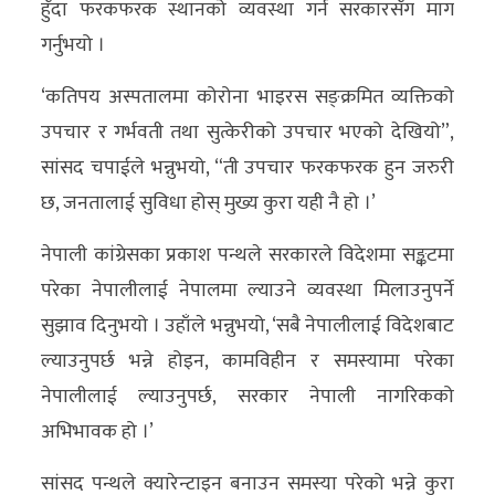
हुँदा फरकफरक स्थानको व्यवस्था गर्न सरकारसँग माग
अन्य
गर्नुभयो ।
क्लिक
‘कतिपय अस्पतालमा कोरोना भाइरस सङ्क्रमित व्यक्तिको
खबर
उपचार र गर्भवती तथा सुत्केरीको उपचार भएको देखियो”,
विशेष
सांसद चपाईले भन्नुभयो, “ती उपचार फरकफरक हुन जरुरी
राशिफल
छ, जनतालाई सुविधा होस् मुख्य कुरा यही नै हो ।’
फोटो
नेपाली कांग्रेसका प्रकाश पन्थले सरकारले विदेशमा सङ्कटमा
ग्यालरी
परेका नेपालीलाई नेपालमा ल्याउने व्यवस्था मिलाउनुपर्ने
सुझाव दिनुभयो । उहाँले भन्नुभयो, ‘सबै नेपालीलाई विदेशबाट
भिडियो
ल्याउनुपर्छ भन्ने होइन, कामविहीन र समस्यामा परेका
नेपालीलाई ल्याउनुपर्छ, सरकार नेपाली नागरिकको
अभिभावक हो ।’
सांसद पन्थले क्यारेन्टाइन बनाउन समस्या परेको भन्ने कुरा