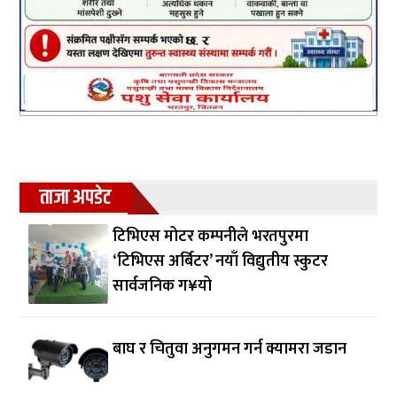
ताजा अपडेट
टिभिएस मोटर कम्पनीले भरतपुरमा
‘टिभिएस अर्बिटर’ नयाँ विद्युतीय स्कुटर
सार्वजनिक ग¥यो
बाघ र चितुवा अनुगमन गर्न क्यामरा जडान