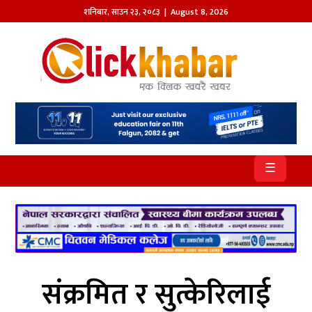
शनिबार
,
साउन
२३
,
२०८३
| August 8, 2026
होमपेज
खबर
समाज
प्रदेश
☰
आजको
पत्रिका
सम्पादकीय
राजनीति
संक्रमित र सुत्केरिलाई
अन्तर्राष्ट्रिय