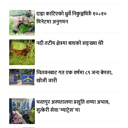
दाह्रा काटिएको ध्रुर्वे निकुञ्जभित्रैः १०÷१०
मिनेटमा अनुगमन
नदी तटीय क्षेत्रमा बाघको सङ्ख्या धेरै
चितवनबाट गत एक वर्षमा ८९ जना बेपत्ता,
खोजी जारी
भरतपुर अस्पतालमा प्रसूति शय्या अभाव,
सुत्केरी सेवा ‘म्याट्रेस’ मा