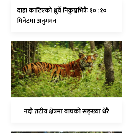
दाह्रा काटिएको ध्रुर्वे निकुञ्जभित्रैः १०÷१०
मिनेटमा अनुगमन
नदी तटीय क्षेत्रमा बाघको सङ्ख्या धेरै