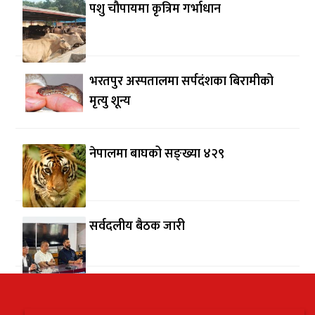
पशु चौपायमा कृत्रिम गर्भाधान
भरतपुर अस्पतालमा सर्पदंशका बिरामीको
मृत्यु शून्य
नेपालमा बाघको सङ्ख्या ४२९
सर्वदलीय बैठक जारी