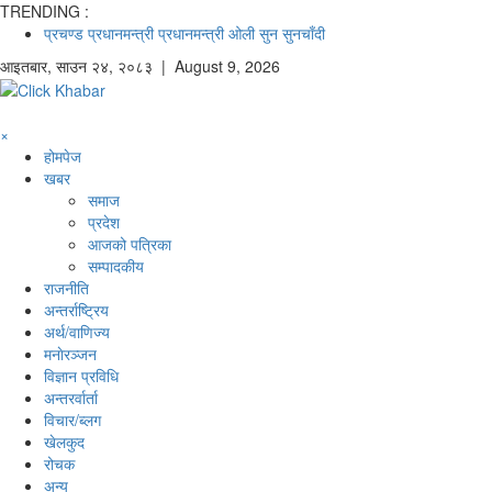
TRENDING :
प्रचण्ड
प्रधानमन्त्री
प्रधानमन्त्री ओली
सुन
सुनचाँदी
आइतबार
,
साउन
२४
,
२०८३
| August 9, 2026
×
होमपेज
खबर
समाज
प्रदेश
आजको पत्रिका
सम्पादकीय
राजनीति
अन्तर्राष्ट्रिय
अर्थ/वाणिज्य
मनाेरञ्जन
विज्ञान प्रविधि
अन्तरर्वार्ता
विचार/ब्लग
खेलकुद
रोचक
अन्य