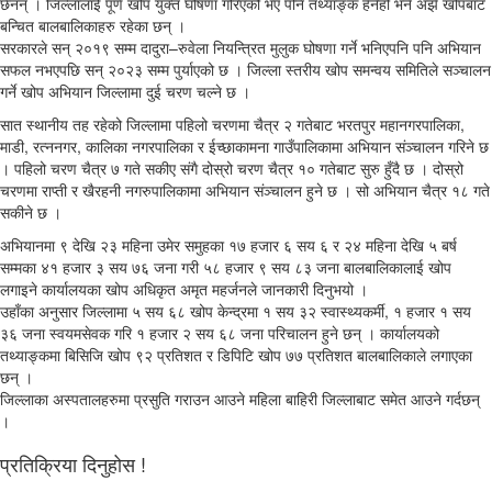
छैनन् । जिल्लालाई पूर्ण खोप युक्त घोषणा गरिएको भए पनि तथ्याङ्क हेर्नेहो भने अझै खोपबाट
बन्चित बालबालिकाहरु रहेका छन् ।
सरकारले सन् २०१९ सम्म दादुरा–रुवेला नियन्त्रित मुलुक घोषणा गर्ने भनिएपनि पनि अभियान
सफल नभएपछि सन् २०२३ सम्म पुर्याएको छ । जिल्ला स्तरीय खोप समन्वय समितिले सञ्चालन
गर्ने खोप अभियान जिल्लामा दुई चरण चल्ने छ ।
सात स्थानीय तह रहेको जिल्लामा पहिलो चरणमा चैत्र २ गतेबाट भरतपुर महानगरपालिका,
माडी, रत्ननगर, कालिका नगरपालिका र ईच्छाकामना गाउँपालिकामा अभियान संञ्चालन गरिने छ
। पहिलो चरण चैत्र ७ गते सकीए संगै दोस्रो चरण चैत्र १० गतेबाट सुरु हुँदै छ । दोस्रो
चरणमा राप्ती र खैरहनी नगरुपालिकामा अभियान संञ्चालन हुने छ । सो अभियान चैत्र १८ गते
सकीने छ ।
अभियानमा ९ देखि २३ महिना उमेर समुहका १७ हजार ६ सय ६ र २४ महिना देखि ५ बर्ष
सम्मका ४१ हजार ३ सय ७६ जना गरी ५८ हजार ९ सय ८३ जना बालबालिकालाई खोप
लगाइने कार्यालयका खोप अधिकृत अमृत महर्जनले जानकारी दिनुभयो ।
उहाँका अनुसार जिल्लामा ५ सय ६८ खोप केन्द्रमा १ सय ३२ स्वास्थ्यकर्मी, १ हजार १ सय
३६ जना स्वयमसेवक गरि १ हजार २ सय ६८ जना परिचालन हुने छन् । कार्यालयको
तथ्याङ्कमा बिसिजि खोप ९२ प्रतिशत र डिपिटि खोप ७७ प्रतिशत बालबालिकाले लगाएका
छन् ।
जिल्लाका अस्पतालहरुमा प्रसुति गराउन आउने महिला बाहिरी जिल्लाबाट समेत आउने गर्दछन्
।
प्रतिक्रिया दिनुहोस !