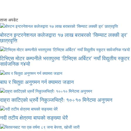
ताजा अपडेट
बोस्टन इन्टरनेशनल कलेजद्वारा १७ लाख बराबरको ‘सिम्याट लक्की ड्र’
छात्रवृत्ति
टिभिएस मोटर कम्पनीले भरतपुरमा ‘टिभिएस अर्बिटर’ नयाँ विद्युतीय स्कुटर
सार्वजनिक ग¥यो
बाघ र चितुवा अनुगमन गर्न क्यामरा जडान
दाह्रा काटिएको ध्रुर्वे निकुञ्जभित्रैः १०÷१० मिनेटमा अनुगमन
नदी तटीय क्षेत्रमा बाघको सङ्ख्या धेरै