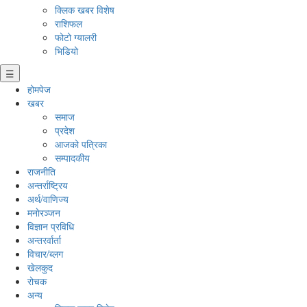
क्लिक खबर विशेष
राशिफल
फोटो ग्यालरी
भिडियो
☰
होमपेज
खबर
समाज
प्रदेश
आजको पत्रिका
सम्पादकीय
राजनीति
अन्तर्राष्ट्रिय
अर्थ/वाणिज्य
मनाेरञ्जन
विज्ञान प्रविधि
अन्तरर्वार्ता
विचार/ब्लग
खेलकुद
रोचक
अन्य