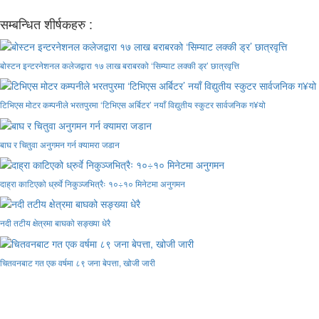
सम्बन्धित शीर्षकहरु :
बोस्टन इन्टरनेशनल कलेजद्वारा १७ लाख बराबरको ‘सिम्याट लक्की ड्र’ छात्रवृत्ति
टिभिएस मोटर कम्पनीले भरतपुरमा ‘टिभिएस अर्बिटर’ नयाँ विद्युतीय स्कुटर सार्वजनिक ग¥यो
बाघ र चितुवा अनुगमन गर्न क्यामरा जडान
दाह्रा काटिएको ध्रुर्वे निकुञ्जभित्रैः १०÷१० मिनेटमा अनुगमन
नदी तटीय क्षेत्रमा बाघको सङ्ख्या धेरै
चितवनबाट गत एक वर्षमा ८९ जना बेपत्ता, खोजी जारी