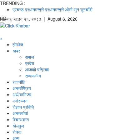
TRENDING :
प्रचण्ड
प्रधानमन्त्री
प्रधानमन्त्री ओली
सुन
सुनचाँदी
बिहिबार
,
साउन
२१
,
२०८३
| August 6, 2026
×
होमपेज
खबर
समाज
प्रदेश
आजको पत्रिका
सम्पादकीय
राजनीति
अन्तर्राष्ट्रिय
अर्थ/वाणिज्य
मनाेरञ्जन
विज्ञान प्रविधि
अन्तरर्वार्ता
विचार/ब्लग
खेलकुद
रोचक
अन्य