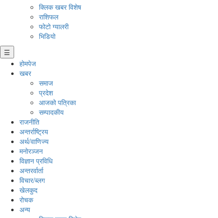
क्लिक खबर विशेष
राशिफल
फोटो ग्यालरी
भिडियो
☰
होमपेज
खबर
समाज
प्रदेश
आजको पत्रिका
सम्पादकीय
राजनीति
अन्तर्राष्ट्रिय
अर्थ/वाणिज्य
मनाेरञ्जन
विज्ञान प्रविधि
अन्तरर्वार्ता
विचार/ब्लग
खेलकुद
रोचक
अन्य