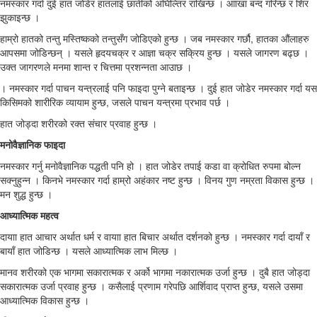
नमस्कार गर्दा दुई हात जोडेर हातलाई छातीको अघिल्तिर राखिन्छ । आाखा बन्द गरिन्छ र शिर
झुकाइन्छ ।
हाम्रो हातको तन्तु मस्तिष्कको तन्तुसँग जोडिएको हुन्छ । जब नमस्कार गर्छौ, हातका औंलाहरु
आपसमा जोडिन्छन् । यसले हृदयचक्र र आज्ञा चक्र सक्रिय हुन्छ । यसले जागरण बढ्छ ।
उक्त जागरणले मनमा शान्त र चित्तमा प्रशन्नता आउाछ ।
। नमस्कार गर्दा पाचन यन्त्रलाई पनि फाइदा पुग्ने बताइन्छ । दुई हात जोडेर नमस्कार गर्दा यस
किसिमको शारीरिक व्यायाम हुन्छ, जसले पाचन यन्त्रमा प्रभाव पर्छ ।
हात जोड्दा शरीरको रक्त संचार प्रवाह हुन्छ ।
मनोवैज्ञानिक फाइदा
नमस्कार गर्नु मनोवैज्ञानिक पद्धती पनि हो । हात जोडेर तपाई कडा वा क्रोधित रुपमा बोल्न
सक्नुहुन्न । किनभे नमस्कार गर्दा हाम्रो अहंकार नष्ट हुन्छ । विनय गुण नम्रता विकास हुन्छ ।
मन शुद्ध हुन्छ ।
आध्यात्मिक महत्व
दायाा हात आचार अर्थात धर्म र वायाा हात बिचार अर्थात दर्शनको हुन्छ । नमस्कार गर्दा दायाँ र
बायाँ हात जोडिन्छ । यसले आध्यात्मिक लाभ मिल्छ ।
मानव शरीरको एक भागमा सकारात्मक र अर्को भागमा नकारात्मक उर्जा हुन्छ । दुबै हात जोड्दा
सकारात्मक उर्जा प्रवाह हुन्छ । कसैलाई प्रणाम गरेपछि आर्शिवाद प्राप्त हुन्छ, यसले उसमा
आध्यात्मिक विकास हुन्छ ।