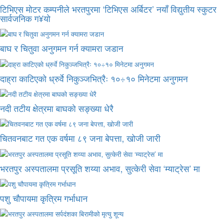
टिभिएस मोटर कम्पनीले भरतपुरमा ‘टिभिएस अर्बिटर’ नयाँ विद्युतीय स्कुटर
सार्वजनिक ग¥यो
बाघ र चितुवा अनुगमन गर्न क्यामरा जडान
दाह्रा काटिएको ध्रुर्वे निकुञ्जभित्रैः १०÷१० मिनेटमा अनुगमन
नदी तटीय क्षेत्रमा बाघको सङ्ख्या धेरै
चितवनबाट गत एक वर्षमा ८९ जना बेपत्ता, खोजी जारी
भरतपुर अस्पतालमा प्रसूति शय्या अभाव, सुत्केरी सेवा ‘म्याट्रेस’ मा
पशु चौपायमा कृत्रिम गर्भाधान