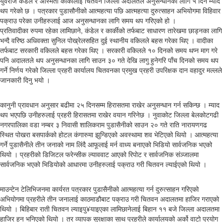
युवराज कंडेल र अस्मिता कार्कीलाई चितवन जिल्ला अदालतले अनुसन्धानका लागि ५ दिन म्याद
थप गरेको छ । पत्रकार पुडासौनीको आत्महत्या पछि आत्महत्या दुरुत्साहन अभियोगमा विहिवार
पक्राउ परेका उनीहरुलाई आज अनुसन्धानका लागि समय थप गरिएको हो ।
प्रतिवादीका रुपमा रहेका लामिछाने, कंडेल र कार्कीको तर्फबाट साधारण तारेखमा छाड्नका लागि
भन्दै वरिष्ठ अधिवक्ता सुनिल पोख्रेलसहित दुई स्थानीय वकिलले बहस गरेका थिए । वादीका
तर्फबाट सरकारी वकिलले बहस गरेका थिए । सरकारी वकिलले १० दिनको समय थप्न माग गरे
पनि अदालतले थप अनुसन्धानका लागि साउन ३० गते देखि लागु हुनेगरि पाँच दिनको समय थप
गर्ने निर्णय गरेको जिल्ला प्रहरी कार्यालय चितवनका प्रमुख प्रहरी उपरिक्षक दान वहादुर मल्लले
जानकारी दिनु भयो ।
कानुनी प्रावधान अनुसार बढीमा २५ दिनसम्म हिरासतमा राखेर अनुसन्धान गर्न सकिन्छ । म्याद
थप भएपछि उनीहरुलाई प्रहरी हिरासतमा राखेर वयान गरिनेछ । नुवाकोट जिल्ला बेलकोटगढी
नगरपालिका वडा नम्बर ३ निवासी शालिकराम पुडासैनीको साउन २० गते राति नारायणगढ
स्थित पोखरा बसपार्कको होटल कंगारुमा झुन्डिएको अवस्थामा शव भेटिएको थियो । आत्महत्या
गर्ने पुडासैनीले तीन जनाको नाम लिंदै आफूलाई मर्न वाध्य बनाएको भिडियो सार्वजनिक भएको
थियो । प्रहरीको डिजिटल फरेन्सीक ल्याववाट आएको रिपोट र सार्वजनिक संञ्जालमा
सार्वजनिक भएको भिडियोको आधारमा उनीहरुलाई पक्राउ गरी चितवन ल्याईएको थियो ।
माउन्टेन टेलिभिजनमा कार्यरत पत्रकार पुडासैनीको आत्महत्या गर्न दुरुत्साहन गरिएको
अभियोगमा प्रहरीले तीन जनालाई काठमाडौबाट पक्राउ गरी चितवन अदालतमा हाजिर गराएको
थियो । बिहिबार राती चितवन ल्याइपु¥याइएका लामिछानेलाई बिहान ११ बजे जिल्ला अदालतमा
हाजिर हुन भनिएको थियो । तर व्यापक सुरक्षाका साथ प्रहरीले कार्यालयको अर्को वाटो प्रयोग