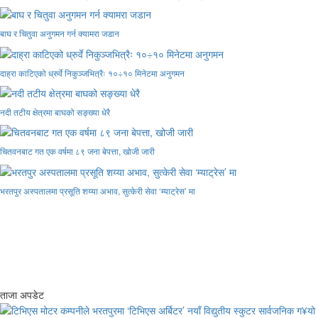
बाघ र चितुवा अनुगमन गर्न क्यामरा जडान
दाह्रा काटिएको ध्रुर्वे निकुञ्जभित्रैः १०÷१० मिनेटमा अनुगमन
नदी तटीय क्षेत्रमा बाघको सङ्ख्या धेरै
चितवनबाट गत एक वर्षमा ८९ जना बेपत्ता, खोजी जारी
भरतपुर अस्पतालमा प्रसूति शय्या अभाव, सुत्केरी सेवा ‘म्याट्रेस’ मा
ताजा अपडेट