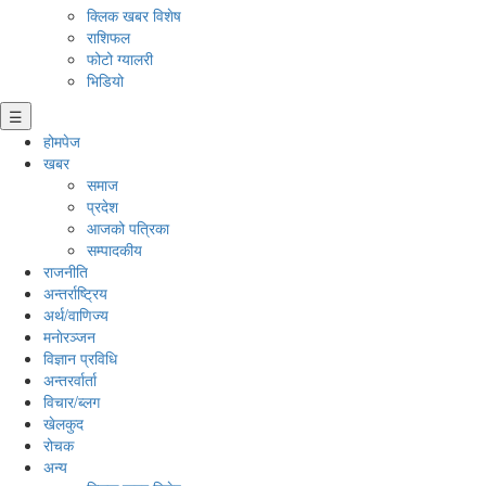
क्लिक खबर विशेष
राशिफल
फोटो ग्यालरी
भिडियो
☰
होमपेज
खबर
समाज
प्रदेश
आजको पत्रिका
सम्पादकीय
राजनीति
अन्तर्राष्ट्रिय
अर्थ/वाणिज्य
मनाेरञ्जन
विज्ञान प्रविधि
अन्तरर्वार्ता
विचार/ब्लग
खेलकुद
रोचक
अन्य