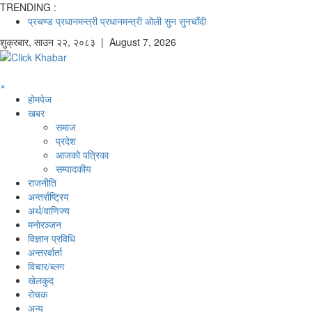
TRENDING :
प्रचण्ड
प्रधानमन्त्री
प्रधानमन्त्री ओली
सुन
सुनचाँदी
शुक्रबार
,
साउन
२२
,
२०८३
| August 7, 2026
×
होमपेज
खबर
समाज
प्रदेश
आजको पत्रिका
सम्पादकीय
राजनीति
अन्तर्राष्ट्रिय
अर्थ/वाणिज्य
मनाेरञ्जन
विज्ञान प्रविधि
अन्तरर्वार्ता
विचार/ब्लग
खेलकुद
रोचक
अन्य