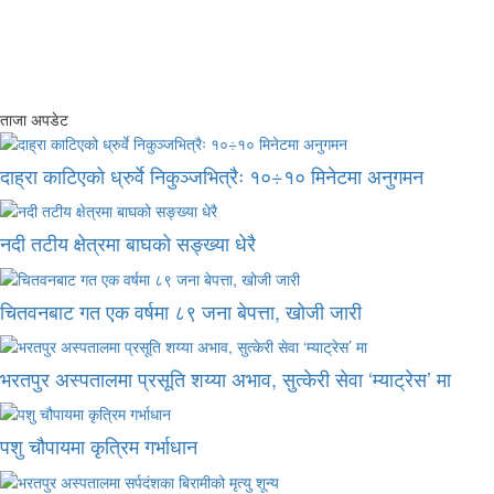
ताजा अपडेट
दाह्रा काटिएको ध्रुर्वे निकुञ्जभित्रैः १०÷१० मिनेटमा अनुगमन
नदी तटीय क्षेत्रमा बाघको सङ्ख्या धेरै
चितवनबाट गत एक वर्षमा ८९ जना बेपत्ता, खोजी जारी
भरतपुर अस्पतालमा प्रसूति शय्या अभाव, सुत्केरी सेवा ‘म्याट्रेस’ मा
पशु चौपायमा कृत्रिम गर्भाधान