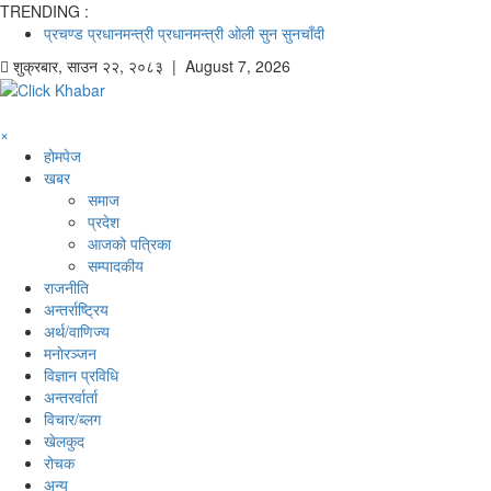
TRENDING :
प्रचण्ड
प्रधानमन्त्री
प्रधानमन्त्री ओली
सुन
सुनचाँदी
शुक्रबार
,
साउन
२२
,
२०८३
| August 7, 2026
×
होमपेज
खबर
समाज
प्रदेश
आजको पत्रिका
सम्पादकीय
राजनीति
अन्तर्राष्ट्रिय
अर्थ/वाणिज्य
मनाेरञ्जन
विज्ञान प्रविधि
अन्तरर्वार्ता
विचार/ब्लग
खेलकुद
रोचक
अन्य