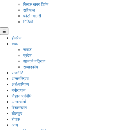
क्लिक खबर विशेष
राशिफल
फोटो ग्यालरी
भिडियो
☰
होमपेज
खबर
समाज
प्रदेश
आजको पत्रिका
सम्पादकीय
राजनीति
अन्तर्राष्ट्रिय
अर्थ/वाणिज्य
मनाेरञ्जन
विज्ञान प्रविधि
अन्तरर्वार्ता
विचार/ब्लग
खेलकुद
रोचक
अन्य