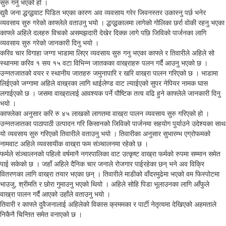
सुरु गर्नु भएको हो ।
द्युवै जना द्धन्द्धवाट पिडित भएका कारण अव व्यवसाय गरेर जिवनस्तर उकास्नु पर्छ भनेर
व्यवसाय सुरु गरेको काफ्लेले वताउनु भयो । द्धन्द्धकालमा लागेको गोलिका छर्रा वोकी रहनु भएका
काफ्ले अहिले दलहरु विचको असमझदारी देखेर दिक्क लागे पछि जिविको पार्जनका लागि
व्यवसाय सुरु गरेको जानकारी दिनु भयो ।
करिव चार विगाहा जग्गा भाडामा लिएर व्यवसाय सुरु गनु भएका काफ्ले र तिवारीले अहिले सो
स्थानमा करिव १ सय १५ वटा विभिन्न जातकका वाख्राहरु पलन गर्दै आउनु भएको छ ।
उन्नतजातको वयर र स्थानीय जातहरु जमुनापारि र खरि वाख्रा पालन गरिएको छ । भाडामा
लिईएको जग्गामा अहिले वाख्रका लागि थाईलेण्ड वाट ल्याईएको सुपर नेपियर नामक घास
लगाईएको छ । जसमा वाख्रालाई आवश्यक पर्ने पौष्टिक तत्व वढि हुने काफ्लेले जानकारी दिनु
भयो ।
काफ्लेका अनुसार करि रु ४५ लाखको लागतमा वाख्रा पालन व्यवसाय सुरु गरिएको हो ।
उन्नतजातका पाठापाठी उत्पादन गरि किसानको जिविको पार्जनमा सहयोग पुर्याउने उदेश्यका साथ
यो व्यवसाय सुरु गरिएको तिवारीले वताउनु भयो । तिवारीका अनुसार सुभारम्भ एग्रोफमको
नामवाट अहिले व्यवसायीक वाख्रा फम संञ्चालनमा रहेको छ ।
फर्मले संञ्चालनको पहिलो वर्षमानै नगरपालिका वाट उत्कृष्ट वाख्रा फर्मको रुपमा सम्मान समेत
पाई सकेको छ । जहाँ अहिले दैनिक चार जनाले रोजगार पाईरहेका छन् भने अव विक्रि
वितरणका लागि वाख्रा तयार भएका छन् । तिवारीले माडीको वाँदरमुढेमा भएको वम फिस्पोटमा
भाउजु, श्रीमति र छोरा गुमाउनु भएको थियो । अहिले सोहि पिडा भूलाउनका लागि आँफुले
वाख्रा पालन गर्दै आएको उहाँले वताउनु भयो ।
तिवारी र काफ्ले दुवैजनालाई अहिलेको विकास क्रममका र पार्टी नेतृत्वमा देखिएको अहमताले
निकैनै चिन्तित समेत वनाएको छ ।