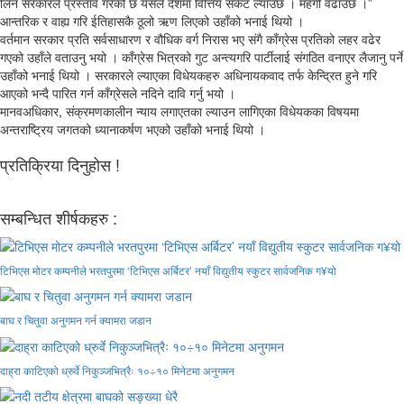
लिन सरकारले प्रस्ताव गरेको छ यसले देशमा वित्तिय संकट ल्याउँछ । महंगी वढाउँछ ।”
आन्तरिक र वाह्य गरि ईतिहासकै ठूलो ऋण लिएको उहाँको भनाई थियो ।
वर्तमान सरकार प्रति सर्वसाधारण र वौधिक वर्ग निरास भए संगै काँग्रेस प्रतिको लहर वढेर
गएको उहाँले वताउनु भयो । काँग्रेस भित्रको गुट अन्त्यगरि पार्टीलाई संगठित वनाएर लैजानु पर्ने
उहाँको भनाई थियो । सरकारले ल्याएका विधेयकहरु अधिनायकवाद तर्फ केन्द्रित हुने गरि
आएको भन्दै पारित गर्न काँग्रेसले नदिने दावि गर्नु भयो ।
मानवअधिकार, संक्रमणकालीन न्याय लगाएतका ल्याउन लागिएका विधेयकका विषयमा
अन्तराष्ट्रिय जगतको ध्यानाकर्षण भएको उहाँको भनाई थियो ।
प्रतिक्रिया दिनुहोस !
सम्बन्धित शीर्षकहरु :
टिभिएस मोटर कम्पनीले भरतपुरमा ‘टिभिएस अर्बिटर’ नयाँ विद्युतीय स्कुटर सार्वजनिक ग¥यो
बाघ र चितुवा अनुगमन गर्न क्यामरा जडान
दाह्रा काटिएको ध्रुर्वे निकुञ्जभित्रैः १०÷१० मिनेटमा अनुगमन