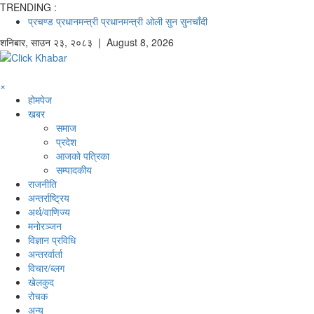
TRENDING :
प्रचण्ड
प्रधानमन्त्री
प्रधानमन्त्री ओली
सुन
सुनचाँदी
शनिबार
,
साउन
२३
,
२०८३
| August 8, 2026
×
होमपेज
खबर
समाज
प्रदेश
आजको पत्रिका
सम्पादकीय
राजनीति
अन्तर्राष्ट्रिय
अर्थ/वाणिज्य
मनाेरञ्जन
विज्ञान प्रविधि
अन्तरर्वार्ता
विचार/ब्लग
खेलकुद
रोचक
अन्य