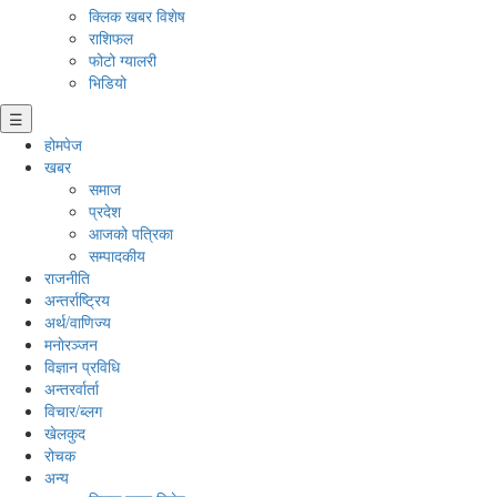
क्लिक खबर विशेष
राशिफल
फोटो ग्यालरी
भिडियो
☰
होमपेज
खबर
समाज
प्रदेश
आजको पत्रिका
सम्पादकीय
राजनीति
अन्तर्राष्ट्रिय
अर्थ/वाणिज्य
मनाेरञ्जन
विज्ञान प्रविधि
अन्तरर्वार्ता
विचार/ब्लग
खेलकुद
रोचक
अन्य