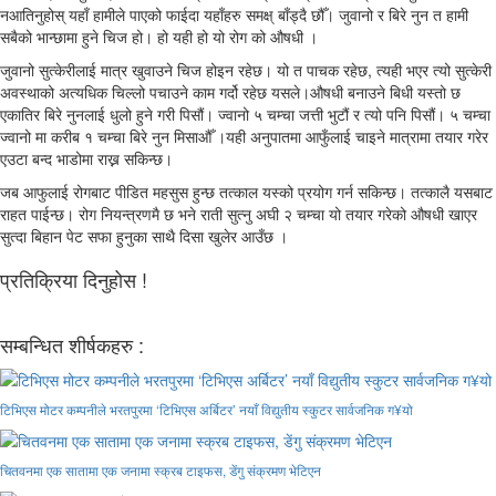
नआतिनुहोस् यहाँ हामीले पाएको फाईदा यहाँहरु समक्ष् बाँड्दै छौँ। जुवानो र बिरे नुन त हामी
सबैको भान्छामा हुने चिज हो। हो यही हो यो रोग को औषधी ।
जुवानो सुत्केरीलाई मात्र खुवाउने चिज होइन रहेछ। यो त पाचक रहेछ, त्यही भएर त्यो सुत्केरी
अवस्थाको अत्यधिक चिल्लो पचाउने काम गर्दो रहेछ यसले।औषधी बनाउने बिधी यस्तो छ
एकातिर बिरे नुनलाई धुलो हुने गरी पिसौं। ज्वानो ५ चम्चा जत्ती भुटौं र त्यो पनि पिसौं। ५ चम्चा
ज्वानो मा करीब १ चम्चा बिरे नुन मिसाऔँ ।यही अनुपातमा आफुँलाई चाइने मात्रामा तयार गरेर
एउटा बन्द भाडोमा राख्न सकिन्छ।
जब आफुलाई रोगबाट पीडित महसुस हुन्छ तत्काल यस्को प्रयोग गर्न सकिन्छ। तत्कालै यसबाट
राहत पाईन्छ। रोग नियन्त्रणमै छ भने राती सुत्नु अघी २ चम्चा यो तयार गरेको औषधी खाएर
सुत्दा बिहान पेट सफा हुनुका साथै दिसा खुलेर आउँछ ।
प्रतिक्रिया दिनुहोस !
सम्बन्धित शीर्षकहरु :
टिभिएस मोटर कम्पनीले भरतपुरमा ‘टिभिएस अर्बिटर’ नयाँ विद्युतीय स्कुटर सार्वजनिक ग¥यो
चितवनमा एक सातामा एक जनामा स्क्रब टाइफस, डेंगु संक्रमण भेटिएन