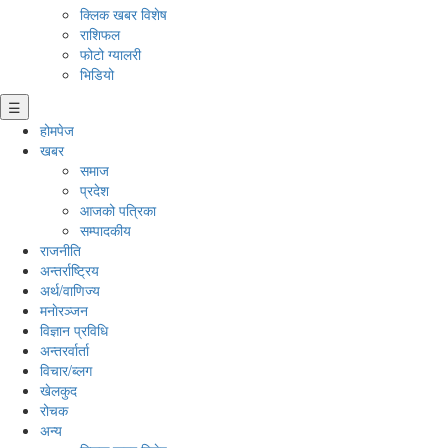
क्लिक खबर विशेष
राशिफल
फोटो ग्यालरी
भिडियो
☰
होमपेज
खबर
समाज
प्रदेश
आजको पत्रिका
सम्पादकीय
राजनीति
अन्तर्राष्ट्रिय
अर्थ/वाणिज्य
मनाेरञ्जन
विज्ञान प्रविधि
अन्तरर्वार्ता
विचार/ब्लग
खेलकुद
रोचक
अन्य