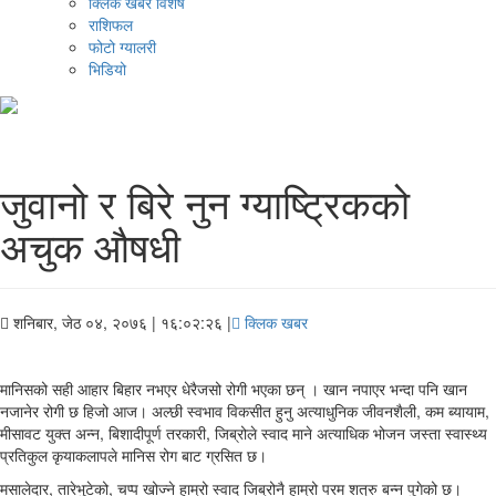
क्लिक खबर विशेष
राशिफल
फोटो ग्यालरी
भिडियो
जुवानो र बिरे नुन ग्याष्ट्रिकको
अचुक औषधी
शनिबार, जेठ ०४, २०७६
| १६:०२:२६ |
क्लिक खबर
मानिसको सही आहार बिहार नभएर धेरैजसो रोगी भएका छन् । खान नपाएर भन्दा पनि खान
नजानेर रोगी छ हिजो आज। अल्छी स्वभाव विकसीत हुनु अत्याधुनिक जीवनशैली, कम ब्यायाम,
मीसावट युक्त अन्न, बिशादीपूर्ण तरकारी, जिब्रोले स्वाद माने अत्याधिक भोजन जस्ता स्वास्थ्य
प्रतिकुल कृयाकलापले मानिस रोग बाट ग्रसित छ।
मसालेदार, तारेभुटेको, चप्प खोज्ने हाम्रो स्वाद जिब्रोनै हाम्रो परम शत्रु बन्न पुगेको छ।