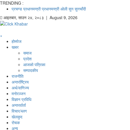
TRENDING :
प्रचण्ड
प्रधानमन्त्री
प्रधानमन्त्री ओली
सुन
सुनचाँदी
आइतबार
,
साउन
२४
,
२०८३
| August 9, 2026
×
होमपेज
खबर
समाज
प्रदेश
आजको पत्रिका
सम्पादकीय
राजनीति
अन्तर्राष्ट्रिय
अर्थ/वाणिज्य
मनाेरञ्जन
विज्ञान प्रविधि
अन्तरर्वार्ता
विचार/ब्लग
खेलकुद
रोचक
अन्य