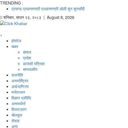
TRENDING :
प्रचण्ड
प्रधानमन्त्री
प्रधानमन्त्री ओली
सुन
सुनचाँदी
शनिबार
,
साउन
२३
,
२०८३
| August 8, 2026
×
होमपेज
खबर
समाज
प्रदेश
आजको पत्रिका
सम्पादकीय
राजनीति
अन्तर्राष्ट्रिय
अर्थ/वाणिज्य
मनाेरञ्जन
विज्ञान प्रविधि
अन्तरर्वार्ता
विचार/ब्लग
खेलकुद
रोचक
अन्य