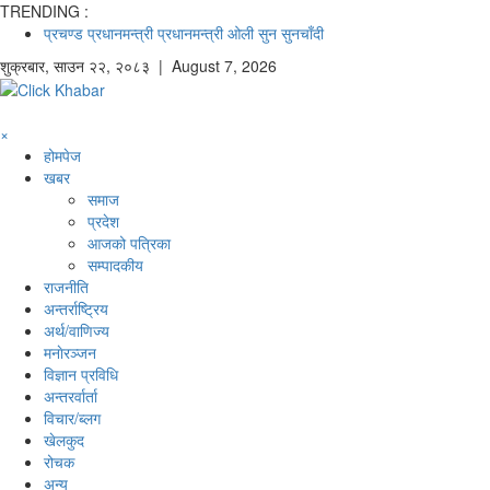
TRENDING :
प्रचण्ड
प्रधानमन्त्री
प्रधानमन्त्री ओली
सुन
सुनचाँदी
शुक्रबार
,
साउन
२२
,
२०८३
| August 7, 2026
×
होमपेज
खबर
समाज
प्रदेश
आजको पत्रिका
सम्पादकीय
राजनीति
अन्तर्राष्ट्रिय
अर्थ/वाणिज्य
मनाेरञ्जन
विज्ञान प्रविधि
अन्तरर्वार्ता
विचार/ब्लग
खेलकुद
रोचक
अन्य