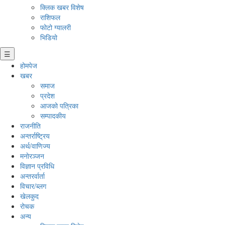
क्लिक खबर विशेष
राशिफल
फोटो ग्यालरी
भिडियो
☰
होमपेज
खबर
समाज
प्रदेश
आजको पत्रिका
सम्पादकीय
राजनीति
अन्तर्राष्ट्रिय
अर्थ/वाणिज्य
मनाेरञ्जन
विज्ञान प्रविधि
अन्तरर्वार्ता
विचार/ब्लग
खेलकुद
रोचक
अन्य