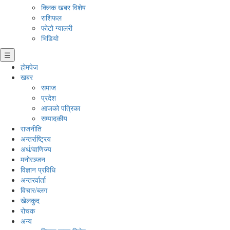
क्लिक खबर विशेष
राशिफल
फोटो ग्यालरी
भिडियो
☰
होमपेज
खबर
समाज
प्रदेश
आजको पत्रिका
सम्पादकीय
राजनीति
अन्तर्राष्ट्रिय
अर्थ/वाणिज्य
मनाेरञ्जन
विज्ञान प्रविधि
अन्तरर्वार्ता
विचार/ब्लग
खेलकुद
रोचक
अन्य