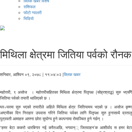
क्लिक खबर विशेष
राशिफल
फोटो ग्यालरी
भिडियो
मिथिला क्षेत्रमा जितिया पर्वको रौनक
शनिबार, आश्विन ०९, २०७८
| ११:०४:०२ |
क्लिक खबर
महोत्तरी, ९ असोज । महोत्तरीसहितका मिथिला क्षेत्रमा पितृपक्ष (सोह्रश्राद्ध) सुरु भएसँगै
जितिया पर्वको तयारी थालिएको छ ।
घर÷घरमा सुरु भएको तयारीले अहिले मिथिला क्षेत्र जितियामय भएको छ । असोज कृष्ण
अष्टमीका दिन निराहार उपवास गरिने जितिया पर्वका लागि पितृपक्ष सुरु हुनासाथै व्रतालु
पुत्रवती आमाहरु आफ्ना छोरा सुयोग्य हुने कल्पनामा रोमाञ्चित हुने गर्छन् ।
“हमर बेटा ककरो धारबिगार नई करैतअछि, भगवान्् जितवाहन’क आशीर्वाद स हमर बेटा