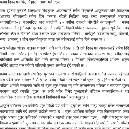
पर्वमा दिवङ्गत पितृ रिझाउन तर्पण गर्ने गर्छन् ।
यस व्रतमा पुरुषले पितृपक्षमा दिवङ्गत आफन्तलाई तर्पण दिएजस्तै आफूहरुले पनि दिवङ्गत
आफन्त महिलालाई तर्पण दिने परम्परा रहेको जितिया व्रत बस्दै आउनुभएकी भङ्गाहा
नगरपालिका–६ मदनपट्टि थारु बस्तीकी ४० वर्षीया रामरती चौधरीले बताउनुभयो । पर्वमा
सप्तमीका दिन (निराहार व्रतको एक दिन पहिले) बिहानै पवित्र जलाशयमा नुहाएर सूर्य देवतालाई
तोरीको तेल र पिनाको अघ्र्य देखाएर व्रत सङ्कल्प गरिन्छ । बर्तालुुले दिवङ्गत सासू, जेठानी,
नन्द–आमाज्यू र तीन पुस्ताभित्रको नाता पर्ने महिलालाई तर्पण दिने चलन छ ।
यस पर्वलाई ‘षोडष मातृका श्राद्घ’ पनि भन्ने गरिन्छ । ति सबै दिवङ्गत आफन्तलाई तर्पण दिँदै
‘तिमी आफ्ना पौत्र (नाति), प्रपौत्र (पनाति) र उनका सन्तानको कल्याण गर, उनीहरुलाई
दीर्घजीवी बन्ने आशिर्वाद देउ’ भन्ने कामना गरिन्छ । मिथिला लोकसंस्कृतिको अभिन्न अङ्ग
मानिँदै आएको यस पर्वबारे पछिल्लो पुस्ता अनविज्ञ हुँदै गएको छ ।
पर्वमा सन्तानका लागि नभनिएर पुत्रको कल्याण र सौर्यवृद्धिको कामना भनिने परम्परा रहेकाले
यस पर्वले सन्तानभित्र नै लैङ्गिक विभेद गरेको भन्ने स्वर नयाँ पुस्तामाझ सुनिन थालेको छ ।
पहिला आमाले सन्तानकै लागि यो व्रत सुरु गरेका भए पनि कालान्तरमा परिवार र समाजमा पुरुष
प्रभुत्व बढ्दै गएपछि ‘पुत्र’ का लागि भनेर विभेद घुसाइएको बर्दिवास नगरपालिका–९ का
सामाजिक र राजनीतिक कार्यकर्ता दिपीयादेवी महतो बताउनुहुन्छ ।
आफूले पछिल्ला २५ वर्षदेखि सुरु गरेको यस पर्वमा ‘पुत्र’का लागि मात्र नभएर हरेक सन्तानको
कल्याणका लागि गर्दै आएको उहाँको भनाइ छ । व्रत अवधिमा वर्तालुले राजा जितवाहनको कथा
सुनेर आफ्ना पुत्र उनीजस्तै परोपकारी र साहसी हउन् भन्ने कामना गर्छन् । अघि द्वापरयुगमा एक
विधवा ब्रह्माणीको पुकारमा उनका पाँच मृत छोरालाई राजा जितवाहन (देवरुप)ले आफ्नो आर्जित
तपशक्तिबाट बचाइ दिएको पौराणिक कथाको आधारमा यो कठोर व्रत बस्ने परम्परा बसेको पाका