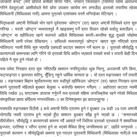
उपकारी बनत्” (मेरो छोराले कसैको बिगार गर्दैन, भगवान् जितवाहन (जितिया पर्वमा आराधना
गरिने देवदूत)को आशीर्वादले मेरो छोरा उपकार कार्यमा मन लगाउँछ) व्र्रतको तयारीमा रहेका
मिथिलानी (मिथिलाका नारी) आफ्ना पुत्रको प्रशंसामा यस्तै भनिरहेका भेटिन्छन् ।
पितृपक्षको अष्टमी तिथिको भोग रहने पूर्वरातमा ‘ओगटन’ (दर) खाएर अष्टमी तिथिको व्रत सुरु
गरिन्छ । यस्तो ‘ओगट्न’ मध्यरातपूर्व नै खाइसक्नु पर्ने व्रत विधान रहेको वर्तालु बताउँछन् ।
‘ओगट्न’ मा दहीचिउरा खाने चलनले अहिले मिथिलाका बस्ती÷बस्तीमा शुद्ध दूधको जोहोमा
मिथिलानी लागी परेका देखिन्छन् । अघिल्लो मध्यरातपूर्व ‘ओगट्न’ खाएर सुरु गरिएको व्रत
भोलिपल्ट नवमी तिथि सुरु भएपछि एकघडी कटाएर समापन गर्ने चलन छ । पुत्रको सौर्यवृद्धि र
कल्याणको कामनाका लागि गरिने यो व्रतको विधि कठिन भएकाले यसको चर्चा र तयारी केही दिन
पहिले नै सुरु हुने गरेको हो ।
यस पर्वमा निराहार व्रत सुरु गरिएपछि समापन नगरियुञ्जेल थुक निल्नु, अञ्जानमै पनि किरा,
फट्याङ्ग्रा र झारपात मारिनु, चुँँडिनु नहुने धार्मिक मान्यता छ । यो व्रत मङ्गलबार गर्ने तयारी
छ । मङ्गलबार बिहान सूर्योदयभन्दा चार घडीपूर्व दहीचिउरा ‘ओगट्न’ (दर) खाएर निराहार व्रत
बस्ने पुत्रवती महिलाले बुधबार बेलुका ५ बजेपछि समापन गर्नेछन् । अहोरात्र कटाएर नवमी
तिथि पर्खदा ३६ घण्टासम्म उपवास गर्नुपर्ने यस व्रतको महिमा जनजिब्रोमा रहने गरेको मिथिला
संस्कृतिका ज्ञाता बर्दिवास नगरपालिका–२ का दिनेशकुमार झा बताउनुहुन्छ ।
यसपालि मङ्गलबार दिउँसो ३ बजे अष्टमी तिथि प्रारम्भ हुने र बुधबार २७ घडी २७ पला अष्टमी
भोगपछि नवमी प्रारम्भ हुने भएको हुँदा समापन बुधबार साँझ हुने भएको छ । “सन्तानको
दीर्घजीवन, सौर्यवृद्धि र कल्याणको कामना गर्दै आमाले गर्ने जितिया व्रतको प्रभावले नै सामाजिक
इज्जत, प्रतिष्ठा र जाँगर प्राप्त हुने वा भएको मैथिल हिन्दू जनविश्वास छ”, उहाँले भन्नुभयो ।
पुत्रको कल्याण र सौर्यवृद्धिको कामना पूरा गराउन पुत्रवती मिथिलानी (मिथिलाका नारी)ले यस