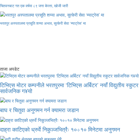
चितवनबाट गत एक वर्षमा ८९ जना बेपत्ता, खोजी जारी
भरतपुर अस्पतालमा प्रसूति शय्या अभाव, सुत्केरी सेवा ‘म्याट्रेस’ मा
ताजा अपडेट
टिभिएस मोटर कम्पनीले भरतपुरमा ‘टिभिएस अर्बिटर’ नयाँ विद्युतीय स्कुटर
सार्वजनिक ग¥यो
बाघ र चितुवा अनुगमन गर्न क्यामरा जडान
दाह्रा काटिएको ध्रुर्वे निकुञ्जभित्रैः १०÷१० मिनेटमा अनुगमन