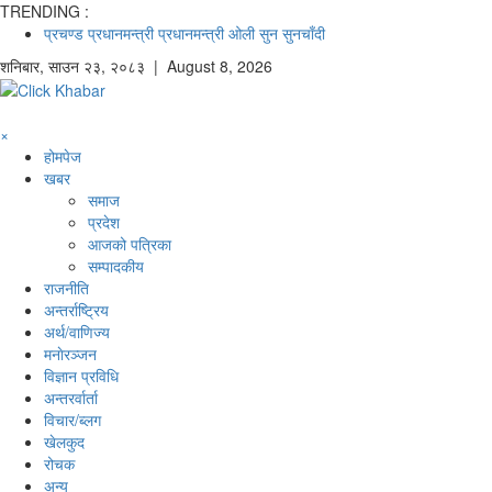
TRENDING :
प्रचण्ड
प्रधानमन्त्री
प्रधानमन्त्री ओली
सुन
सुनचाँदी
शनिबार
,
साउन
२३
,
२०८३
| August 8, 2026
×
होमपेज
खबर
समाज
प्रदेश
आजको पत्रिका
सम्पादकीय
राजनीति
अन्तर्राष्ट्रिय
अर्थ/वाणिज्य
मनाेरञ्जन
विज्ञान प्रविधि
अन्तरर्वार्ता
विचार/ब्लग
खेलकुद
रोचक
अन्य