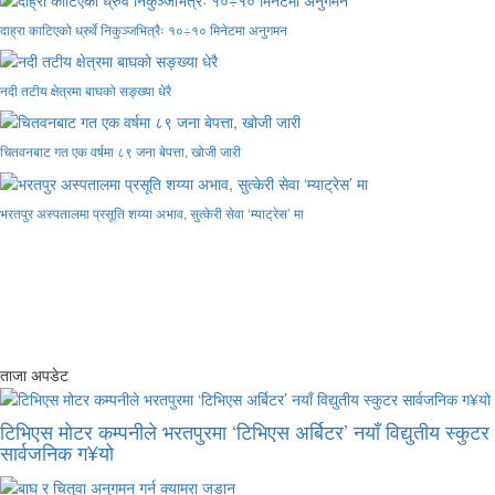
दाह्रा काटिएको ध्रुर्वे निकुञ्जभित्रैः १०÷१० मिनेटमा अनुगमन
नदी तटीय क्षेत्रमा बाघको सङ्ख्या धेरै
चितवनबाट गत एक वर्षमा ८९ जना बेपत्ता, खोजी जारी
भरतपुर अस्पतालमा प्रसूति शय्या अभाव, सुत्केरी सेवा ‘म्याट्रेस’ मा
ताजा अपडेट
टिभिएस मोटर कम्पनीले भरतपुरमा ‘टिभिएस अर्बिटर’ नयाँ विद्युतीय स्कुटर
सार्वजनिक ग¥यो