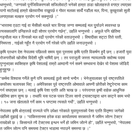
थप्नुभयो, “जग्गाको पूर्नजिविकरणको सजिलोवाटो भनेको हाम्रा ठाडा खोलाहरुले वगाएर ल्याएका
पागो माटोलाई हाम्रो खेतवारीमा राख्नुपर्छ र गोवर मलका साथैँ गडौंला मल, पिना, कुखुराको सुली
लगाएतका मलहरु प्रयोग गर्न सक्नुपर्छ ।”
“भारतमा एउटा गाई वा भैसीको मलले चार विगाह जग्गा सम्मलाई मल पुुर्याउने ब्यवस्था छ
त्यसकालागि उनिहरुले वढी सोत्तर प्रयोग गर्छन्”, उहाँले भन्नुभयो । अफूले पनि खेतिमा
गड्यौला मल र पिनाको मल वढी प्रयोग गरेकोे वताउनुभयो । विषादीका सट्टा तिते पाती,
निमपत्ता , गाईको गहुँत नै प्रयोग गर्ने गरेको पनि उहाँले जनाउनुभयो ।
कृषि प्रधान देश नेपालमा पछिल्लो समय युवा पुस्तामा कृषि प्रति विकर्षण हुदै छन् । हजारौ युवा
रोजगारीको खोजीमा विदेशी भूमि भाषिदै छन् । तर पराजुली जस्ता न्यायलयकै सवोच्च पदमा
पुग्नुभएका ब्यक्तिहरु कृषि पेशालाई राम्रो आम्दानी गर्न सक्ने सम्भावना देखेर यो पेशामा जोडिदै
हुनुहुन्छ ।
“कर्ममा विश्वास गर्नेले कुनै पनि कामलाई ठुलो सानो भन्दैन । भेनेजुयालाका पूर्व राष्ट्रपतिले
कफीसप चलायका थिए । अमेरिकाका पूर्व राष्ट्रपति ओमावाले आफ्नी छोरीको रेष्टुरेन्टमा काम
गर्न सघाएका छन् । मलाई कृषि पेशा प्रति अति चाख छ । परंपरागत कृषी वाहेक आधुनिक
खेतिमा ज्ञान सुन्य छ । तथापि यस पटक पावर टिलर सानो ट्याक्टरद्वारा धान काट्ने काम भयो
। १० जना खेतलाले गर्ने काम १ घण्टामा त्यसले गर्यो”, उहाँले भन्नुभयो ।
नेपालमा कृषि क्षेत्रलाई राज्यले पनि उपेक्षा गरेकाले युवापुस्ताको पेशा प्रति वितृष्णा जागेको
उहाँको वुझाई छ । “पाकिस्तानमा हरेक वडा कार्यालयमा सरकारले नै जमिन जोत्न टेक्टर
राख्देको छ । किसानले त्यै टेक्टरमा इन्धन भर्ने हो जमिन जोत्ने हो”, उहाँले भन्नुभयो, “नेपालमा
त जमिन जोत्न पनि समयमा टेक्टर भाडामा नपाउने समस्या छ ।”