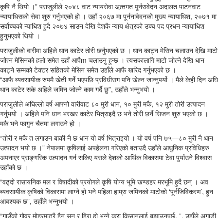
कृषि नै थियो ।” पराजुलीले २०४८ वाट न्यायसेवा अन्र्तगत पूर्नरावेदन अदालत पाटनवाट
न्यायाधिसको सेवा शुरु गर्नुभएको हो । उहाँ २०६७ मा पूर्ननावेदनको मुख्य न्यायाधिश, २०७१ मा
सर्वोच्चको न्याधिश हुदै २०७४ साउन देखि देशकै न्याय क्षेत्रको उच्च पद प्रधन न्यायाधिश
हुनुभएको थियो ।
पराजुलीको वारीमा अहिले धान काटेर तोरी छर्नुभएको छ । धान काट्न मेसिन चलाउन देखि माटो
जोत्न मेसिनको हलो समेत उहाँ आपैm चलाउनु हुन्छ । त्यसकालागि माटो जोत्ने देखि धान
काट्ने सम्मको टेक्टर सहितको मेसिन समेत उहाँले आफै खरिद गर्नुभएको छ ।
“आफै ब्यवसायीक रुपमै खेती गर्ने भएपछि प्रविधीसग पनि खेल्न जान्नुपर्यो । मैले केही दिन अघि
धान काटेर सके अहिले जमिन जोत्ने काम गर्दै छु”, उहाँले भन्नुभयो ।
पराजुलीले अघिल्लो वर्ष आफ्नो वारीवाट ८० मुरी धान, १० मुरी मकै, १२ मुरी तोरी उत्पादन
गर्नुभयो । अहिले पनि धान भरखर काटेर भित्राइदै छ भने तोरी छर्ने सिजन शुरु भएको छ ।
मकै भने फागुन चैतमा लगाउने हो ।
“तोरी र मकै त लगाउन बाकी नै छ धान यो वर्ष भित्राइयो । यो वर्ष पनि ७५—८० मुरी नै धान
उत्पादन भयो छ ।” नेपालमा कृषिलाई अपहेलना गरिएको बताउदै उहाँले आधुनिक प्रविधिहरु
अपनाएर प्राङ्गरिक उत्पादन गर्न सकिए यसले देशको आर्थिक विकासमा टेवा पुर्याउने विश्वास
उहाँको छ ।
“वढ्दो रासायनिक मल र विषादीको प्रयोगले कृषि योग्य भूमि खण्डहर मरभूमि हुदै छन् । अव
ब्यवसायीक कृषिको विकासमा लाग्ने हो भने पहिला हाम्रा जमिनको माटोको ‘पूर्नजिविकरण’, हुन
आवश्यक छ”, उहाँले भन्नुभयो ।
“गाउँको गोवर मोहरमात्रै हैन सुन र हिरा हो भन्ने कुरा किसानलाई बुझाउनुपर्छ, ”, उहाँले अगाडी