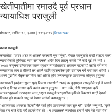
खेतीपातीमा रमाउदै पूर्व प्रधान
न्यायाधिश पराजुली
मंगलबार, कार्तिक १८, २०७७
| ११:२०:१५ |
क्लिक खबर
बसन्त पराजुली
कावासोतीः “अडर अडर ल आजको कारबाही सुरु गर्नुस्”, गोपाल पराजुलीले घण्टी बजाएर यसरी
न्यायाधिसको कुर्चिवाट न्याय सम्पादनको आदेश दिन छाड्नु भएको पनि साढे दुई वर्ष भयो ।
२०७४ फागुनमा उमेरहदका कारण प्रधान न्यायाधिशवाट अवकास पाएसगँै उहाँले गर्ने न्याय
सम्पादनका काम त रोकियो तर आफ्नै गाउँमै प्राङ्गरिक कृषि उत्पादन गर्ने नयाँ काम थपियो ।
आफ्नै पुख्र्यौली पैतृक सम्पत्तिमा उहाँ अहिले कृषि जन्यवस्तुहरु उत्पादनमा संक्रिय हुनुहुन्छ ।
नवलपरासी (वर्दघाट सुस्ता पूर्व) जिल्ला कावासोती स्थाई घर हुनुभएका पराजुलीले यहाँ नै आफ्नो
झण्डै २ विगाह जग्गामा कृषि कर्ममा ब्यस्त हुनुहुन्छ । धान, मकै, तोरी लगाएतका कृषि
जन्यवस्तुहरुको उत्पादनमा लाग्नु भएका पराजुली प्राङ्गरिक कृषिको विकासले मात्रैै देशको
विकास हुने भएकाले आफू यो पेशामा लागेको बताउनुहुन्छ ।
“अदालतवाट अवकाश लिएसगैँ मैले यहाँ कृषि उत्पादनको काम शुरु गरे”, उहाँले भन्नुभयो, “कृषि
पेशा बाबु बाजे देखि गर्दै आएको पेशा हो । म अदालतको न्यायधिश हुनुपुर्व पनि मेरो मुख्य पेशा