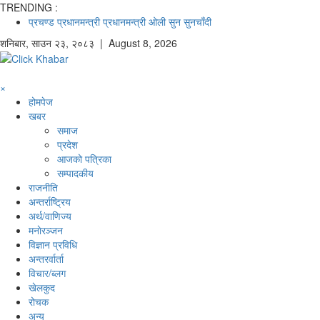
TRENDING :
प्रचण्ड
प्रधानमन्त्री
प्रधानमन्त्री ओली
सुन
सुनचाँदी
शनिबार
,
साउन
२३
,
२०८३
| August 8, 2026
×
होमपेज
खबर
समाज
प्रदेश
आजको पत्रिका
सम्पादकीय
राजनीति
अन्तर्राष्ट्रिय
अर्थ/वाणिज्य
मनाेरञ्जन
विज्ञान प्रविधि
अन्तरर्वार्ता
विचार/ब्लग
खेलकुद
रोचक
अन्य