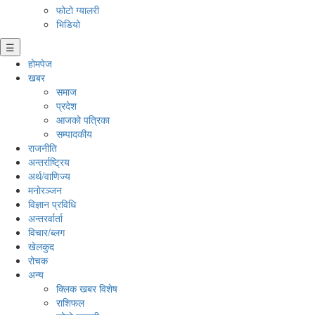
फोटो ग्यालरी
भिडियो
☰
होमपेज
खबर
समाज
प्रदेश
आजको पत्रिका
सम्पादकीय
राजनीति
अन्तर्राष्ट्रिय
अर्थ/वाणिज्य
मनाेरञ्जन
विज्ञान प्रविधि
अन्तरर्वार्ता
विचार/ब्लग
खेलकुद
रोचक
अन्य
क्लिक खबर विशेष
राशिफल