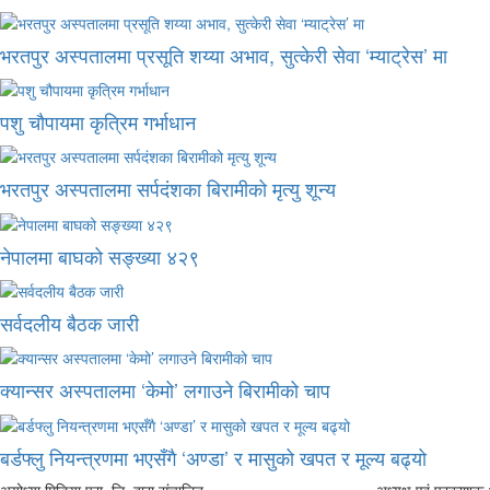
भरतपुर अस्पतालमा प्रसूति शय्या अभाव, सुत्केरी सेवा ‘म्याट्रेस’ मा
पशु चौपायमा कृत्रिम गर्भाधान
भरतपुर अस्पतालमा सर्पदंशका बिरामीको मृत्यु शून्य
नेपालमा बाघको सङ्ख्या ४२९
सर्वदलीय बैठक जारी
क्यान्सर अस्पतालमा ‘केमो’ लगाउने बिरामीको चाप
बर्डफ्लु नियन्त्रणमा भएसँगै ‘अण्डा’ र मासुको खपत र मूल्य बढ्यो
अयोध्या मिडिया प्रा. लि. द्वारा संचालित
अध्यक्ष एबं प्रकाशक :