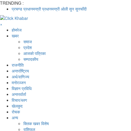
TRENDING :
प्रचण्ड
प्रधानमन्त्री
प्रधानमन्त्री ओली
सुन
सुनचाँदी
×
होमपेज
खबर
समाज
प्रदेश
आजको पत्रिका
सम्पादकीय
राजनीति
अन्तर्राष्ट्रिय
अर्थ/वाणिज्य
मनाेरञ्जन
विज्ञान प्रविधि
अन्तरर्वार्ता
विचार/ब्लग
खेलकुद
रोचक
अन्य
क्लिक खबर विशेष
राशिफल