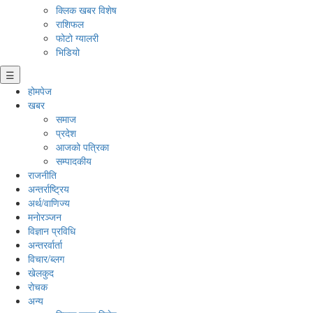
क्लिक खबर विशेष
राशिफल
फोटो ग्यालरी
भिडियो
☰
होमपेज
खबर
समाज
प्रदेश
आजको पत्रिका
सम्पादकीय
राजनीति
अन्तर्राष्ट्रिय
अर्थ/वाणिज्य
मनाेरञ्जन
विज्ञान प्रविधि
अन्तरर्वार्ता
विचार/ब्लग
खेलकुद
रोचक
अन्य