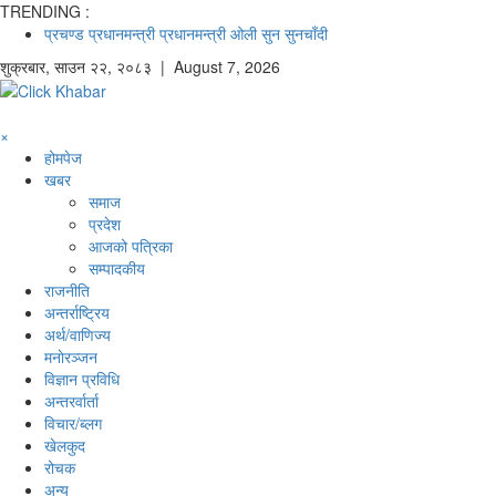
TRENDING :
प्रचण्ड
प्रधानमन्त्री
प्रधानमन्त्री ओली
सुन
सुनचाँदी
शुक्रबार
,
साउन
२२
,
२०८३
| August 7, 2026
×
होमपेज
खबर
समाज
प्रदेश
आजको पत्रिका
सम्पादकीय
राजनीति
अन्तर्राष्ट्रिय
अर्थ/वाणिज्य
मनाेरञ्जन
विज्ञान प्रविधि
अन्तरर्वार्ता
विचार/ब्लग
खेलकुद
रोचक
अन्य