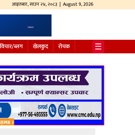
आइतबार
,
साउन
२४
,
२०८३
| August 9, 2026
☰
विचार/ब्लग
खेलकुद
रोचक