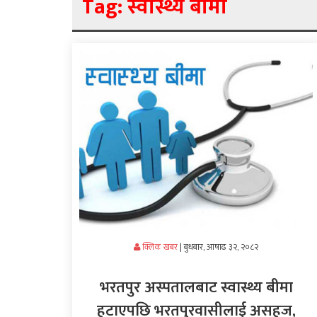
Tag:
स्वास्थ्य बीमा
अर्थ/
वाणिज्य
मनाेरञ्जन
विज्ञान
प्रविधि
अन्तरर्वार्ता
विचार/
ब्लग
क्लिक खबर
|
बुधबार, आषाढ ३२, २०८२
खेलकुद
भरतपुर अस्पतालबाट स्वास्थ्य बीमा
रोचक
हटाएपछि भरतपुरवासीलाई असहज,