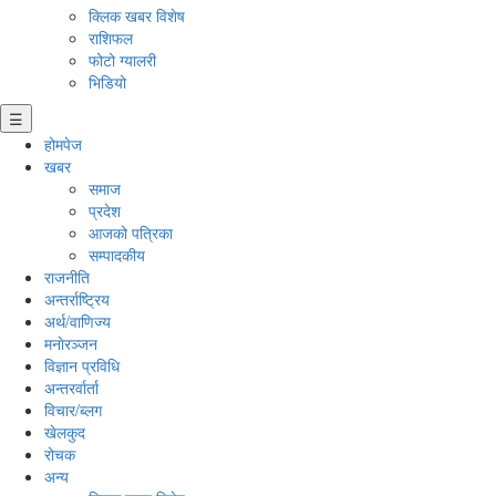
क्लिक खबर विशेष
राशिफल
फोटो ग्यालरी
भिडियो
☰
होमपेज
खबर
समाज
प्रदेश
आजको पत्रिका
सम्पादकीय
राजनीति
अन्तर्राष्ट्रिय
अर्थ/वाणिज्य
मनाेरञ्जन
विज्ञान प्रविधि
अन्तरर्वार्ता
विचार/ब्लग
खेलकुद
रोचक
अन्य