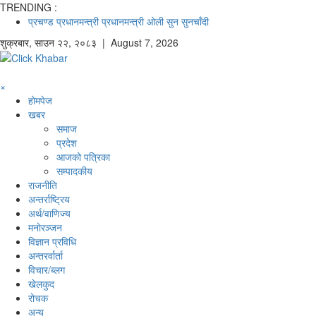
TRENDING :
प्रचण्ड
प्रधानमन्त्री
प्रधानमन्त्री ओली
सुन
सुनचाँदी
शुक्रबार
,
साउन
२२
,
२०८३
| August 7, 2026
×
होमपेज
खबर
समाज
प्रदेश
आजको पत्रिका
सम्पादकीय
राजनीति
अन्तर्राष्ट्रिय
अर्थ/वाणिज्य
मनाेरञ्जन
विज्ञान प्रविधि
अन्तरर्वार्ता
विचार/ब्लग
खेलकुद
रोचक
अन्य