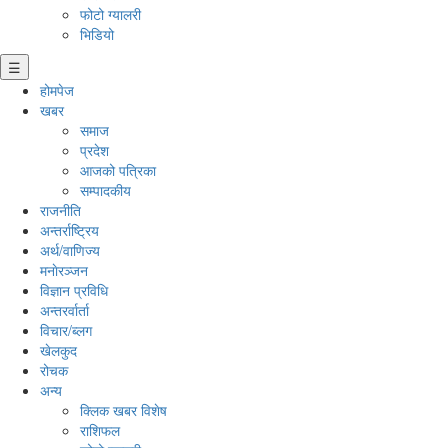
फोटो ग्यालरी
भिडियो
☰
होमपेज
खबर
समाज
प्रदेश
आजको पत्रिका
सम्पादकीय
राजनीति
अन्तर्राष्ट्रिय
अर्थ/वाणिज्य
मनाेरञ्जन
विज्ञान प्रविधि
अन्तरर्वार्ता
विचार/ब्लग
खेलकुद
रोचक
अन्य
क्लिक खबर विशेष
राशिफल