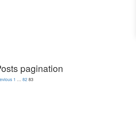
osts pagination
evious
1
…
82
83