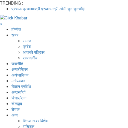
TRENDING :
प्रचण्ड
प्रधानमन्त्री
प्रधानमन्त्री ओली
सुन
सुनचाँदी
×
होमपेज
खबर
समाज
प्रदेश
आजको पत्रिका
सम्पादकीय
राजनीति
अन्तर्राष्ट्रिय
अर्थ/वाणिज्य
मनाेरञ्जन
विज्ञान प्रविधि
अन्तरर्वार्ता
विचार/ब्लग
खेलकुद
रोचक
अन्य
क्लिक खबर विशेष
राशिफल