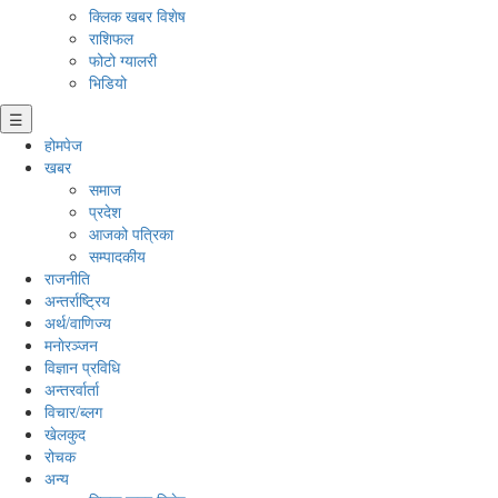
क्लिक खबर विशेष
राशिफल
फोटो ग्यालरी
भिडियो
☰
होमपेज
खबर
समाज
प्रदेश
आजको पत्रिका
सम्पादकीय
राजनीति
अन्तर्राष्ट्रिय
अर्थ/वाणिज्य
मनाेरञ्जन
विज्ञान प्रविधि
अन्तरर्वार्ता
विचार/ब्लग
खेलकुद
रोचक
अन्य