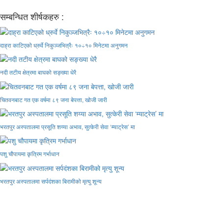
सम्बन्धित शीर्षकहरु :
दाह्रा काटिएको ध्रुर्वे निकुञ्जभित्रैः १०÷१० मिनेटमा अनुगमन
नदी तटीय क्षेत्रमा बाघको सङ्ख्या धेरै
चितवनबाट गत एक वर्षमा ८९ जना बेपत्ता, खोजी जारी
भरतपुर अस्पतालमा प्रसूति शय्या अभाव, सुत्केरी सेवा ‘म्याट्रेस’ मा
पशु चौपायमा कृत्रिम गर्भाधान
भरतपुर अस्पतालमा सर्पदंशका बिरामीको मृत्यु शून्य