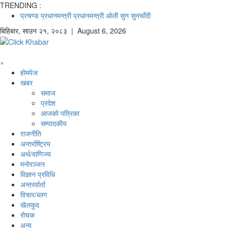
TRENDING :
प्रचण्ड
प्रधानमन्त्री
प्रधानमन्त्री ओली
सुन
सुनचाँदी
बिहिबार
,
साउन
२१
,
२०८३
| August 6, 2026
×
होमपेज
खबर
समाज
प्रदेश
आजको पत्रिका
सम्पादकीय
राजनीति
अन्तर्राष्ट्रिय
अर्थ/वाणिज्य
मनाेरञ्जन
विज्ञान प्रविधि
अन्तरर्वार्ता
विचार/ब्लग
खेलकुद
रोचक
अन्य