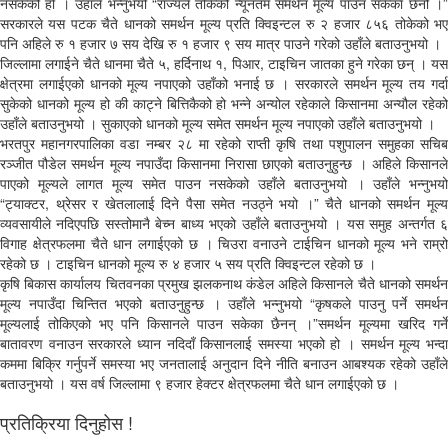
नसकेको हो । उहाँले भन्नुभयो “राज्यले तोकेको न्यूनतम समर्थन मूल्य पाउन सकेका छैनौ ।”
सरकारले यस पटक चैते धानको समर्थन मूल्य प्रति क्विइन्टल रु २ हजार ८५६ तोकेको भए
पनि अहिले रु १ हजार ७ सय देखि रु १ हजार ९ सय मात्र पाउने गरेको उहाँले बताउनुभयो ।
जिल्लामा लगाईने चैते धानमा चैते ५, हर्दिनाथ १, पिआर, टाइचिन जातका हुने गरेका छन् । यस
क्षेत्रमा लगाईएको धानको मूल्य नपाएको उहाँको भनाई छ । सरकारले समर्थन मूल्य तय गर्दा
सुकेको धानको मूल्य हो की काट्ने बित्तिकैको हो भन्ने अन्योल रहेकाले किसानमा अन्यौल रहेको
उहाँले बताउनुभयो । सुकाएको धानको मूल्य समेत समर्थन मूल्य नपाएको उहाँले बताउनुभयो ।
भरतपुर महानगरपालिका वडा नम्बर २८ मा रहेको राप्ती कृषि तथा पशुपालन समुहका सचिब
रञ्जीत पौडेल समर्थन मूल्य नपाउँदा किसानमा निरासा छाएको बताउनुहुन्छ । अहिले किसानले
पाएको मूल्यले लागत मूल्य समेत पाउन नसकेको उहाँले बताउनुभयो । उहाँले भन्नुभयो
“ट्याक्टर, थ्रेसर र खेतलालाई दिने पैसा समेत नउठ्ने भयो ।” चैते धानको समर्थन मूल्य
व्यवसायीले नदिएपछि सस्तोमानै बेच्न बाध्य भएको उहाँले बताउनुभयो । यस समुह अन्तर्गत ६
विगाह क्षेत्रफलमा चैते धान लगाईएको छ । चिउरा वनाउने टाईचिन धानको मूल्य भने राम्रो
रहेको छ । टाइचिन धानको मूल्य रु ४ हजार ५ सय प्रति क्विइन्टल रहेको छ ।
कृषि बिकास कार्यालय चितवनका प्रमुख झलकनाथ कंडेल अहिले किसानले चैते धानको समर्थन
मूल्य नपाउँदा चिन्तित भएको बताउनुहुन्छ । उहाँले भन्नुभयो “कृषकले पाउनु पर्ने समर्थन
मूल्यलाई तोकिएको भए पनि किसानले पाउन सकेका छैनन् ।”समर्थन मूल्यमा खरिद गर्ने
बातावरण वनाउन सरकारले ध्यान नदिदाँ किसानलाई समस्या भएको हो । समर्थन मूल्य भन्दा
कममा बिक्रि गर्नुपर्ने समस्या भए जनतालाई अनुदान दिने नीति बनाउन आबश्यक रहेको उहाँले
बताउनुभयो । यस वर्ष जिल्लामा ९ हजार हेक्टर क्षेत्रफलमा चैते धान लगाईएको छ ।
प्रतिक्रिया दिनुहोस !