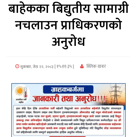
बाहेकका बिद्युतीय सामाग्री
अर्थ/
नचलाउन प्राधिकरणको
वाणिज्य
अनुरोध
मनाेरञ्जन
विज्ञान
प्रविधि
| १५:११:३५ |
क्लिक खबर
शुक्रबार, जेठ २२, २०८३
अन्तरर्वार्ता
विचार/
ब्लग
खेलकुद
रोचक