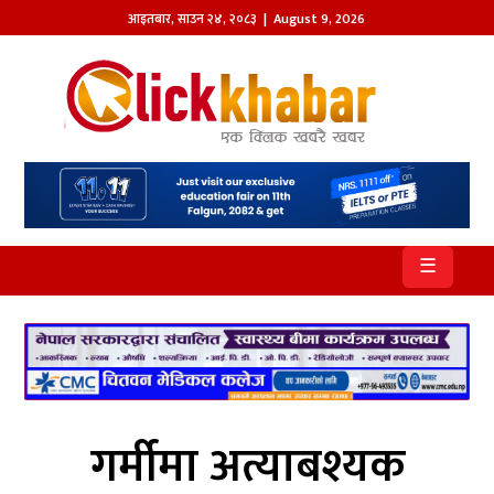
आइतबार
,
साउन
२४
,
२०८३
| August 9, 2026
होमपेज
खबर
समाज
प्रदेश
☰
आजको
पत्रिका
सम्पादकीय
राजनीति
गर्मीमा अत्याबश्यक
अन्तर्राष्ट्रिय