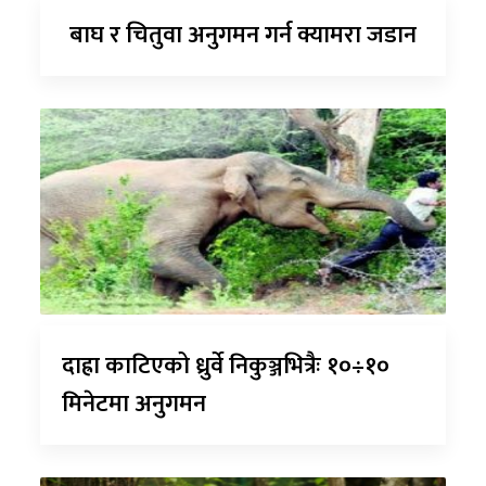
बाघ र चितुवा अनुगमन गर्न क्यामरा जडान
दाह्रा काटिएको ध्रुर्वे निकुञ्जभित्रैः १०÷१०
मिनेटमा अनुगमन