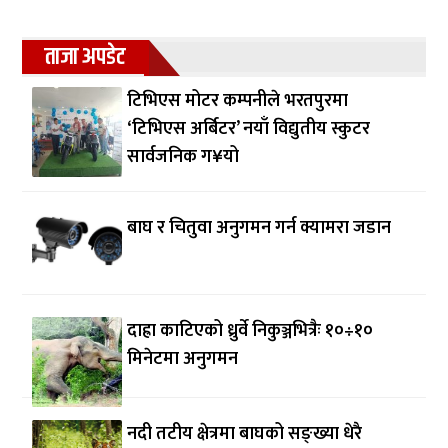
ताजा अपडेट
टिभिएस मोटर कम्पनीले भरतपुरमा
‘टिभिएस अर्बिटर’ नयाँ विद्युतीय स्कुटर
सार्वजनिक ग¥यो
बाघ र चितुवा अनुगमन गर्न क्यामरा जडान
दाह्रा काटिएको ध्रुर्वे निकुञ्जभित्रैः १०÷१०
मिनेटमा अनुगमन
नदी तटीय क्षेत्रमा बाघको सङ्ख्या धेरै