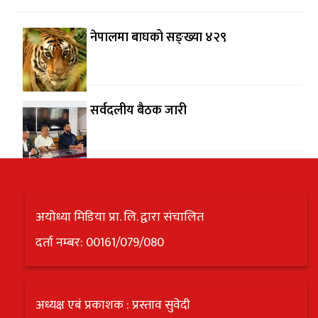
नेपालमा बाघको सङ्ख्या ४२९
सर्वदलीय बैठक जारी
अयोध्या मिडिया प्रा. लि. द्वारा संचालित
दर्ता नम्बर: 00161/079/080
अध्यक्ष एबं प्रकाशक : प्रस्ताव सुवेदी