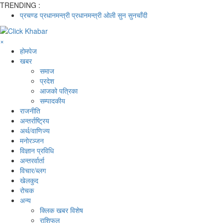
TRENDING :
प्रचण्ड
प्रधानमन्त्री
प्रधानमन्त्री ओली
सुन
सुनचाँदी
×
होमपेज
खबर
समाज
प्रदेश
आजको पत्रिका
सम्पादकीय
राजनीति
अन्तर्राष्ट्रिय
अर्थ/वाणिज्य
मनाेरञ्जन
विज्ञान प्रविधि
अन्तरर्वार्ता
विचार/ब्लग
खेलकुद
रोचक
अन्य
क्लिक खबर विशेष
राशिफल