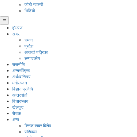
फोटो ग्यालरी
भिडियो
☰
होमपेज
खबर
समाज
प्रदेश
आजको पत्रिका
सम्पादकीय
राजनीति
अन्तर्राष्ट्रिय
अर्थ/वाणिज्य
मनाेरञ्जन
विज्ञान प्रविधि
अन्तरर्वार्ता
विचार/ब्लग
खेलकुद
रोचक
अन्य
क्लिक खबर विशेष
राशिफल