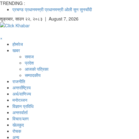
TRENDING :
प्रचण्ड
प्रधानमन्त्री
प्रधानमन्त्री ओली
सुन
सुनचाँदी
शुक्रबार
,
साउन
२२
,
२०८३
| August 7, 2026
×
होमपेज
खबर
समाज
प्रदेश
आजको पत्रिका
सम्पादकीय
राजनीति
अन्तर्राष्ट्रिय
अर्थ/वाणिज्य
मनाेरञ्जन
विज्ञान प्रविधि
अन्तरर्वार्ता
विचार/ब्लग
खेलकुद
रोचक
अन्य