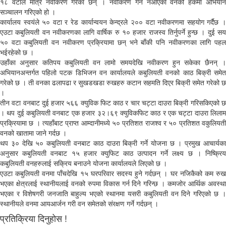
१८ वटाले मात्रै नवीकरण गरेका छन् । नवीकरण गर्न नआएका वनको हकमा अभियान
सञ्चालन गरिएको हो ।
कार्यालय स्वयंले ५० वटा र रेड कार्यान्वयन केन्द्रले २०० वटा नवीकरणमा सहयोग गर्दैछ ।
एउटा कबुलियती वन नवीकरणका लागि वार्षिक रु १० हजार राजस्व तिर्नुपर्ने हुन्छ । दुई सय
५० वटा कबुलियती वन नवीकरण प्रक्रियामा छन् भने बाँकी पनि नवीकरणका लागि पहल
भईरहेको छ ।
उहाँका अनुसार कतिपय कबुलियती वन लामो समयदेखि नवीकरण हुन सकेका छैनन् ।
अभियानअन्तर्गत पहिलो पटक डिभिजन वन कार्यालयले कबुलियती वनको काठ बिक्री समेत
गरेको छ । ती वनका ढलापढा र सुखडखडा रुखहरु कटान सहमति दिएर बिक्री समेत गरेको छ
।
तीन वटा वनबाट दुई हजार ५६६ क्युविक फिट काठ र चार चट्टा दाउरा बिक्री गरिसकिएको छ
। थप दुई कबुलियती वनबाट एक हजार ३२।६९ क्युविकफिट काठ र एक चट्टा दाउरा लिलाम
प्रक्रियामा छ । त्यहाँबाट प्राप्त आम्दानीमध्ये ५० प्रतिशत राजश्व र ५० प्रतिशत वकुलियती
वनको खातामा जाने गर्दछ ।
थप ३० देखि ५० कबुलियती वनबाट काठ दाउरा बिक्री गर्ने योजना छ । प्रमुख आचार्यका
अनुसार कबुलियती वनबाट १५ हजार क्युफिट काठ उत्पादन गर्ने लक्ष्य छ । निष्क्रिय
कबुलियती वनहरुलाई सक्रिय बनाउने योजना कार्यालयले लिएको छ ।
एउटा कबुलियती वनमा पाँचदेखि १५ घरपरिवार सदस्य हुने गर्दछन् । घर नजिकैको कम रुख
भएका क्षेत्रलाई स्थानीयलाई वनको रुपमा विकास गर्न दिने गरिन्छ । कमजोर आर्थिक अवस्था
भएका र विशेषगरी जनजाति बाहुल्य भएको स्थानमा यसरी कबुलियती वन दिने गरिएको छ ।
स्थानीयले वनमा आयआर्जन गरी वन समेतको संरक्षण गर्ने गर्दछन् ।
प्रतिक्रिया दिनुहोस !