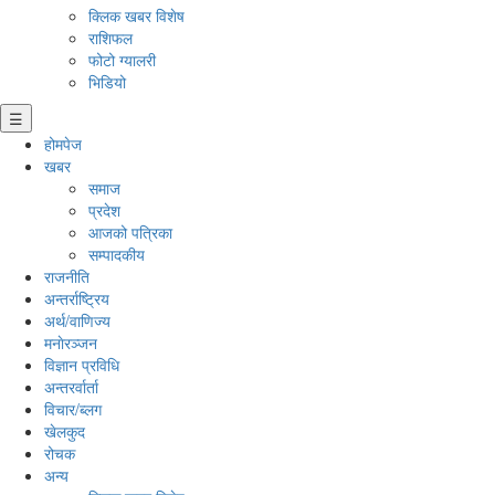
क्लिक खबर विशेष
राशिफल
फोटो ग्यालरी
भिडियो
☰
होमपेज
खबर
समाज
प्रदेश
आजको पत्रिका
सम्पादकीय
राजनीति
अन्तर्राष्ट्रिय
अर्थ/वाणिज्य
मनाेरञ्जन
विज्ञान प्रविधि
अन्तरर्वार्ता
विचार/ब्लग
खेलकुद
रोचक
अन्य