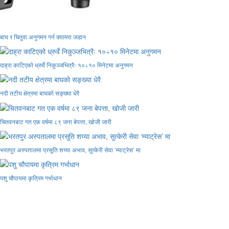
बाघ र चितुवा अनुगमन गर्न क्यामरा जडान
दाह्रा काटिएको ध्रुर्वे निकुञ्जभित्रैः १०÷१० मिनेटमा अनुगमन
नदी तटीय क्षेत्रमा बाघको सङ्ख्या धेरै
चितवनबाट गत एक वर्षमा ८९ जना बेपत्ता, खोजी जारी
भरतपुर अस्पतालमा प्रसूति शय्या अभाव, सुत्केरी सेवा ‘म्याट्रेस’ मा
पशु चौपायमा कृत्रिम गर्भाधान