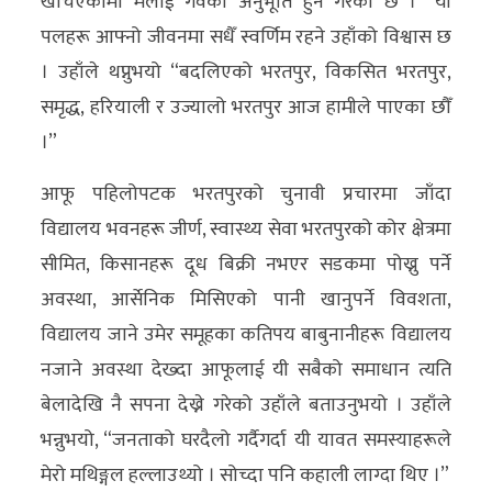
खर्चिएकामा मलाई गर्वको अनुभूति हुने गरेको छ ।” यी
पलहरू आफ्नो जीवनमा सधैँ स्वर्णिम रहने उहाँको विश्वास छ
। उहाँले थप्नुभयो “बदलिएको भरतपुर, विकसित भरतपुर,
समृद्ध, हरियाली र उज्यालो भरतपुर आज हामीले पाएका छौँ
।”
आफू पहिलोपटक भरतपुरको चुनावी प्रचारमा जाँदा
विद्यालय भवनहरू जीर्ण, स्वास्थ्य सेवा भरतपुरको कोर क्षेत्रमा
सीमित, किसानहरू दूध बिक्री नभएर सडकमा पोख्नु पर्ने
अवस्था, आर्सेनिक मिसिएको पानी खानुपर्ने विवशता,
विद्यालय जाने उमेर समूहका कतिपय बाबुनानीहरू विद्यालय
नजाने अवस्था देख्दा आफूलाई यी सबैको समाधान त्यति
बेलादेखि नै सपना देख्ने गरेको उहाँले बताउनुभयो । उहाँले
भन्नुभयो, “जनताको घरदैलो गर्दैगर्दा यी यावत समस्याहरूले
मेरो मथिङ्गल हल्लाउथ्यो । सोच्दा पनि कहाली लाग्दा थिए ।”