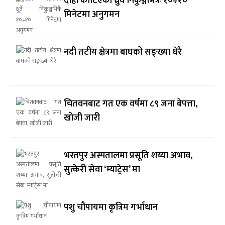
दाह्रा काटिएको ध्रुर्वे निकुञ्जभित्रैः १०÷१०
मिनेटमा अनुगमन
नदी तटीय क्षेत्रमा बाघको सङ्ख्या धेरै
चितवनबाट गत एक वर्षमा ८९ जना बेपत्ता,
खोजी जारी
भरतपुर अस्पतालमा प्रसूति शय्या अभाव,
सुत्केरी सेवा ‘म्याट्रेस’ मा
पशु चौपायमा कृत्रिम गर्भाधान