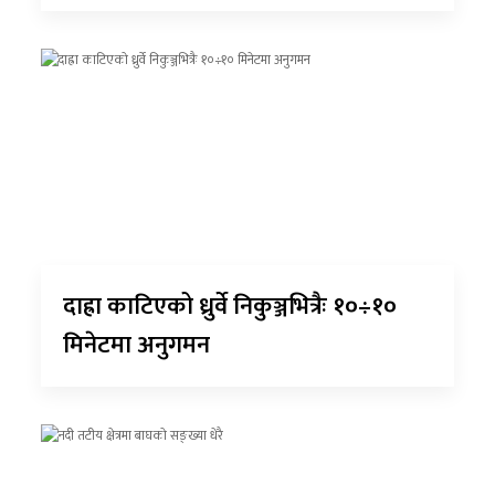
दाह्रा काटिएको ध्रुर्वे निकुञ्जभित्रैः १०÷१०
मिनेटमा अनुगमन