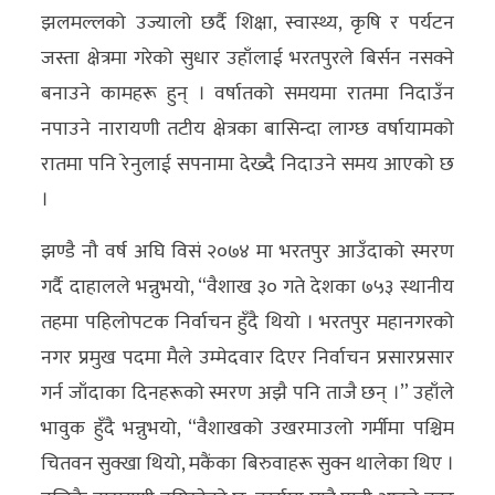
अन्य
झलमल्लको उज्यालो छर्दै शिक्षा, स्वास्थ्य, कृषि र पर्यटन
जस्ता क्षेत्रमा गरेको सुधार उहाँलाई भरतपुरले बिर्सन नसक्ने
क्लिक
बनाउने कामहरू हुन् । वर्षातको समयमा रातमा निदाउँन
खबर
नपाउने नारायणी तटीय क्षेत्रका बासिन्दा लाग्छ वर्षायामको
विशेष
रातमा पनि रेनुलाई सपनामा देख्दै निदाउने समय आएको छ
राशिफल
।
फोटो
झण्डै नौ वर्ष अघि विसं २०७४ मा भरतपुर आउँदाको स्मरण
ग्यालरी
गर्दै दाहालले भन्नुभयो, “वैशाख ३० गते देशका ७५३ स्थानीय
तहमा पहिलोपटक निर्वाचन हुँदै थियो । भरतपुर महानगरको
भिडियो
नगर प्रमुख पदमा मैले उम्मेदवार दिएर निर्वाचन प्रसारप्रसार
गर्न जाँदाका दिनहरूको स्मरण अझै पनि ताजै छन् ।” उहाँले
भावुक हुँदै भन्नुभयो, “वैशाखको उखरमाउलो गर्मीमा पश्चिम
चितवन सुक्खा थियो, मकैंका बिरुवाहरू सुक्न थालेका थिए ।