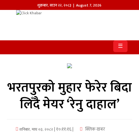
शुक्रबार
,
साउन
२२
,
२०८३
| August 7, 2026
होमपेज
खबर
☰
समाज
प्रदेश
भरतपुरको मुहार फेरेर बिदा
आजको
पत्रिका
लिँदै मेयर ‘रेनु दाहाल’
सम्पादकीय
राजनीति
| १०:११:१६ |
क्लिक खबर
शनिबार, माघ ०३, २०८२
अन्तर्राष्ट्रिय