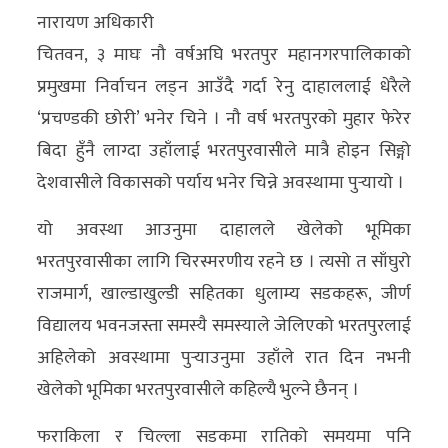
नारायण अधिकारी
अर्थ/
चितवन, ३ माघः नौ वर्षअघि भरतपुर महानगरपालिकाको
वाणिज्य
प्रमुखमा निर्वाचन लड्न आउँदै गर्दा रेनु दाहाललाई धेरैले
‘प्रचण्डकी छोरी’ भनेर चिने । नौ वर्ष भरतपुरको मुहार फेरेर
मनाेरञ्जन
बिदा हुँनै लाग्दा उहाँलाई भरतपुरवासीले मात्रै होइन सिङ्गो
विज्ञान
देशवासीले विकासको पर्याय भनेर चिन्ने अवस्थामा पुर्‍यायो ।
प्रविधि
यो अवस्था आउनुमा दाहालले खेलेको भूमिका
अन्तरर्वार्ता
भरतपुरवासीका लागि चिरस्मरणीय रहने छ । त्यसो त साँघुरो
राजमार्ग, खाल्डाखुल्डी सहितका धुलाम्य सडकहरू, जीर्ण
विचार/
विद्यालय भवनजस्ता समस्यै समस्याले जेलिएको भरतपुरलाई
ब्लग
अहिलेको अवस्थामा पुर्‍याउनुमा उहाँले रात दिन नभनी
खेलकुद
खेलेको भूमिका भरतपुरवासीले कहिल्यै भुल्ने छैनन् ।
रोचक
फराकिला र चिल्ला सडकमा रातिको समयमा पनि