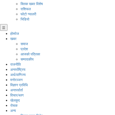
क्लिक खबर विशेष
राशिफल
फोटो ग्यालरी
भिडियो
☰
होमपेज
खबर
समाज
प्रदेश
आजको पत्रिका
सम्पादकीय
राजनीति
अन्तर्राष्ट्रिय
अर्थ/वाणिज्य
मनाेरञ्जन
विज्ञान प्रविधि
अन्तरर्वार्ता
विचार/ब्लग
खेलकुद
रोचक
अन्य