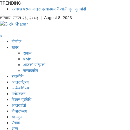
TRENDING :
प्रचण्ड
प्रधानमन्त्री
प्रधानमन्त्री ओली
सुन
सुनचाँदी
शनिबार
,
साउन
२३
,
२०८३
| August 8, 2026
×
होमपेज
खबर
समाज
प्रदेश
आजको पत्रिका
सम्पादकीय
राजनीति
अन्तर्राष्ट्रिय
अर्थ/वाणिज्य
मनाेरञ्जन
विज्ञान प्रविधि
अन्तरर्वार्ता
विचार/ब्लग
खेलकुद
रोचक
अन्य