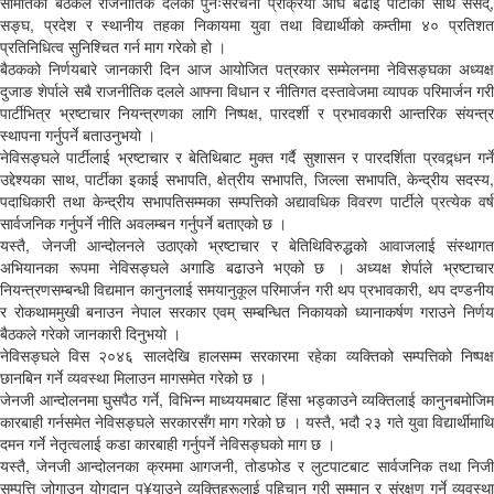
समितिको बैठकले राजनीतिक दलको पुनःसरचना प्रक्रिया अघि बढाई पार्टीका साथै संसद्,
सङ्घ, प्रदेश र स्थानीय तहका निकायमा युवा तथा विद्यार्थीको कम्तीमा ४० प्रतिशत
प्रतिनिधित्व सुनिश्चित गर्न माग गरेको हो ।
बैठकको निर्णयबारे जानकारी दिन आज आयोजित पत्रकार सम्मेलनमा नेविसङ्घका अध्यक्ष
दुजाङ शेर्पाले सबै राजनीतिक दलले आफ्ना विधान र नीतिगत दस्तावेजमा व्यापक परिमार्जन गरी
पार्टीभित्र भ्रष्टाचार नियन्त्रणका लागि निष्पक्ष, पारदर्शी र प्रभावकारी आन्तरिक संयन्त्र
स्थापना गर्नुपर्ने बताउनुभयो ।
नेविसङ्घले पार्टीलाई भ्रष्टाचार र बेतिथिबाट मुक्त गर्दै सुशासन र पारदर्शिता प्रवद्र्धन गर्ने
उद्देश्यका साथ, पार्टीका इकाई सभापति, क्षेत्रीय सभापति, जिल्ला सभापति, केन्द्रीय सदस्य,
पदाधिकारी तथा केन्द्रीय सभापतिसम्मका सम्पत्तिको अद्यावधिक विवरण पार्टीले प्रत्येक वर्ष
सार्वजनिक गर्नुपर्ने नीति अवलम्बन गर्नुपर्ने बताएको छ ।
यस्तै, जेनजी आन्दोलनले उठाएको भ्रष्टाचार र बेतिथिविरुद्धको आवाजलाई संस्थागत
अभियानका रूपमा नेविसङ्घले अगाडि बढाउने भएको छ । अध्यक्ष शेर्पाले भ्रष्टाचार
नियन्त्रणसम्बन्धी विद्यमान कानुनलाई समयानुकूल परिमार्जन गरी थप प्रभावकारी, थप दण्डनीय
र रोकथाममुखी बनाउन नेपाल सरकार एवम् सम्बन्धित निकायको ध्यानाकर्षण गराउने निर्णय
बैठकले गरेको जानकारी दिनुभयो ।
नेविसङ्घले विस २०४६ सालदेखि हालसम्म सरकारमा रहेका व्यक्तिको सम्पत्तिको निष्पक्ष
छानबिन गर्ने व्यवस्था मिलाउन मागसमेत गरेको छ ।
जेनजी आन्दोलनमा घुसपैठ गर्ने, विभिन्न माध्ययमबाट हिंसा भड्काउने व्यक्तिलाई कानुनबमोजिम
कारबाही गर्नसमेत नेविसङ्घले सरकारसँग माग गरेको छ । यस्तै, भदौ २३ गते युवा विद्यार्थीमाथि
दमन गर्ने नेतृत्वलाई कडा कारबाही गर्नुपर्ने नेविसङ्घको माग छ ।
यस्तै, जेनजी आन्दोलनका क्रममा आगजनी, तोडफोड र लुटपाटबाट सार्वजनिक तथा निजी
सम्पत्ति जोगाउन योगदान पु¥याउने व्यक्तिहरूलाई पहिचान गरी सम्मान र संरक्षण गर्ने व्यवस्था