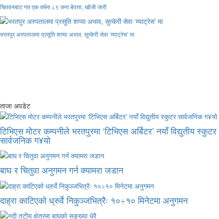
चितवनबाट गत एक वर्षमा ८९ जना बेपत्ता, खोजी जारी
भरतपुर अस्पतालमा प्रसूति शय्या अभाव, सुत्केरी सेवा ‘म्याट्रेस’ मा
ताजा अपडेट
टिभिएस मोटर कम्पनीले भरतपुरमा ‘टिभिएस अर्बिटर’ नयाँ विद्युतीय स्कुटर
सार्वजनिक ग¥यो
बाघ र चितुवा अनुगमन गर्न क्यामरा जडान
दाह्रा काटिएको ध्रुर्वे निकुञ्जभित्रैः १०÷१० मिनेटमा अनुगमन