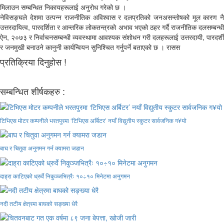
मिलाउन सम्बन्धित निकायहरूलाई अनुरोध गरेको छ ।
नेविसङ्घले देशमा उत्पन्न राजनीतिक अविश्वास र दलप्रतिको जनअसन्तोषको मूल कारण नै
उत्तरदायित्व, पारदर्शिता र आन्तरिक लोकतन्त्रको अभाव भएको ठहर गर्दै राजनीतिक दलसम्बन्धी
ऐन, २०७३ र निर्वाचनसम्बन्धी व्यवस्थामा आवश्यक संशोधन गरी दलहरूलाई उत्तरदायी, पारदर्शी
र जनमुखी बनाउने कानुनी कार्यन्वियन सुनिश्चित गर्नुपर्ने बताएको छ । रासस
प्रतिक्रिया दिनुहोस !
सम्बन्धित शीर्षकहरु :
टिभिएस मोटर कम्पनीले भरतपुरमा ‘टिभिएस अर्बिटर’ नयाँ विद्युतीय स्कुटर सार्वजनिक ग¥यो
बाघ र चितुवा अनुगमन गर्न क्यामरा जडान
दाह्रा काटिएको ध्रुर्वे निकुञ्जभित्रैः १०÷१० मिनेटमा अनुगमन
नदी तटीय क्षेत्रमा बाघको सङ्ख्या धेरै