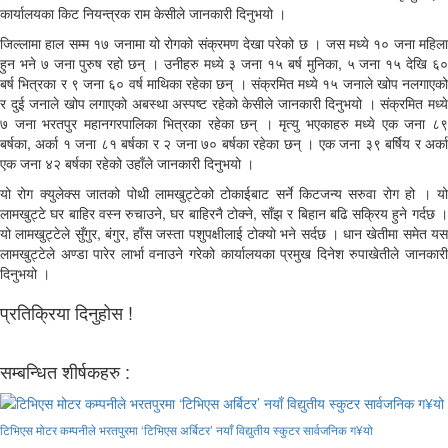
कार्यालयका किट नियन्त्रक राम केसीले जानकारी दिनुभयो ।
जिल्लामा हाल सम्म १७ जनामा यो रोगको संक्रमण देखा परेको छ । जस मध्ये १० जना महिला
हुन भने ७ जना पुरुष रहो छन् । उनीहरु मध्ये ३ जना १५ बर्ष मुनिका, ५ जना १५ देखि ६०
बर्ष भित्रका र ९ जना ६० वर्ष माथिका रहेका छन् । संक्रमित मध्ये १५ जनाले खोप नलगाएको
र दुई जनाले खोप लगाएको अबस्था अस्पष्ट रहेको केसीले जानकारी दिनुभयो । संक्रमित मध्ये
७ जना भरतपुर महानगरपालिका भित्रका रहेका छन् । मृत्यु भएकाहरु मध्ये एक जना ८९
बर्षका, अर्का १ जना ८१ बर्षका र २ जना ७० बर्षका रहेका छन् । एक जना ३९ बर्षिय र अर्का
एक जना ४२ बर्षका रहेको उहाँले जानकारी दिनुभयो ।
यो रोग क्युलेक्स जातको पोथी लामखुट्टेको टोकाईबाट सर्ने किटजन्य सरुवा रोग हो । यो
लामखुट्टे घर बाहिर वस्न रुचाउने, घर बाहिरनै टोक्ने, साँझ र बिहान बढि सक्रिय हुने गर्दछ ।
यो लामखुट्टेले सुँगुर, बंगुर, हाँस जस्ता पशुपक्षीलाई टोक्यो भने सर्दछ । धान खेतीमा समेत यस
लामखुट्टेले अण्डा पारेर लार्भा वनाउने गरेको कार्यालयका प्रमुख दिनेश रुपाखेतीले जानकारी
दिनुभयो ।
प्रतिक्रिया दिनुहोस !
सम्बन्धित शीर्षकहरु :
टिभिएस मोटर कम्पनीले भरतपुरमा ‘टिभिएस अर्बिटर’ नयाँ विद्युतीय स्कुटर सार्वजनिक ग¥यो