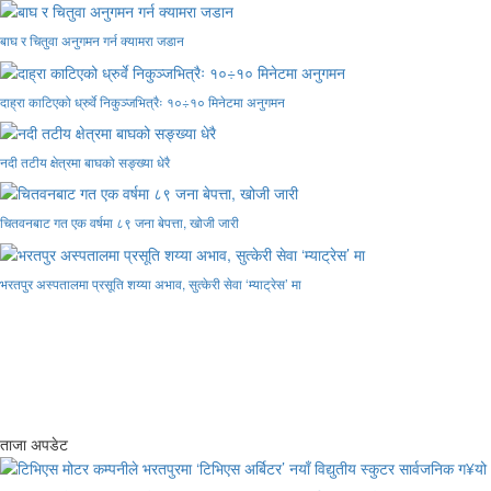
बाघ र चितुवा अनुगमन गर्न क्यामरा जडान
दाह्रा काटिएको ध्रुर्वे निकुञ्जभित्रैः १०÷१० मिनेटमा अनुगमन
नदी तटीय क्षेत्रमा बाघको सङ्ख्या धेरै
चितवनबाट गत एक वर्षमा ८९ जना बेपत्ता, खोजी जारी
भरतपुर अस्पतालमा प्रसूति शय्या अभाव, सुत्केरी सेवा ‘म्याट्रेस’ मा
ताजा अपडेट