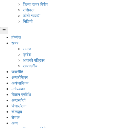
क्लिक खबर विशेष
राशिफल
फोटो ग्यालरी
भिडियो
☰
होमपेज
खबर
समाज
प्रदेश
आजको पत्रिका
सम्पादकीय
राजनीति
अन्तर्राष्ट्रिय
अर्थ/वाणिज्य
मनाेरञ्जन
विज्ञान प्रविधि
अन्तरर्वार्ता
विचार/ब्लग
खेलकुद
रोचक
अन्य