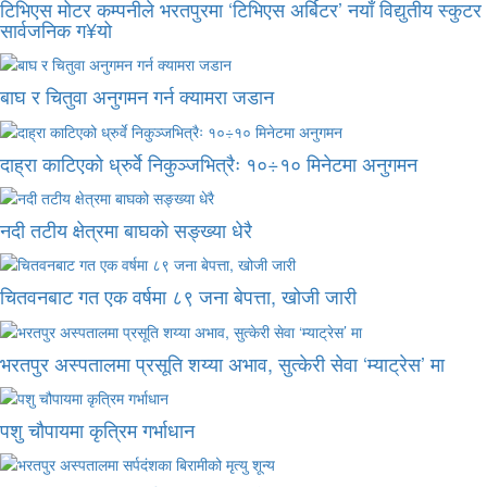
टिभिएस मोटर कम्पनीले भरतपुरमा ‘टिभिएस अर्बिटर’ नयाँ विद्युतीय स्कुटर
सार्वजनिक ग¥यो
बाघ र चितुवा अनुगमन गर्न क्यामरा जडान
दाह्रा काटिएको ध्रुर्वे निकुञ्जभित्रैः १०÷१० मिनेटमा अनुगमन
नदी तटीय क्षेत्रमा बाघको सङ्ख्या धेरै
चितवनबाट गत एक वर्षमा ८९ जना बेपत्ता, खोजी जारी
भरतपुर अस्पतालमा प्रसूति शय्या अभाव, सुत्केरी सेवा ‘म्याट्रेस’ मा
पशु चौपायमा कृत्रिम गर्भाधान