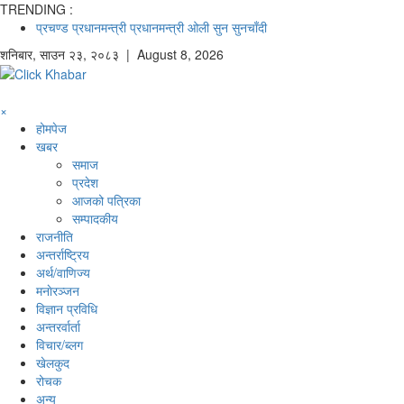
TRENDING :
प्रचण्ड
प्रधानमन्त्री
प्रधानमन्त्री ओली
सुन
सुनचाँदी
शनिबार
,
साउन
२३
,
२०८३
| August 8, 2026
×
होमपेज
खबर
समाज
प्रदेश
आजको पत्रिका
सम्पादकीय
राजनीति
अन्तर्राष्ट्रिय
अर्थ/वाणिज्य
मनाेरञ्जन
विज्ञान प्रविधि
अन्तरर्वार्ता
विचार/ब्लग
खेलकुद
रोचक
अन्य