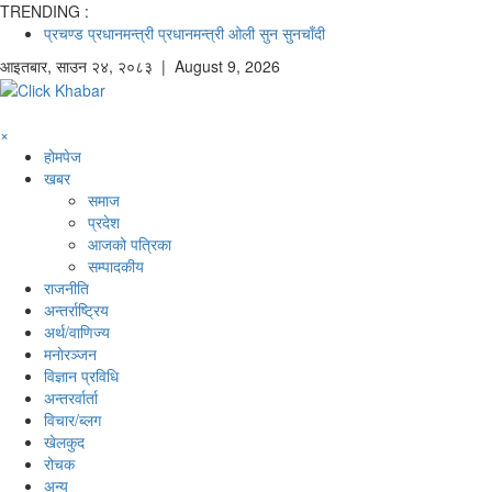
TRENDING :
प्रचण्ड
प्रधानमन्त्री
प्रधानमन्त्री ओली
सुन
सुनचाँदी
आइतबार
,
साउन
२४
,
२०८३
| August 9, 2026
×
होमपेज
खबर
समाज
प्रदेश
आजको पत्रिका
सम्पादकीय
राजनीति
अन्तर्राष्ट्रिय
अर्थ/वाणिज्य
मनाेरञ्जन
विज्ञान प्रविधि
अन्तरर्वार्ता
विचार/ब्लग
खेलकुद
रोचक
अन्य