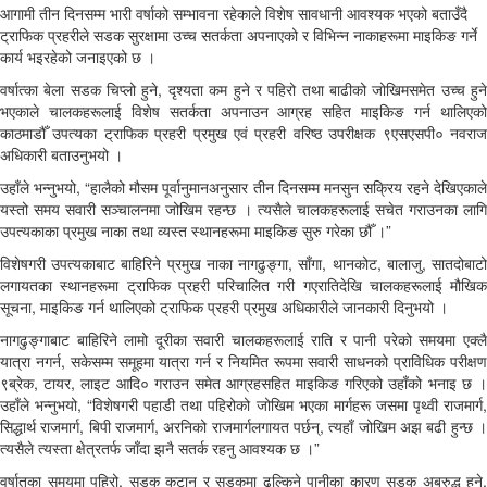
आगामी तीन दिनसम्म भारी वर्षाको सम्भावना रहेकाले विशेष सावधानी आवश्यक भएको बताउँदै
ट्राफिक प्रहरीले सडक सुरक्षामा उच्च सतर्कता अपनाएको र विभिन्न नाकाहरूमा माइकिङ गर्ने
कार्य भइरहेको जनाइएको छ ।
वर्षात्का बेला सडक चिप्लो हुने, दृश्यता कम हुने र पहिरो तथा बाढीको जोखिमसमेत उच्च हुने
भएकाले चालकहरूलाई विशेष सतर्कता अपनाउन आग्रह सहित माइकिङ गर्न थालिएको
काठमाडौँ उपत्यका ट्राफिक प्रहरी प्रमुख एवं प्रहरी वरिष्ठ उपरीक्षक ९एसएसपी० नवराज
अधिकारी बताउनुभयो ।
उहाँले भन्नुभयो, “हालैको मौसम पूर्वानुमानअनुसार तीन दिनसम्म मनसुन सक्रिय रहने देखिएकाले
यस्तो समय सवारी सञ्चालनमा जोखिम रहन्छ । त्यसैले चालकहरूलाई सचेत गराउनका लागि
उपत्यकाका प्रमुख नाका तथा व्यस्त स्थानहरूमा माइकिङ सुरु गरेका छौँ ।”
विशेषगरी उपत्यकाबाट बाहिरिने प्रमुख नाका नागढुङ्गा, साँगा, थानकोट, बालाजु, सातदोबाटो
लगायतका स्थानहरूमा ट्राफिक प्रहरी परिचालित गरी गएरातिदेखि चालकहरूलाई मौखिक
सूचना, माइकिङ गर्न थालिएको ट्राफिक प्रहरी प्रमुख अधिकारीले जानकारी दिनुभयो ।
नागढुङ्गाबाट बाहिरिने लामो दूरीका सवारी चालकहरूलाई राति र पानी परेको समयमा एक्लै
यात्रा नगर्न, सकेसम्म समूहमा यात्रा गर्न र नियमित रूपमा सवारी साधनको प्राविधिक परीक्षण
९ब्रेक, टायर, लाइट आदि० गराउन समेत आग्रहसहित माइकिङ गरिएको उहाँको भनाइ छ ।
उहाँले भन्नुभयो, “विशेषगरी पहाडी तथा पहिरोको जोखिम भएका मार्गहरू जसमा पृथ्वी राजमार्ग,
सिद्धार्थ राजमार्ग, बिपी राजमार्ग, अरनिको राजमार्गलगायत पर्छन्, त्यहाँ जोखिम अझ बढी हुन्छ ।
त्यसैले त्यस्ता क्षेत्रतर्फ जाँदा झनै सतर्क रहनु आवश्यक छ ।”
वर्षातका समयमा पहिरो, सडक कटान र सडकमा ढल्किने पानीका कारण सडक अबरुद्ध हुने,