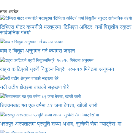
ताजा अपडेट
टिभिएस मोटर कम्पनीले भरतपुरमा ‘टिभिएस अर्बिटर’ नयाँ विद्युतीय स्कुटर
सार्वजनिक ग¥यो
बाघ र चितुवा अनुगमन गर्न क्यामरा जडान
दाह्रा काटिएको ध्रुर्वे निकुञ्जभित्रैः १०÷१० मिनेटमा अनुगमन
नदी तटीय क्षेत्रमा बाघको सङ्ख्या धेरै
चितवनबाट गत एक वर्षमा ८९ जना बेपत्ता, खोजी जारी
भरतपुर अस्पतालमा प्रसूति शय्या अभाव, सुत्केरी सेवा ‘म्याट्रेस’ मा