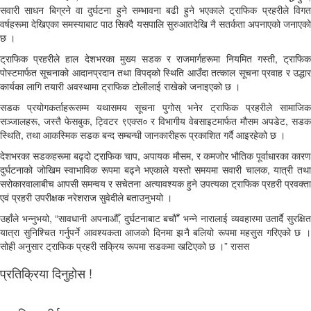
सवारी साधन बिग्रने वा दुर्घटना हुने सम्भावना बढी हुने भएकाले ट्राफिक प्रहरीले विगत
वर्षहरूमा देखिएका समस्याबाट पाठ सिक्दै यसपालि सुरुआतदेखि नै सतर्कता अपनाएको जनाएको
छ ।
ट्राफिक प्रहरीले हाल देशभरका मुख्य सडक र राजमार्गहरूमा नियमित गस्ती, ट्राफिक
पोस्टमार्फत सूचनाको आदानप्रदान तथा विपद्को स्थिति आउँदा तत्काल सूचना प्रवाह र उद्धार
कार्यका लागि तयारी अवस्थामा ट्राफिक टोलीलाई राखेको जनाइएको छ ।
सडक प्रयोगकर्ताहरूसम्म यथासमय सूचना पुगोस् भनेर ट्राफिक प्रहरीले सामाजिक
सञ्जालहरू, जस्तै फेसबुक, ट्विटर ९एक्स० र विभागीय वेबसाइटमार्फत मौसम अपडेट, सडक
स्थिति, तथा आकस्मिक सडक बन्द सम्बन्धी जानकारीहरू प्रकाशित गर्दै आइरहेको छ ।
देशभरका सडकहरूमा बढ्दो ट्राफिक चाप, अपायक मौसम, र कमजोर भौतिक पूर्वाधारका कारण
दुर्घटनाको जोखिम स्वाभाविक रूपमा बढ्ने भएकाले यस्तो समयमा सवारी चालक, यात्री तथा
सरोकारवालाबीच आपसी समन्वय र सचेतना अत्यावश्यक हुने उपत्यका ट्राफिक प्रहरी प्रवक्ता
एवं प्रहरी उपरीक्षक नरेशराज सुवेदीले बताउनुभयो ।
उहाँले भन्नुभयो, “सावधानी अपनाऔँ, दुर्घटनाबाट बचौँ” भन्ने नारालाई व्यवहारमा उतार्दै सुरक्षित
यात्रा सुनिश्चित गर्नुपर्ने आवश्यकता आजको दिनमा झनै बलियो रूपमा महसुस गरिएको छ ।
सोही अनुसार ट्राफिक प्रहरी सक्रिय रूपमा सडकमा खटिएको छ ।” रासस
प्रतिक्रिया दिनुहोस !