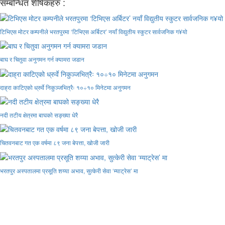
सम्बन्धित शीर्षकहरु :
टिभिएस मोटर कम्पनीले भरतपुरमा ‘टिभिएस अर्बिटर’ नयाँ विद्युतीय स्कुटर सार्वजनिक ग¥यो
बाघ र चितुवा अनुगमन गर्न क्यामरा जडान
दाह्रा काटिएको ध्रुर्वे निकुञ्जभित्रैः १०÷१० मिनेटमा अनुगमन
नदी तटीय क्षेत्रमा बाघको सङ्ख्या धेरै
चितवनबाट गत एक वर्षमा ८९ जना बेपत्ता, खोजी जारी
भरतपुर अस्पतालमा प्रसूति शय्या अभाव, सुत्केरी सेवा ‘म्याट्रेस’ मा