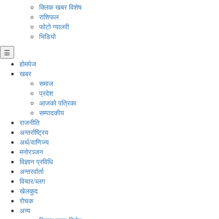
क्लिक खबर विशेष
राशिफल
फोटो ग्यालरी
भिडियो
☰
होमपेज
खबर
समाज
प्रदेश
आजको पत्रिका
सम्पादकीय
राजनीति
अन्तर्राष्ट्रिय
अर्थ/वाणिज्य
मनाेरञ्जन
विज्ञान प्रविधि
अन्तरर्वार्ता
विचार/ब्लग
खेलकुद
रोचक
अन्य